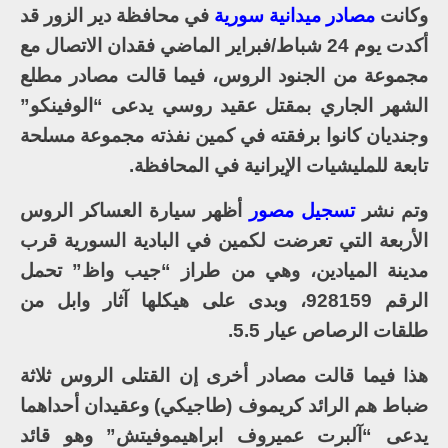
وكانت
مصادر ميدانية سورية
في محافظة دير الزور قد
أكدت يوم 24 شباط/فبراير الماضي فقدان الاتصال مع
مجموعة من الجنود الروس، فيما قالت مصادر مطلع
الشهر الجاري بمقتل عقيد روسي يدعى “الوفينكو”
وجنديان كانوا برفقته في كمين نفذته مجموعة مسلحة
تابعة للمليشيات الإيرانية في المحافظة.
وتم نشر
تسجيل مصور
أظهر سيارة العساكر الروس
الأربعة التي تعرضت لكمين في البادية السورية قرب
مدينة الميادين، وهي من طراز “جيب واظ” تحمل
الرقم 928159، وبدى على هيكلها آثار وابل من
طلقات الرصاص عيار 5.5.
هذا فيما قالت مصادر أخرى إن القتلى الروس ثلاثة
ضباط هم الرائد كريموف (طاجيكي) وعقيدان أحداهما
يدعى “آلبرت عميروف ابراهيموفيتش” وهو قائد