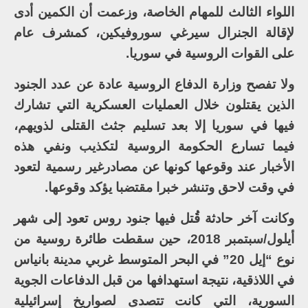
اللواء الثالث للمهام الخاصة، وزعمت أن الكمين أدى
لإقالة الجنرال سيرغي سوروفيكين، كمشرف عام
على القوات الروسية في سوريا.
ولا تفصح وزارة الدفاع الروسية عادة عن عدد الجنود
الذين يقتلون خلال العمليات العسكرية التي تشارك
فيها في سوريا إلا بعد تسليم جثث القتلى لذويهم،
فيما تسارع الحكومة الروسية لتكذيب ونفي هذه
الأخبار عند وقوعها كونها عن مصادرغير رسمية لتعود
في وقت لاحق وتنشر خبرا مقتضبا يؤكد وقوعها.
وكانت آخر حادثة قُتل فيها جنود روس تعود إلى شهر
أيلول/سبتمبر 2018، حين سقطت طائرة روسية من
نوع “إيل 20” في البحر المتوسط غربي مدينة بانياس
في اللاذقية، نتيجة استهدافها من قبل الدفاعات الجوية
السورية، التي كانت تتصدى لصواريخ إسرائيلية