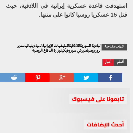
استهدفت قاعدة عسكرية إيرانية في اللاذقية، حيث
قتل 15 عسكريا روسيا كانوا على متنها.
البادية السوريةاللاذقيةالمليشيات الإيرانيةالميادينبانياسدير
كلمات مفتاحية
الزورروسياسيرغي سوروفيكينوزارة الدفاع الروسية
أقسام
أخبار
تابعونا على فيسبوك
أحدث الإضافات