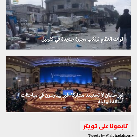
قوات النظام ترتكب مجزرة جديدة في كفرنبل
نور سلطان لا تستبعد مشاركة غير بيدرسون في مباحثات
أستانة المقبلة
تابعونا على تويتر
Tweets by @alghadalsoury