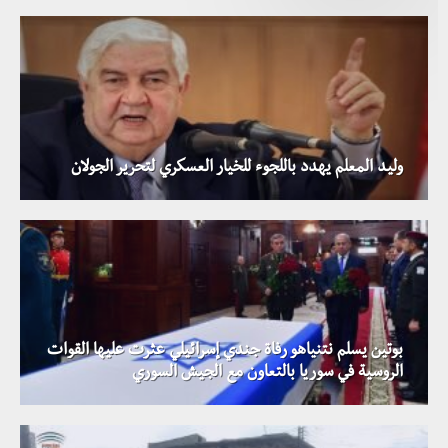
وليد المعلم يهدد باللجوء للخيار العسكري لتحرير الجولان
بوتين يسلم نتنياهو رفاة جندي إسرائيلي عثرت عليها القوات
الروسية في سوريا بالتعاون مع الجيش السوري