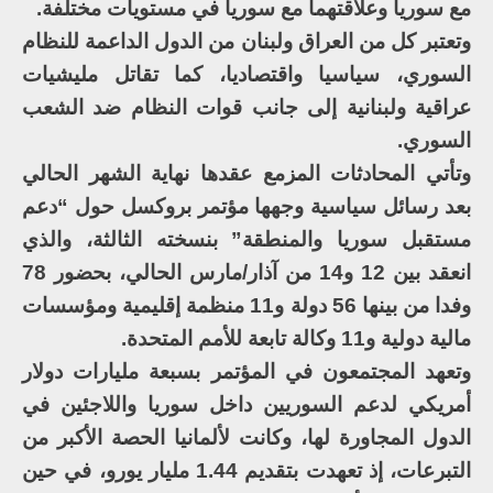
مع سوريا وعلاقتهما مع سوريا في مستويات مختلفة.
وتعتبر كل من العراق ولبنان من الدول الداعمة للنظام
السوري، سياسيا واقتصاديا، كما تقاتل مليشيات
عراقية ولبنانية إلى جانب قوات النظام ضد الشعب
السوري.
وتأتي المحادثات المزمع عقدها نهاية الشهر الحالي
بعد رسائل سياسية وجهها مؤتمر بروكسل حول “دعم
مستقبل سوريا والمنطقة” بنسخته الثالثة، والذي
انعقد بين 12 و14 من آذار/مارس الحالي، بحضور 78
وفدا من بينها 56 دولة و11 منظمة إقليمية ومؤسسات
مالية دولية و11 وكالة تابعة للأمم المتحدة.
وتعهد المجتمعون في المؤتمر بسبعة مليارات دولار
أمريكي لدعم السوريين داخل سوريا واللاجئين في
الدول المجاورة لها، وكانت لألمانيا الحصة الأكبر من
التبرعات، إذ تعهدت بتقديم 1.44 مليار يورو، في حين