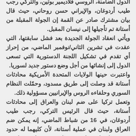
الدول الضامنة، الروسي فلاديمير بوتين، والتركي رجب
طيب أردوغان، والإيراني حسن روحاني، حيث قال
بيان مشترك صادر عن القمة إن الجولة المقبلة من
أستانة تم تأجيلها إلى نيسان المقبل.
ويأتي انعقاد الجولة الجديدة بعد فشل سابقتها، التي
عقدت في تشرين الثاني/نوفمبر الماضي، من إحراز
أي تقدم في تشكيل اللجنة الدستورية التي تسعى
الدول إلى إنشائها من أجل وضع دستور جديد لسوريا.
واعتبرت حينها الولايات المتحدة الأمريكية محادثات
أستانة قد وصلت إلى طريق مسدود، وحمّلت النظام
السوري وحلفاءه الروس والإيرانيين مسؤولية ذلك.
وتعمل تركيا على ضم لبنان والعراق إلى محادثات
أستانة، حيث قال الرئيس التركي، رجب طيب
أردوغان، في 16 من شباط الماضي، إنه يمكن ضم
العراق ولبنان في عملية أستانة، لأن كليهما له حدود