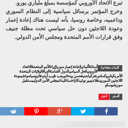
تبرع الاتحاد الأوروبي كمؤسسة بمبلغ ملياري يورو.
وخرج المؤتمر برسائل سياسية إلى النظام السوري
وداعميه، وخاصة روسيا، بأنه ليست هناك إعادة إعمار
وعودة اللاجئين دون حل سياسي تحت مظلة جنيف
وفق قرارات الأمم المتحدة ومجلس الأمن الدولي.
أستانةألمانياإعادة إعمار سورياإيرانالأمم المتحدةالاتحاد
كلمات مفتاحية
الأوروبيالحل السياسيالدول الضامنةالعراقالولايات المتحدة
الأمريكيةبروكسلتبرعتركياجنيفحسن روحانيرجب طيب أردوغانروسياسوتشيعودة
اللاجئين السوريينفلاديمير بوتينكازاخستانلبنانمجلس الأمن الدوليمستقبل
سورياموسكو
أقسام
أخبار