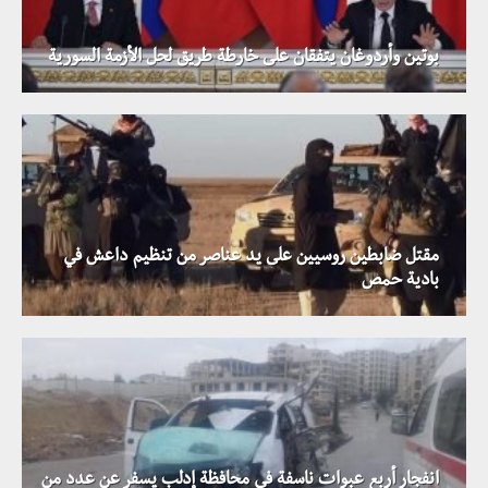
بوتين وأردوغان يتفقان على خارطة طريق لحل الأزمة السورية
مقتل ضابطين روسيين على يد عناصر من تنظيم داعش في
بادية حمص
انفجار أربع عبوات ناسفة في محافظة إدلب يسفر عن عدد من