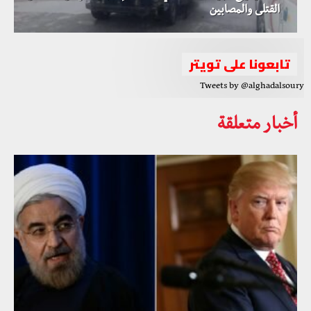
القتلى والمصابين
تابعونا على تويتر
Tweets by @alghadalsoury
أخبار متعلقة