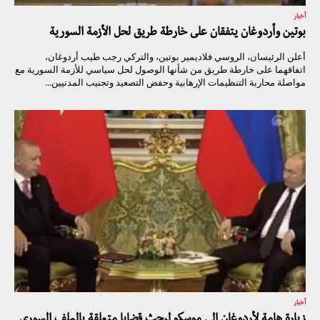
أخبار
بوتين وأردوغان يتفقان على خارطة طريق لحل الأزمة السورية
أعلن الرئيسان، الروسي فلاديمير بوتين، والتركي رجب طيب أردوغان،
اتفاقهما على خارطة طريق من شأنها الوصول لحل سياسي للأزمة السورية مع
مواصلة محاربة التنظيمات الإرهابية وحفض التصعيد وتجنيب المدنيين...
أخبار
زيارة هامة لأردوغان إلى موسكو لبحث قضايا متعلقة بالملف السوري