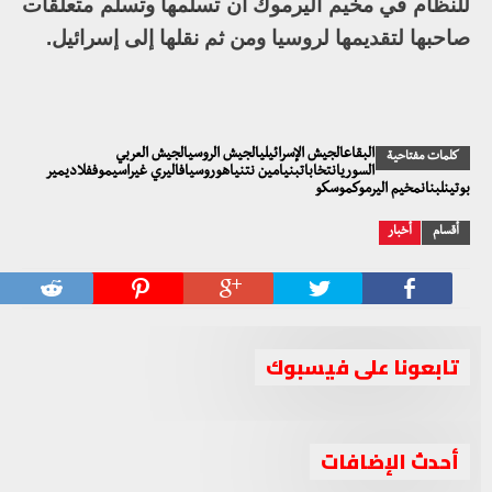
للنظام في مخيم اليرموك أن تسلمها وتسلم متعلقات
صاحبها لتقديمها لروسيا ومن ثم نقلها إلى إسرائيل.
البقاعالجيش الإسرائيليالجيش الروسيالجيش العربي
كلمات مفتاحية
السوريانتخاباتبنيامين نتنياهوروسيافاليري غيراسيموففلاديمير
بوتينلبنانمخيم اليرموكموسكو
أقسام
أخبار
تابعونا على فيسبوك
أحدث الإضافات