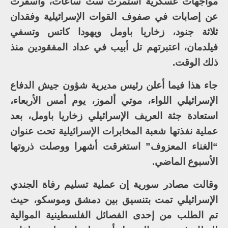
مواجهات عسكرية استمرت ست ساعات، وأسفرت
عن إصابات في صفوف القوات الإسرائيلية وفقدان
ثلاثة جنود، زخاريا باومل ويهودا كاتس وتسفي
فيلدمان، اعتبرتهم تل أبيب في عداد المفقودين منذ
ذلك الوقت.
جاء هذا فيما أعلن رئيس مديرية شؤون جيش الدفاع
الإسرائيلي اللواء، موتي ألموز، يوم أمس الأربعاء،
استعادة جثة العريف الإسرائيلي زخاريا باومل، بعد
عملية نفذتها شعبة المخابرات الإسرائيلية تحت عنوان
“الغناء المعزوف” استغرقت أشهرا ووصلت ذروتها
الأسبوع الماضي.
وقالت مصادر سورية إن عملية تسليم رفاة الجندي
الإسرائيلي تمت بتنسيق بين دمشق وموسكو، حيث
تم الطلب من إحدى الفصائل الفلسطينية الموالية