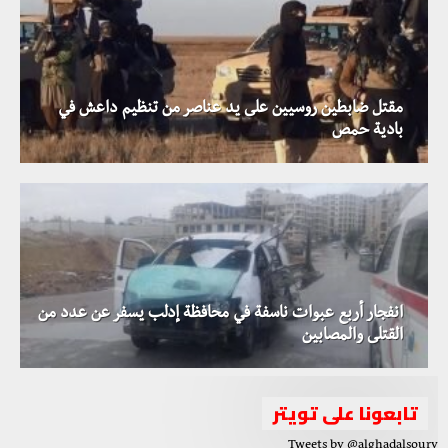
مقتل ضابطين روسيين على يد عناصر من تنظيم داعش في
بادية حمص
انفجار أربع عبوات ناسفة في محافظة إدلب يسفر عن عدد من
القتلى والمصابين
تابعونا على تويتر
Tweets by @alghadalsoury