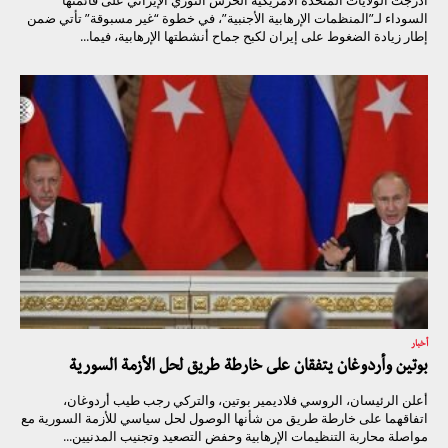
السوداء لـ”المنظمات الإرهابية الأجنبية”، في خطوة “غير مسبوقة” تأتي ضمن
إطار زيادة الضغوط على إيران لكبح جماح أنشطتها الإرهابية، فيما...
أخبار
بوتين وأردوغان يتفقان على خارطة طريق لحل الأزمة السورية
أعلن الرئيسان، الروسي فلاديمير بوتين، والتركي رجب طيب أردوغان،
اتفاقهما على خارطة طريق من شأنها الوصول لحل سياسي للأزمة السورية مع
مواصلة محاربة التنظيمات الإرهابية وحفض التصعيد وتجنيب المدنيين...