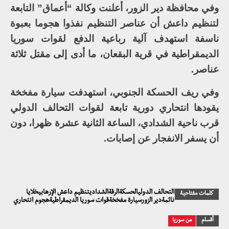
وفي محافظة دير الزور، أعلنت وكالة “أعماق” التابعة
لتنظيم داعش أن عناصر التنظيم نفذوا هجوما بعبوة
ناسفة استهدف آلية رباعية الدفع لقوات سوريا
الديمقراطية في قرية البقعان، ما أدى إلى مقتل ثلاثة
عناصر.
وفي ريف الحسكة الجنوبي، استهدفت سيارة مفخخة
يقودها انتحاري دورية تابعة لقوات التحالف الدولي
قرب ناحية الشدادي، الساعة الثانية عشرة ظهرا، دون
أن يسفر الانفجار عن إصابات.
التحالف الدوليالحسكةالرقةالشداديتنظيم داعش الإرهابيخلايا
كلمات مفتاحية
نائمةدير الزورسيارة مفخخةقوات سوريا الديمقراطيةهجوم انتحاري
أقسام
من سوريا