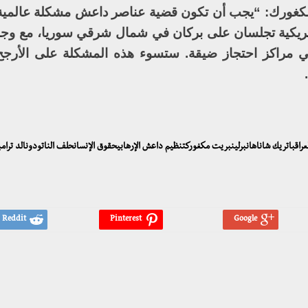
مكغورك: “يجب أن تكون قضية عناصر داعش مشكلة عالمية
الأمريكية تجلسان على بركان في شمال شرقي سوريا، مع و
 في مراكز احتجاز ضيقة. ستسوء هذه المشكلة على الأرجح
يةالعراقباتريك شاناهانبرلينبريت مكغوركتنظيم داعش الإرهابيحقوق الإنسانحلف الناتودونالد ترا