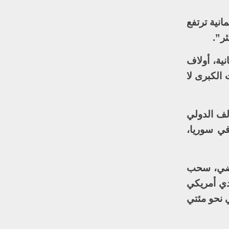
انية ترتفع
ثر”.
نية، أولاف
ية عام 2017، وأضاف “التغيرات الكبرى لا
لف الدولي
في سوريا،
 الأول/ديسمبر الماضي، سحب
في الجزيرة السورية شمال شرقي الفرات، والبالغ عددها نحو 2000 جندي أمريكي
ي نحو مئتي