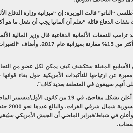
ي “الناتو” قالت الوزيرة: إن “ميزانية وزارة الدفاع الألم
نفقات الدفاع قائلة “نعلم أن ألمانيا يجب أن تفعل ما هو أك
 ترامب للنفقات الألمانية الدفاعية قال وزير المالية الألما
شولتس، إن ألمانيا رفعت ميزانية الدفاع بأكثر من 15% مقارنة بميزان
 أن الأسابيع المقبلة ستكشف كيف يمكن لكل عضو من التحا
رة عن ارتياحها للتأكيدات الأمريكية حول بقاء قواتها 
على أنهم سيبقون في المنطقة بعديد كاف”.
وكان الرئيس الأمريكي، دونالد ترامب، قد أعلن بشكل مفاجئ، في 19 من كانون
القوات الأمريكية الموجودة 
 أنه عاد وأعلن في شباط/فبراير الماضي أن الجيش الأمريكي سيُبق
نسحاب.