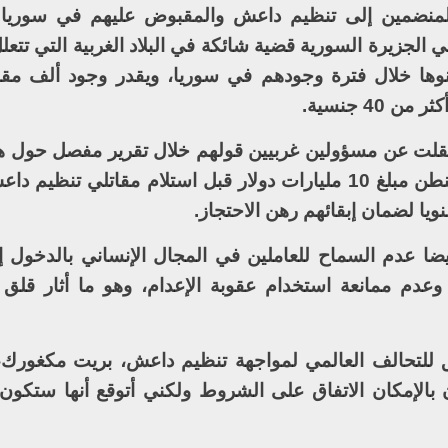
المنضمين إلى تنظيم داعش والمقبوض عليهم في سوريا 
 الجزيرة السورية قضية شائكة في البلاد الغربية التي تتعل
طنوها خلال فترة وجودهم في سوريا، ويقدر وجود ألف مقا
4 جنسية.
 نقلت عن مسؤولين غربيين قولهم خلال تقرير مفصل حول ه
إن العراق طلبت خلال مفاوضات مع واشنطن مبلغ 10 مليارات دولار قبل استلام مقاتلي 
ويا لضمان إبقائهم رهن الاحتجاز.
ضا عدم السماح للعاملين في المجال الإنساني بالدخول 
 وعدم ممانعة استخدام عقوبة الإعدام، وهو ما أثار قلق
ق للتحالف العالمي لمواجهة تنظيم داعش، بريت مكغورك
ن بالإمكان الاتفاق على الشروط ولكني أتوقع أنها ستكو