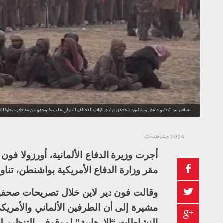
عناصر من تنظيم داعش ومدنيون محتجزون لدى قوات التحالف الدولي عقب خروجهم من مناطق سيطرة التنظيم في دير الزور - 
1094 مشاهدات
أجرت وزيرة الدفاع الألمانية، أورزولا فون
مقر وزارة الدفاع الأمريكية بواشنطن، تن
وقالت فون دير لاين خلال تصريحات صحفية 
مشيرة إلى أن الطرفين الألماني والأمريك
النشاطات “الإرهابية” لموقوفي التنظيم ل