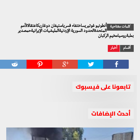
أنطونيو غوتيريساختفاء قسرياستيفان دوغاريكاعتقالالأمم
كلمات مفتاحية
المتحدةالحدود السورية الإردنيةالمليشيات الإيرانيةحمصدير
بعلبةروسيامخيم الركبان
أقسام
أخبار
تابعونا على فيسبوك
أحدث الإضافات