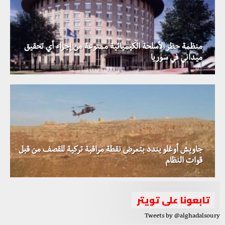
منظمة حظر الأسلحة الكيميائية ممنوعة من إجراء أي تحقيق
ميداني في سوريا
جاويش أوغلو يندد بتعرض نقطة مراقبة تركية للقصف من قبل
قوات النظام
تابعونا على تويتر
Tweets by @alghadalsoury