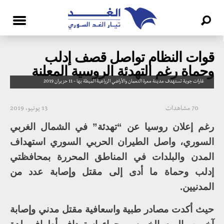
قوات النظام تواصل قصف إدلب
وحماة رغم التهدئة الروسية المعلنة
غارات جوية تستهدف مدينة معرة النعمان والأراضي الزراعية الميطة بها - 11 حزيران 2019
70 مشاهدات
13 يونيو، 2019
رغم إعلان روسيا عن “تهدئة” في الشمال الغربي
السوري، واصل الطيران الحربي السوري استهداف
المدن والبلدات في المناطق المحررة بمحافظتي
إدلب وحماة ما أدى إلى مقتل وإصابة عدد من
المدنيين.
حيث أكدت مصادر طبية واسعافية مقتل مدني وإصابة