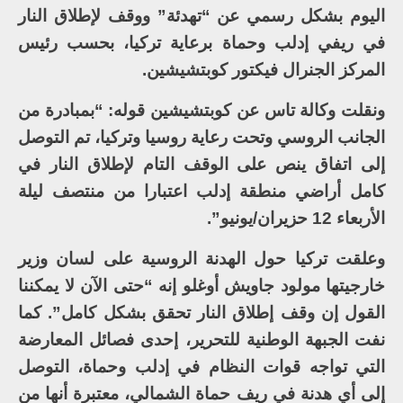
اليوم بشكل رسمي عن “تهدئة” ووقف لإطلاق النار
في ريفي إدلب وحماة برعاية تركيا، بحسب رئيس
المركز الجنرال فيكتور كوبتشيشين.
ونقلت وكالة تاس عن كوبتشيشين قوله: “بمبادرة من
الجانب الروسي وتحت رعاية روسيا وتركيا، تم التوصل
إلى اتفاق ينص على الوقف التام لإطلاق النار في
كامل أراضي منطقة إدلب اعتبارا من منتصف ليلة
الأربعاء 12 حزيران/يونيو”.
وعلقت تركيا حول الهدنة الروسية على لسان وزير
خارجيتها مولود جاويش أوغلو إنه “حتى الآن لا يمكننا
القول إن وقف إطلاق النار تحقق بشكل كامل”. كما
نفت الجبهة الوطنية للتحرير، إحدى فصائل المعارضة
التي تواجه قوات النظام في إدلب وحماة، التوصل
إلى أي هدنة في ريف حماة الشمالي، معتبرة أنها من