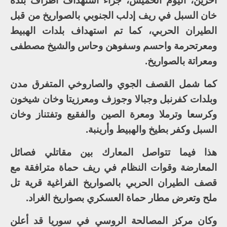
آخرين، اليوم الخميس، جراء استهداف أطراف بلدة
خان السبل في ريف إدلب الجنوبي بالصواريخ من قبل
الطيران الحربي، كما تم استهداف بلدات الهبيط
ومعرتحرمة واحسم وسفوهن وحاس والشيخ مصطفى
ومعراتة بالصواريخ.
كما شمل القصف الجوي والصاروخي المتفرق مدن
وبلدات كفرنبل وجبالا وجوزف ومعرزيتا وخان شيخون
وكرسعا وترملا ومعرة الصين والفقيع وتفتناز وخان
السبل وكفر بطيخ والهبيط وأرينبة.
هذا فيما تتواصل المعارك بين مقاتلي فصائل
المعارضة وقوات النظام في ريف حماة مترافقة مع
قصف الطيران الحربي بالصواريخ الفراغية قرية تل
ملح وتعرض مطار حماة العسكري بصواريخ الغراد.
وكان مركز المصالحة الروسي في سوريا قد أعلن