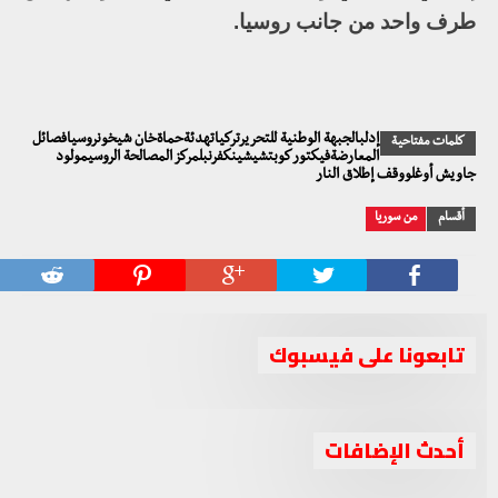
طرف واحد من جانب روسيا.
إدلبالجبهة الوطنية للتحريرتركياتهدئةحماةخان شيخونروسيافصائل
كلمات مفتاحية
المعارضةفيكتور كوبتشيشينكفرنبلمركز المصالحة الروسيمولود
جاويش أوغلووقف إطلاق النار
أقسام
من سوريا
تابعونا على فيسبوك
أحدث الإضافات