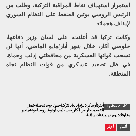
استمرار استهداف نقاط المراقبة التركية، وطلب من
الرئيس الروسي بوتين الضغط على النظام السوري
لإيقاف هجماته.
وكانت تركيا قد أعلنت، على لسان وزير دفاعها،
خلوصي آكار، خلال شهر أيار/مايو الماضي، أنها لن
تسحب قواتها العسكرية من محافظتي إدلب وحماة،
في ظل تصعيد عسكري من قوات النظام تجاه
المنطقة.
أنقرةأوساكاإدلبإيراناليابانتركياحسن روحانيحماةخفض
كلمات مفتاحية
التصعيدخلوصي آكاررجب طيب أردوغانروسياسوتشيشير
مغارفلاديمير بوتيننقاط مراقبة
أقسام
أخبار