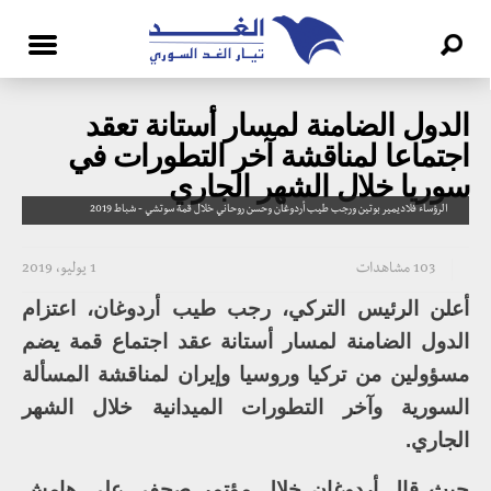
الدول الضامنة لمسار أستانة تعقد
اجتماعا لمناقشة آخر التطورات في
سوريا خلال الشهر الجاري
الرؤساء فلاديمير بوتين ورجب طيب أردوغان وحسن روحاني خلال قمة سوتشي - شباط 2019
103 مشاهدات
1 يوليو، 2019
أعلن الرئيس التركي، رجب طيب أردوغان، اعتزام
الدول الضامنة لمسار أستانة عقد اجتماع قمة يضم
مسؤولين من تركيا وروسيا وإيران لمناقشة المسألة
السورية وآخر التطورات الميدانية خلال الشهر
الجاري.
حيث قال أردوغان خلال مؤتمر صحفي على هامش