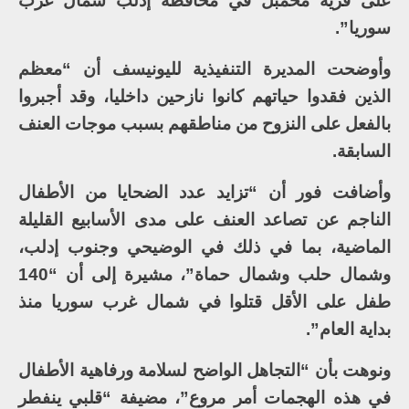
على قرية محمبل في محافظة إدلب شمال غرب
سوريا”.
وأوضحت المديرة التنفيذية لليونيسف أن “معظم
الذين فقدوا حياتهم كانوا نازحين داخليا، وقد أجبروا
بالفعل على النزوح من مناطقهم بسبب موجات العنف
السابقة.
وأضافت فور أن “تزايد عدد الضحايا من الأطفال
الناجم عن تصاعد العنف على مدى الأسابيع القليلة
الماضية، بما في ذلك في الوضيحي وجنوب إدلب،
وشمال حلب وشمال حماة”، مشيرة إلى أن “140
طفل على الأقل قتلوا في شمال غرب سوريا منذ
بداية العام”.
ونوهت بأن “التجاهل الواضح لسلامة ورفاهية الأطفال
في هذه الهجمات أمر مروع”، مضيفة “قلبي ينفطر