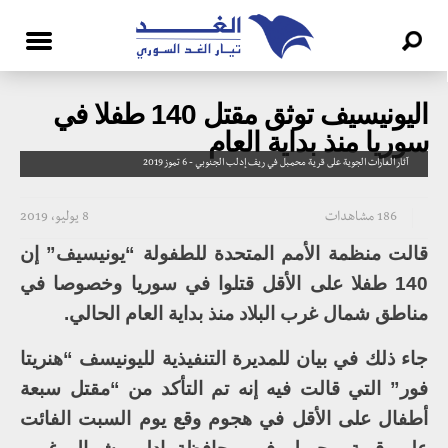
اليونيسيف توثق مقتل 140 طفلا في
سوريا منذ بداية العام
آثار الغارات الجوية على قرية محمبل في ريف إدلب الجنوبي - 6 تموز 2019
186 مشاهدات
8 يوليو، 2019
قالت منظمة الأمم المتحدة للطفولة “يونيسيف” إن
140 طفلا على الأقل قتلوا في سوريا وخصوصا في
مناطق شمال غرب البلاد منذ بداية العام الحالي.
جاء ذلك في بيان للمديرة التنفيذية لليونيسف “هنريتا
فور” التي قالت فيه إنه تم التأكد من “مقتل سبعة
أطفال على الأقل في هجوم وقع يوم السبت الفائت