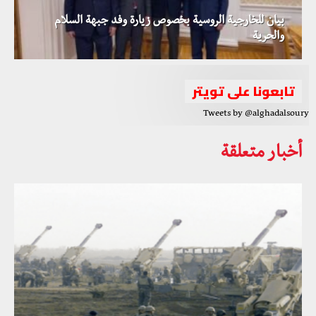
بيان للخارجية الروسية بخصوص زيارة وفد جبهة السلام
والحرية
تابعونا على تويتر
Tweets by @alghadalsoury
أخبار متعلقة