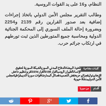
النظام، و16 على يد القوات الروسية.
وطالب التقرير مجلس الأمن الدولي باتخاذ إجراءات
إضافية بعد صدور القرارين رقم 2139 و2254
وبضرورة إحالة الملف السوري إلى المحكمة الجنائية
الدولية ومحاسبة جميع المتورطين الذين ثبت تورطهم
في ارتكاب جرائم حرب.
الخوذ البيضاءالدفاع المدني السوريالشبكة السورية لحقوق
كلمات مفتاحية
الإنسانالطيران الروسيالقرار 2139القرار 2254تقريرتنظيم داعش
الإرهابيتوثيقجرائم حربخفض التصعيدفصائل المعارضةقوات سوريا الديمقراطيةمجلس
الأمن الدوليمنشأة حيوية
أقسام
من سوريا