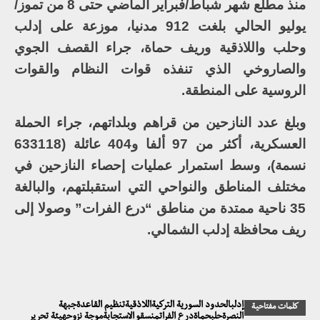
منذ مطلع شهر شباط/فبراير الماضي حتى 8 من تموز/
يوليو الحالي بلغت 912 مدنيا، موزعة على إدلب
وحلب واللاذقية وريف حماة، جراء القصف الجوي
والصاروخي الذي تنفذه قوات النظام والقوات
الروسية على المنطقة.
وبلغ عدد النازحين من قراهم وبلداتهم، جراء الحملة
العسكرية، أكثر من 97 ألفا و404 عائلة (633118
نسمة)، وسط استمرار عمليات إحصاء النازحين في
مختلف المناطق والنواحي التي استقبلتهم، والبالغة
35 ناحية ممتدة من مناطق “درع الفرات” وصولا إلى
ريف محافظة إدلب الشمالي.
إدلبالحدود السورية التركيةاللاذقيةتنظيم القاعدةجبهة
كلمات مفتاحية
النصرةحلبحماةدرع الفراتمنسقو الاستجابةموجة نزوحهيئة تحرير