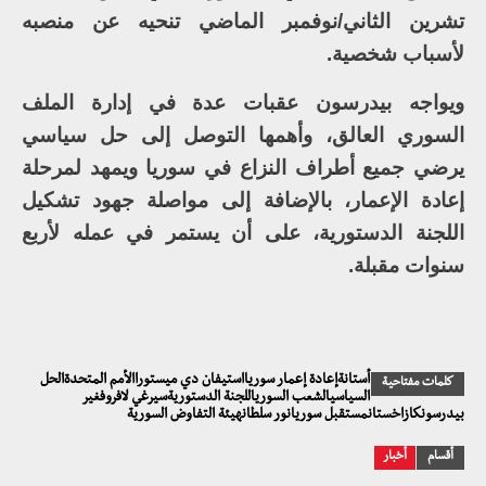
تشرين الثاني/نوفمبر الماضي تنحيه عن منصبه
لأسباب شخصية.
ويواجه بيدرسون عقبات عدة في إدارة الملف
السوري العالق، وأهمها التوصل إلى حل سياسي
يرضي جميع أطراف النزاع في سوريا ويمهد لمرحلة
إعادة الإعمار، بالإضافة إلى مواصلة جهود تشكيل
اللجنة الدستورية، على أن يستمر في عمله لأربع
سنوات مقبلة.
أستانةإعادة إعمار سوريااستيفان دي ميستوراالأمم المتحدةالحل
كلمات مفتاحية
السياسيالشعب السورياللجنة الدستوريةسيرغي لافروفغير
بيدرسونكازاخستانمستقبل سوريانور سلطانهيئة التفاوض السورية
أقسام
أخبار