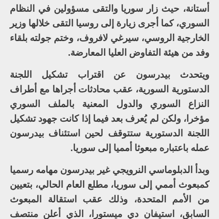
أستانة، حيث زار سوريا والتقى مسؤولين في النظام
السوري، كما أجرى زيارة إلى روسيا التقى خلالها وزير
الخارجية الروسي، سيرغي لافروف، وختم جولته بلقاء
وفد من هيئة التفاوض العليا المعارضة.
ويتحدث بيدرسون عن اقتراب تشكيل اللجنة
الدستورية السورية، عقب محادثات أجراها مع أطراف
النزاع السوري والدول المعنية بالملف السوري
مؤخرا، ولكن لم يُعرف بعد فيما إذا كانت جهود تشكيل
اللجنة الدستورية ستتوقف لحين استئناف بيدرسون
عمله باعتباره مبعوثا أمميا إلى سوريا.
وبدأ الدبلوماسي النرويجي غير بيدرسون مهامه رسميا
كمبعوث أممي إلى سوريا، مطلع العام الحالي، بتعيين
من الأمم المتحدة، وذلك عقب استقالة المبعوث
السابق، استيفان دي ميستورا، الذي أعلن منتصف