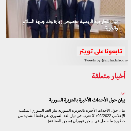
بيان للخارجية الروسية بخصوص زيارة وفد جبهة السلام
والحرية
تابعونا على تويتر
Tweets by @alghadalsoury
أخبار متعلقة
أخبار
بيان حول الأحداث الأخيرة بالجزيرة السورية
بيان حول الأحداث الأخيرة بالجزيرة السورية تيار الغد السوري المكتب
الإعلامي 01/02/2022 نعرب في تيار الغد السوري عن قلقنا الشديد من
خطورة ما حصل في سجن غويران (سجن الصناعة)...