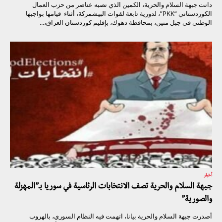
دانت جبهة السلام والحرية، الكمين الذي نصبه عناصر من حزب العمال
الكوردستاني “PKK”، لدورية تابعة لقوات البيشمركة، أثناء قيامها بواجبها
الوطني في جبل متين، بمحافظة دهوك، بإقليم كوردستان العراق،...
أخبار
جبهة السلام والحرية تصف الانتخابات الرئاسية في سوريا بـ”المهزلة
والصورية”
أصدرت جبهة السلام والحرية بيانا، اتهمت فيه النظام السوري، بالهروب