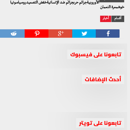
الأوروبيةجرائم حربجرائم ضد الإنسانيةخفض التصعيدروسياسونيا
خوشمعرة النعمان
أقسام
أخبار
تابعونا على فيسبوك
جبهة السلام والحرية تدين استهداف حزب العمال
أحدث الإضافات
جبهة السلام والحرية تعقد اجتماعا برئاسة الشيخ أحمد الجربا
الكوردستاني لقوات البيشمركة بإقليم كوردستان
جبهة السلام والحرية تصف الانتخابات الرئاسية في سوريا
لمناقشة عدة ملفات مهمة
بـ”المهزلة والصورية”
الواقع السوري بين الإحباط والتحدي والدور الثلاثي العربي
تابعونا على تويتر