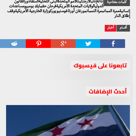
إدانةإدلبالأرجنتينالأمم المتحدةالبنى التحتيةالسلفادورالقانون
كلمات مفتاحية
الدوليالولايات المتحدة الأمريكيةفرحان حقمايك بومبيومساعدات
إنسانيةمعرة العمانمعرة النعمانمورغان أورتاغوسنيويوركوزارة الخارجية الأمريكيةوقف
إطلاق النار
أقسام
أخبار
تابعونا على فيسبوك
أحدث الإضافات