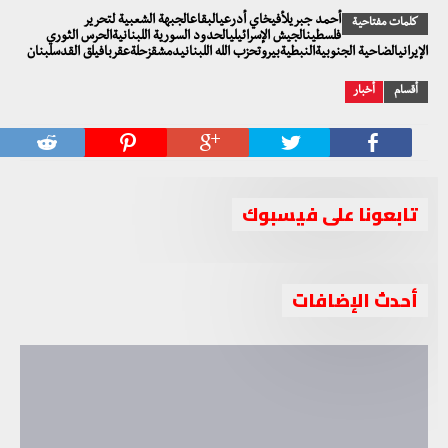
أحمد جبريلأفيخاي أدرعيالبقاعالجبهة الشعبية لتحرير
كلمات مفتاحية
فلسطينالجيش الإسرائيليالحدود السورية اللبنانيةالحرس الثوري
الإيرانيالضاحية الجنوبيةالنبطيةبيروتحزب الله اللبنانيدمشقزحلةعقربافيلق القدسلبنان
أقسام
أخبار
تابعونا على فيسبوك
أحدث الإضافات