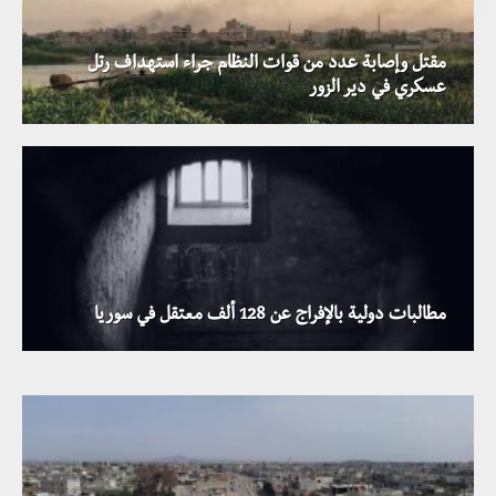
مقتل وإصابة عدد من قوات النظام جراء استهداف رتل
عسكري في دير الزور
بيدرسون يدعو إلى تبادل الأسرى بين النظام والمعارضة قبيل
مطالبات دولية بالإفراج عن 128 ألف معتقل في سوريا
عقد أول جولة محادثات بين الطرفين