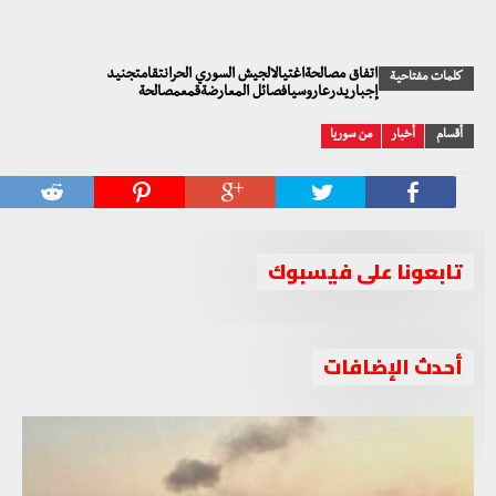
اتفاق مصالحةاغتيالالجيش السوري الحرانتقامتجنيد
كلمات مفتاحية
إجباريدرعاروسيافصائل المعارضةقمعمصالحة
أقسام
أخبار
من سوريا
تابعونا على فيسبوك
أحدث الإضافات