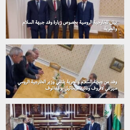
بيان للخارجية الروسية بخصوص زيارة وفد جبهة السلام
والحرية
وفد من جبهة السلام والحرية يلتقي وزير الخارجية الروسي
سيرغي لافروف ونائبه ميخائيل بوغدانوف