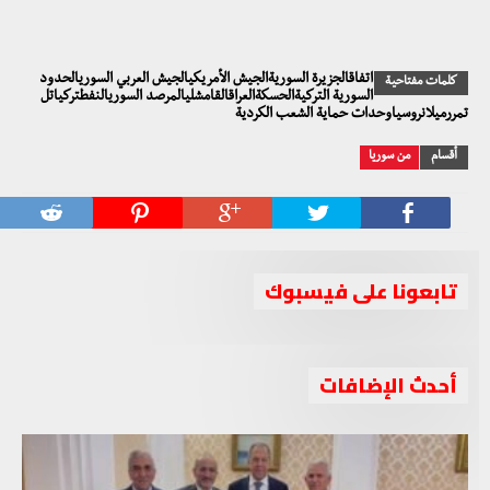
اتفاقالجزيرة السوريةالجيش الأمريكيالجيش العربي السوريالحدود
كلمات مفتاحية
السورية التركيةالحسكةالعراقالقامشليالمرصد السوريالنفطتركياتل
تمررميلانروسياوحدات حماية الشعب الكردية
أقسام
من سوريا
تابعونا على فيسبوك
أحدث الإضافات