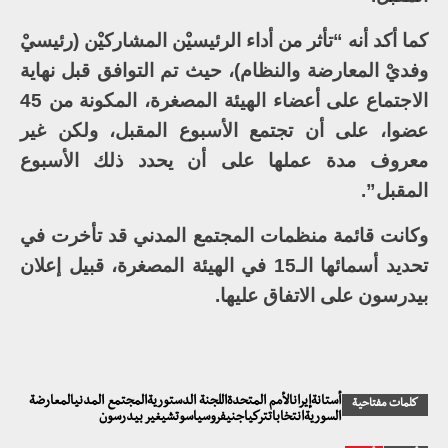
كما أكد أنه “تأثر من أداء الرئيسيْن المشاركيْن (رئيسيْ
وفديْ المعارضة والنظام)، حيث تم التوافق قبل نهاية
الاجتماع على أعضاء الهيئة المصغرة، المكونة من 45
عضوا، على أن تجتمع الأسبوع المقبل، ولكن غير
معروف مدة عملها على أن يحدد ذلك الأسبوع
المقبل”.
وكانت قائمة منظمات المجتمع المدني قد تأخرت في
تحديد أسمائها الـ15 في الهيئة المصغرة، قبيل إعلان
بيدرسون على الاتفاق عليها.
أستانةإيرانالأمم المتحدةاللجنة الدستوريةالمجتمع المدنيالمعارضة
كلمات مفتاحية
السوريةانتخاباتتركياجنيفروسياسوتشيغير بيدرسون