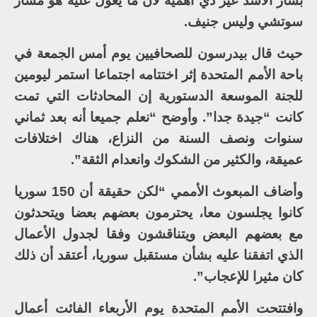
بشار الأسد غير ذي أهمية لأن ما يعول عليه هو مسار
سوتشي وليس جنيف.
حيث قال بيدرسون للصحافيين يوم أمس الجمعة في
باحة الأمم المتحدة إثر اختتامه اجتماعا استمر ليومين
للجنة الموسعة الدستورية إن المحادثات التي تمت
كانت “جيدة جدا”. وأوضح “نعلم جميعا أنه بعد ثماني
سنوات ونصف السنة من النزاع، هناك اختلافات
عميقة، والكثير من الشكوك وانعدام الثقة”.
وأضاف المبعوث الأممي “لكن حقيقة أن 150 سوريا
كانوا يجلسون معا، يحترمون بعضهم بعضا ويتحدثون
مع بعضهم البعض ويتناقشون وفقا لجدول الأعمال
الذي اتفقنا عليه بشأن مستقبل سوريا، أعتقد أن ذلك
كان مثيرا للإعجاب”.
وافتتحت الأمم المتحدة يوم الأربعاء الفائت أعمال