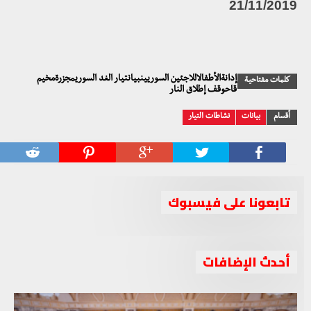
21/11/2019
إدانةالأطفالاللاجئين السوريينبيانتيار الغد السوريمجزرةمخيم
كلمات مفتاحية
قاحوقف إطلاق النار
أقسام
بيانات
نشاطات التيار
تابعونا على فيسبوك
أحدث الإضافات