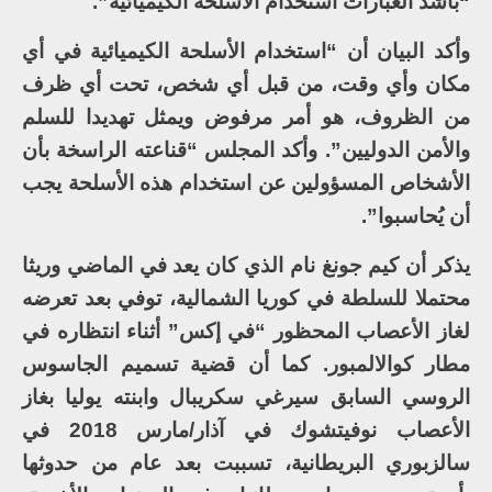
“بأشد العبارات استخدام الأسلحة الكيميائية”.
وأكد البيان أن “استخدام الأسلحة الكيميائية في أي
مكان وأي وقت، من قبل أي شخص، تحت أي ظرف
من الظروف، هو أمر مرفوض ويمثل تهديدا للسلم
والأمن الدوليين”. وأكد المجلس “قناعته الراسخة بأن
الأشخاص المسؤولين عن استخدام هذه الأسلحة يجب
أن يُحاسبوا”.
يذكر أن كيم جونغ نام الذي كان يعد في الماضي وريثا
محتملا للسلطة في كوريا الشمالية، توفي بعد تعرضه
لغاز الأعصاب المحظور “في إكس” أثناء انتظاره في
مطار كوالالمبور. كما أن قضية تسميم الجاسوس
الروسي السابق سيرغي سكريبال وابنته يوليا بغاز
الأعصاب نوفيتشوك في آذار/مارس 2018 في
سالزبوري البريطانية، تسببت بعد عام من حدوثها