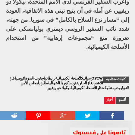
وأعرب السفير الفرنسي لدى الأمم المتحدة، نيكولا دو
ريفيير، عن أمله في أن يتيح تبني هذه الاتفاقية، العودة
إلى “مسار نزع السلاح بالكامل” في سوريا. من جهته،
شدد نائب السفير الروسي ديمتري بوليانسكي على
ضرورة منع “مجموعات إرهابية” من استخدام
الأسلحة الكيميائية.
OPCWإسرائيلالأسلحة الكيميائيةبريطانياجنوب السودانروسياغاز
كلمات مفتاحية
الأعصابغاز السارينفرنساكوريا الشماليةماليزيامجلس الأمن
الدوليمصرمنظمة حظر الأسلحة الكيميائيةنيكولا دو ريفيير
أقسام
أخبار
تابعونا على فيسبوك