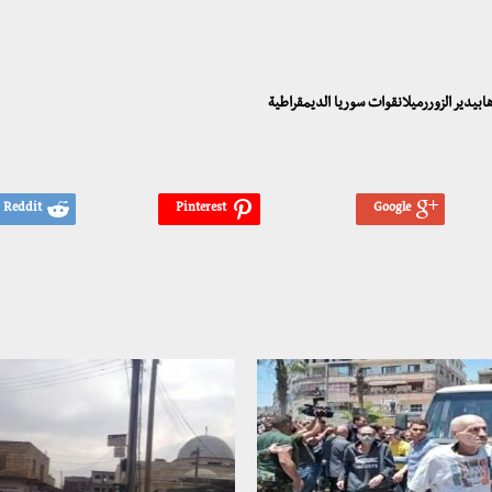
بيدير الزوررميلانقوات سوريا الديمقراطية