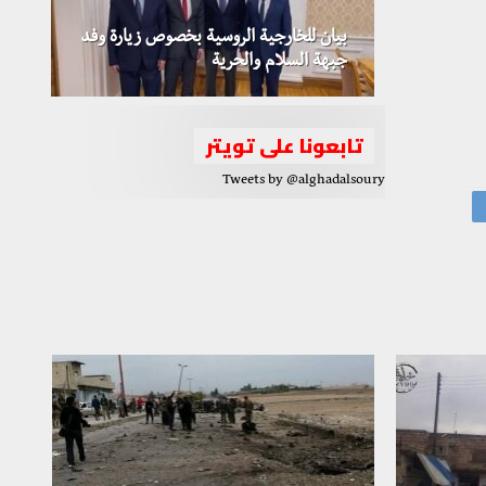
بيان للخارجية الروسية بخصوص زيارة وفد
جبهة السلام والحرية
تابعونا على تويتر
Tweets by @alghadalsoury