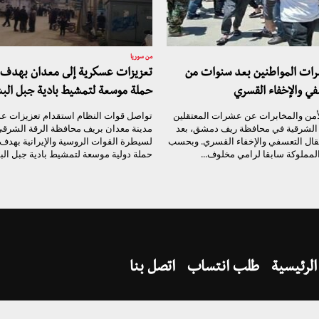
من سوريا
شرات المواطنين بعد سنوات من
تعزيزات عسكرية إلى معدان بهدف 
في والإخفاء القسري
حملة موسعة لتمشيط بادية جبل الب
أمن والمخابرات عن عشرات المعتقلين
تواصل قوات النظام استقدام تعزيزات ع
ة الشرقية في محافظة ريف دمشق، بعد
مدينة معدان بريف محافظة الرقة الشرقي
قال التعسفي والإخفاء القسري. وبحسب
لسيطرة القوات الروسية والإيرانية بهدف
مملوكة سابقا لرامي مخلوف...
حملة دولية موسعة لتمشيط بادية جبل الب
الرئيسية
طلب انتساب
اتصل بنا
تيار الغد السوري @ 2017