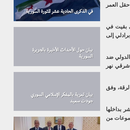
حقل العمر
في الذكرى الحادية عشر للثورة السورية
ي بقيت في
رادلي إلى
بيان حول الأحداث الأخيرة بالجزيرة
الدولي ضد
السورية
 شرقي نهر
لرقة، وفق
بيان تعزية بالمفكر الإسلامي السوري
جودت سعيد
ر بداخلها
جموعات من