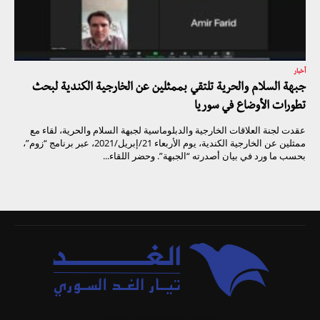
أخبار
جبهة السلام والحرية تلتقي بممثلين عن الخارجية الكندية لبحث
تطورات الأوضاع في سوريا
عقدت لجنة العلاقات الخارجية والدبلوماسية لجبهة السلام والحرية، لقاء مع
ممثلين عن الخارجية الكندية، يوم الأربعاء 21/إبريل/2021، عبر برنامج “زوم”،
بحسب ما ورد في بيان أصدرته “الجبهة”. وحضر اللقاء...