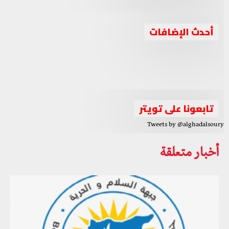
جبهة السلام والحرية تدين استهداف حزب العمال
أحدث الإضافات
جبهة السلام والحرية تعقد اجتماعا برئاسة الشيخ أحمد الجربا
الكوردستاني لقوات البيشمركة بإقليم كوردستان
جبهة السلام والحرية تصف الانتخابات الرئاسية في سوريا
لمناقشة عدة ملفات مهمة
بـ”المهزلة والصورية”
الواقع السوري بين الإحباط والتحدي والدور الثلاثي العربي
تابعونا على تويتر
Tweets by @alghadalsoury
أخبار متعلقة