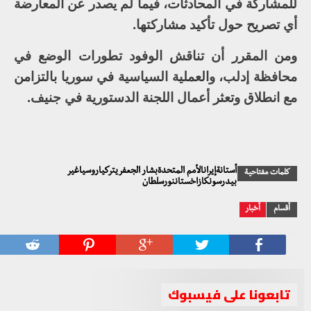
للمشاركة في المحادثات، فيما لم يصدر عن المعارضة
أي تصريح حول تأكيد مشاركتها.
ومن المقرر أن تناقش الوفود تطورات الوضع في
محافظة إدلب، والعملية السياسية في سوريا بالتزامن
مع انطلاق وتعثر أعمال اللجنة الدستورية في جنيف.
أستانةإيرانالأمم المتحدةبشار الجعفريتركياروسياغير
كلمات مفتاحية
بيدرسونكازاخستاننورسلطان
أقسام
أخبار
تابعونا على فيسبوك