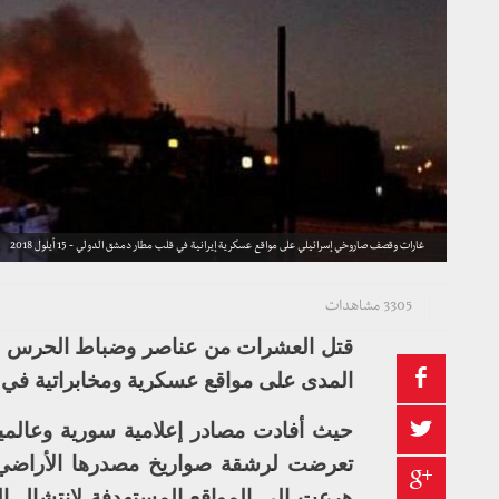
غارات وقصف صاروخي إسرائيلي على مواقع عسكرية إيرانية في قلب مطار دمشق الدولي - 15 أيلول 2018
3305 مشاهدات
قتل العشرات من عناصر وضباط الحرس الثو
المدى على مواقع عسكرية ومخابراتية في
حيث أفادت مصادر إعلامية سورية وعالمية
تعرضت لرشقة صواريخ مصدرها الأراضي 
هرعت إلى المواقع المستهدفة لانتشال ا