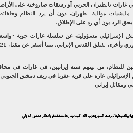
ي غارات بالطيران الحربي أو رشقات صاروخية على الأراض
ع مليشيات موالية لطهران، دون أن يرد النظام وحلفائ
 بحق الرد دون أي رد على الإطلاق.
لن الجيش الإسرائيلي مسؤوليته عن سلسلة غارات جوية “واسع
الين للنظام، من بينهم ستة إيرانيين، في غارات في محا
إسرائيلي غارة على قرية عقربا في ريف دمشق الجنوبي،
ي ومقاتل إيراني.
يرانيالقنيطرةالمرصد السوريحزب الله اللبنانيدرعادمشقعقربامطار دمشق الدولي