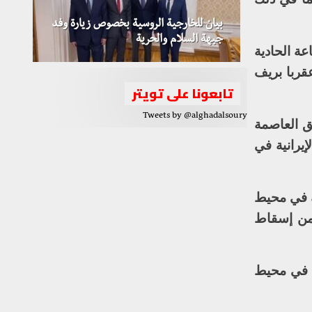
بيان للخارجية الروسية بخصوص زيارة وفد
جبهة السلام والحرية
ة الحادية
قربا بريف
تابعونا على تويتر
Tweets by @alghadalsoury
ق العاصمة
يرانية في
ة في محيط
 من إسقاط
 في محيط