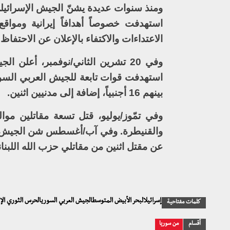
ومنذ سنوات عديدة يشنّ الجيش الإسرائيل
استهدفت خصوصاً أهدافاً إيرانية ومواق
الاعتداءات والاكتفاء بالإعلان عن الاحتفاظ
وفي 20 تشرين الثاني/نوفمبر، أع
بينهم 16 أجنبياً، إضافة إلى مدنيين اثنين.
وفي تمّوز/يوليو، قتل تسعة مقاتلين مو
والقنيطرة. وفي آب/أغسطس شن الجيش ال
عن مقتل اثنين من مقاتلي حزب الله اللبنان
إسرائيلالبحر الأبيض المتوسطالجيش العربي السوريالحرس الثوري الإ
كلمات مفتاحية
أقسام
من سوريا