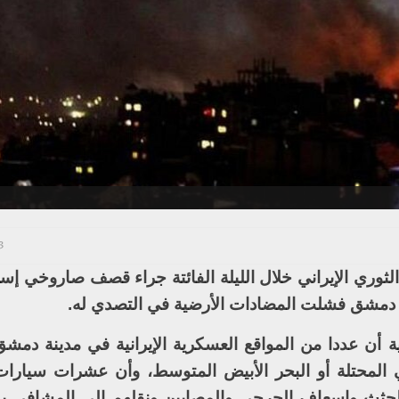
23 دي
ري الإيراني خلال الليلة الفائتة جراء قصف صاروخي إسرا
 دمشق فشلت المضادات الأرضية في التصدي له.
 أن عددا من المواقع العسكرية الإيرانية في مدينة دمش
المحتلة أو البحر الأبيض المتوسط، وأن عشرات سيارات
لجثث وإسعاف الجرحى والمصابين ونقلهم إلى المشافي ب