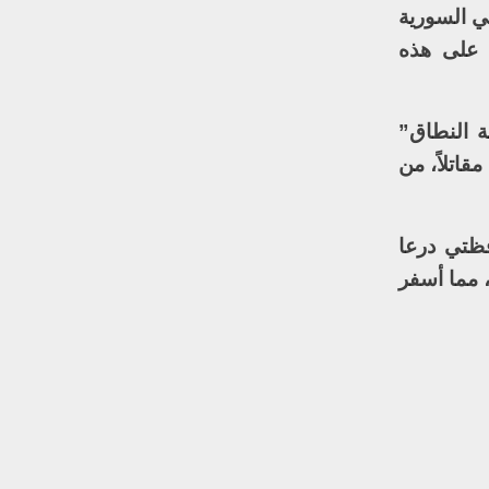
ي السورية
ه على هذه
ة النطاق”
استهدفت قوات تابعة للجيش العربي السوري وأخرى لفيلق القدس الإيراني، مما أسفر عن مقتل 21 مقاتلاً، من
فظتي درعا
 مما أسفر