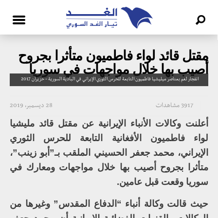
مقتل قائد لواء فاطميون متأثرا بجروح
أصيب بها خلال مواجهات في سوريا
انفجار لغم بعناصر ميليشيا فاطميون التابعة للحرس الثوري الإيراني في البادية السورية - حزيران 2017
3917 مشاهدات
28 ديسمبر، 2019
أعلنت وكالات الأنباء الإيرانية عن مقتل قائد مليشيا
لواء فاطميون الأفغانية التابعة للحرس الثوري
الإيراني، محمد جعفر الحسيني الملقب بـ”أبو زينب”،
متأثرا بجروح أصيب بها خلال مواجهات ومعارك في
سوريا وقعت قبل عامين.
حيث قالت وكالة أنباء “الدفاع المقدس” وغيرها من