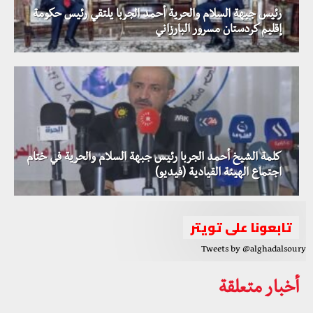
رئيس جبهة السلام والحرية أحمد الجربا يلتقي رئيس حكومة
إقليم كردستان مسرور البارزاني
كلمة الشيخ أحمد الجربا رئيس جبهة السلام والحرية في ختام
اجتماع الهيئة القيادية (فيديو)
تابعونا على تويتر
Tweets by @alghadalsoury
أخبار متعلقة