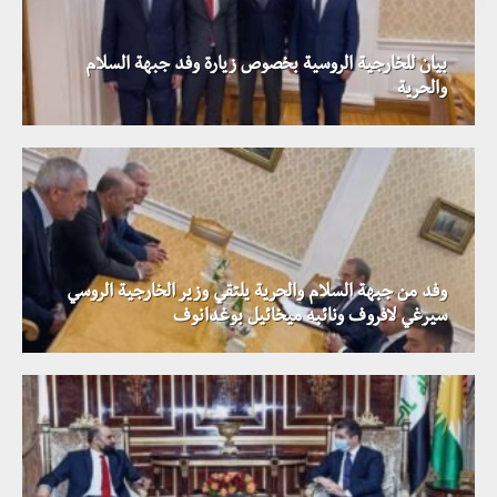
بيان للخارجية الروسية بخصوص زيارة وفد جبهة السلام
والحرية
وفد من جبهة السلام والحرية يلتقي وزير الخارجية الروسي
سيرغي لافروف ونائبه ميخائيل بوغدانوف