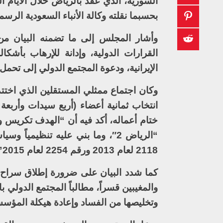
السورية، الذي عقد بالرياض خلال الأيا
بحسبما نقلته وكالة الأنباء السعودية الرسمي
وأشار المجلس إلى ما تضمنه البيان من
القرارات الدولية، وإدانة للإرهاب بأشك
الإيرانية، ودعوة المجتمع الدولي إلى تحمل
وكان اجتماع ممثلي المستقلين الذي اختت
انتخاب ثمانية أعضاء (أربع سيدات وأربعة
ختام أعماله، أكد فيه أن “الهدف تكريس و
2118 لعام 2013 ورقم 2254 لعام 2015”.
كما شدد البيان على ضرورة إطلاق سراح 
والمغيبين قسراً، مطالباً المجتمع الدولي 
وتخليصها من الفساد وإعادة هيكلة المؤسست