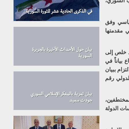
ب السوري،
في الذكرى الحادية عشر للثورة السورية
سياسي وفق
ي مقدمتها
بيان حول الأحداث الأخيرة بالجزيرة
د خلص إلى
السورية
بياناً في
زام ببيان
، وقراري مجلس الأمن الدولي رقم
بيان تعزية بالمفكر الإسلامي السوري
لمختطفين،
جودت سعيد
سات الدولة