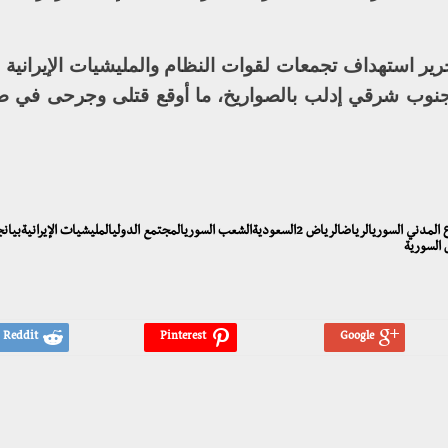
حرير استهداف تجمعات لقوات النظام والمليشيات الإيرانية
 جنوب شرقي إدلب بالصواريخ، ما أوقع قتلى وجرحى في
إدلباجتماعالأمم المتحدةالجبهة الوطنية للتحريرالحل السياسيالدفاع المدني السوريالرياضالرياض 2السعوديةالشعب السوريالمجتمع الدوليالمليشيات 
السورية