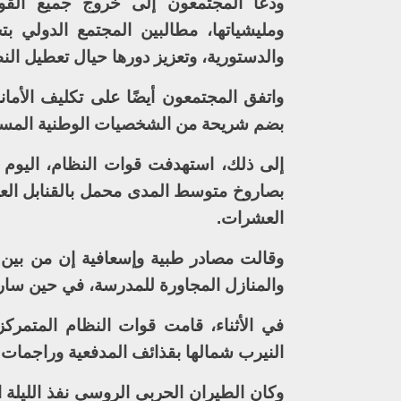
ودعا المجتمعون إلى خروج جميع القوات 
ومليشياتها، مطالبين المجتمع الدولي ب
والدستورية، وتعزيز دورها حيال تعطيل النظ
واتفق المجتمعون أيضًا على تكليف الأمانة
بضم شريحة من الشخصيات الوطنية المستقل
إلى ذلك، استهدفت قوات النظام، اليوم 
بصاروخ متوسط المدى محمل بالقنابل العن
العشرات.
وقالت مصادر طبية وإسعافية إن من بين
والمنازل المجاورة للمدرسة، في حين سار
في الأثناء، قامت قوات النظام المتمر
النيرب شمالها بقذائف المدفعية وراجمات ا
وكان الطيران الحربي الروسي نفذ الليلة