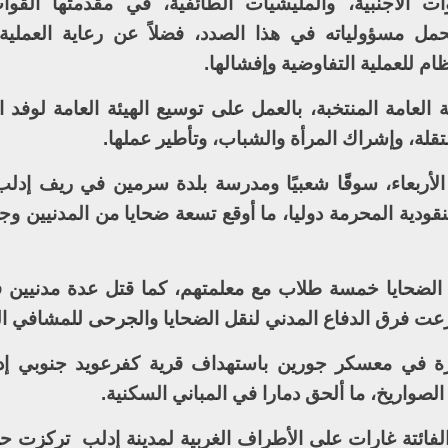
الأجنبية، والمليشيات الطائفية، في مقدمتها القوات 
تحمل مسؤولياته في هذا الصدد، فضلاً عن رعاية العملية
ام للعملية التفاوضية وإفشالها.
 العامة المنتخبة، بالعمل على توسيع الهيئة العامة لوفد 
ة، وإشراك المرأة والشباب، وتأطير عملها.
الأربعاء، سوقًا شعبيًا ومدرسة بلدة سرمين في ريف إدل
قودية المحرمة دوليا، ما أوقع تسعة ضحايا من المدنيين و
 الضحايا خمسة طلاب مع معلمتهم، كما قتل عدة مدنيين
عت فرق الدفاع المدني لنقل الضحايا والجرحى للمشافي ال
كزة في معسكر جورين باستهداف قرية كفرعويد جنوبي إد
لصواريخ، ما ألحق دمارا في المباني السكنية.
 الفائتة غارات على الأطراف الغربية لمدينة إدلب تركزت 