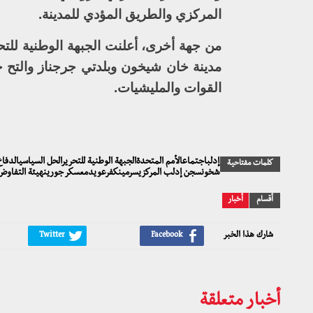
المركزي والطريق المؤدي للمدينة.
من جهة أخرى، أعلنت الجبهة الوطنية للت
مدينة خان شيخون وبلدتي جرجناز والتح
القوات والمليشيات.
كلمات مفتاحية
شخونسجن إدلب المركزيسرمينكفرعويدمعسكر جورينهيئة التفاوض 
أقسام
أخبار
شارك هذا الخبر
أخبار متعلقة