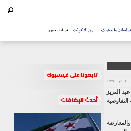
دراسات والبحوث
من الانترنت
عن الغد السوري
تابعونا على فيسبوك
1 يناير، 2020
بد العزيز
أحدث الإضافات
التفاوضية
والمعارضة