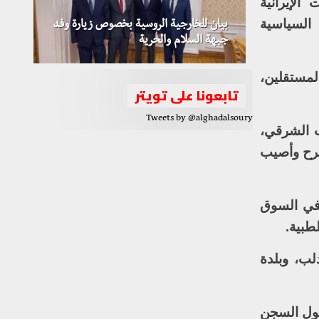
الإيرانية
 السياسية
بيان للخارجية الروسية بخصوص زيارة وفد
جبهة السلام والحرية
المستقلين،
تابعونا على تويتر
Tweets by @alghadalsoury
ب الشرقي،
جرح وأصيب
 في السوق
طبية.
لب، وبلدة
حول السجن