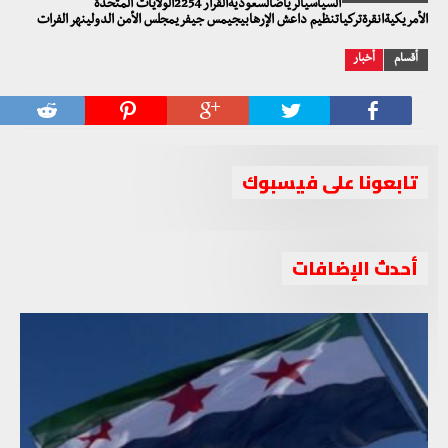
السياسيالرياضالسعوديةالقرار 2254الولايات المتحدة
الأمريكيةانقرةتركياتنظيم داعش الإرهابيجيمس جيفريمجلس الأمن الدولينهر الفرات
أقسام
أخبار
تابعونا على فيسبوك
أحدث الإضافات