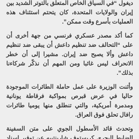
ديغول “في السياق الخاص المتعلق بالتوتر الشديد بين
إيران والولايات المتحدة، كان يتحتم استئناف هذه
العمليات بأسرع وقت ممكن”.
كما أكد مصدر عسكري فرنسي من جهة أخرى أن
على “التحالف ضد تنظيم داعش أن يبقى ضد تنظيم
داعش وألا يصبح ضد إيران. مشيرا إلى أن خطر
الانحراف ليس غائبا ومن المهم أن نذكّر شركاءنا
بذلك”.
وأثنت الوزيرة على عمل حاملة الطائرات الموجودة
حاليا في عرض قبرص بمواكبة فرقاطة يونانية
ومدمرة أمريكية، والتي تنطلق منها يوميا طائرات
رافال تحلق فوق العراق.
وتحدث قائد الأسطول الجوي على متن السفينة
الضابط البحري كريستوف شاربنتييه عن توفير إسناد