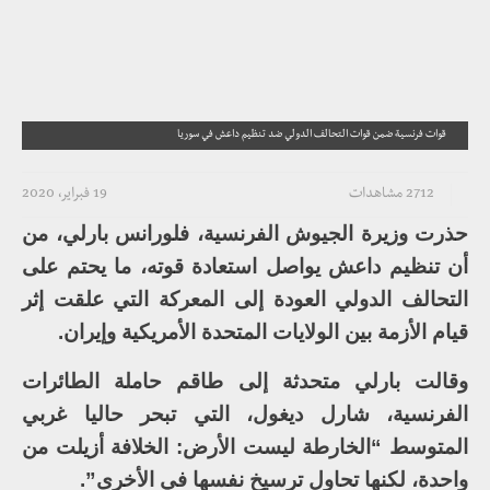
قوات فرنسية ضمن قوات التحالف الدولي ضد تنظيم داعش في سوريا
2712 مشاهدات
19 فبراير، 2020
حذرت وزيرة الجيوش الفرنسية، فلورانس بارلي، من
أن تنظيم داعش يواصل استعادة قوته، ما يحتم على
التحالف الدولي العودة إلى المعركة التي علقت إثر
قيام الأزمة بين الولايات المتحدة الأمريكية وإيران.
وقالت بارلي متحدثة إلى طاقم حاملة الطائرات
الفرنسية، شارل ديغول، التي تبحر حاليا غربي
المتوسط “الخارطة ليست الأرض: الخلافة أزيلت من
واحدة، لكنها تحاول ترسيخ نفسها في الأخرى”.