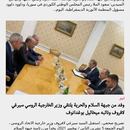
السيدين: سعود الملا رئيس المجلس الوطني الكوردي في سوريا، وداوود داوود
مسؤول المنظمة الآثورية الديمقراطية، اليوم...
أخبار
وفد من جبهة السلام والحرية يلتقي وزير الخارجية الروسي سيرغي
لافروف ونائبه ميخائيل بوغدانوف
تصريح صحفي.. استقبل السيد سيرغي لافروف وزير خارجية الاتحاد الروسي ،
اليوم الجمعة 5 تشرين الثاني / نوفمبر 2021، وفداً من رئاسة جبهة السلام