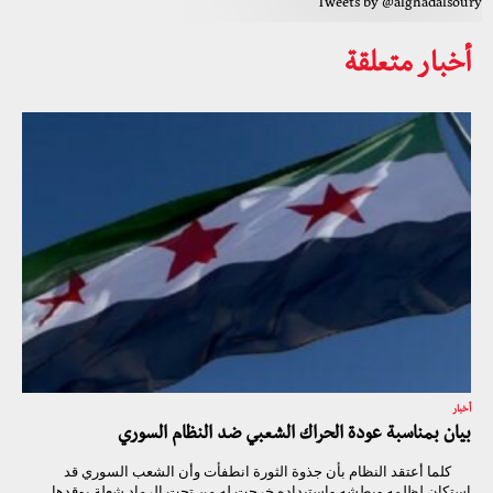
Tweets by @alghadalsoury
أخبار متعلقة
أخبار
بيان بمناسبة عودة الحراك الشعبي ضد النظام السوري
كلما أعتقد النظام بأن جذوة الثورة انطفأت وأن الشعب السوري قد
استكان لظلمه وبطشه واستبداده خرجت له من تحت الرماد شعلة يوقدها