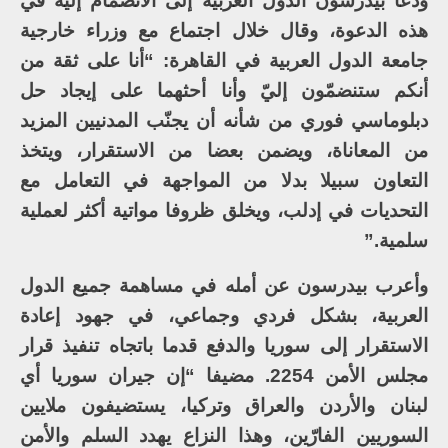
ودعا بيدرسون الدول العربية إلى الانضمام إليه في
هذه الدعوة، وقال خلال اجتماع مع وزراء خارجية
جامعة الدول العربية في القاهرة: “أنا على ثقة من
أنكم ستنضمّون إليّ وأنا أحثهما على إيجاد حل
دبلوماسي فوري من شأنه أن يجنّب المدنيين المزيد
من المعاناة، ويضمن بعضا من الاستقرار، ويتخذ
التعاون سبيلا بدلا من المواجهة في التعامل مع
التحديات في إدلب، ويخلق ظروفا مواتية أكثر لعملية
سلمية.”
وأعرب بيدرسون عن أمله في مساهمة جميع الدول
العربية، بشكل فردي وجماعي، في جهود إعادة
الاستقرار إلى سوريا والدفع قدما باتجاه تنفيذ قرار
مجلس الأمن 2254. مضيفا “إن جيران سوريا أي
لبنان والأردن والعراق وتركيا، يستضيفون ملايين
السوريين الفارّين، وهذا النزاع يهدد السلم والأمن