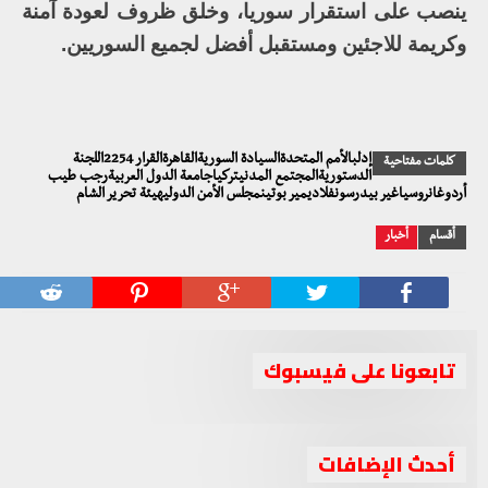
ينصب على استقرار سوريا، وخلق ظروف لعودة آمنة
وكريمة للاجئين ومستقبل أفضل لجميع السوريين.
إدلبالأمم المتحدةالسيادة السوريةالقاهرةالقرار 2254اللجنة
كلمات مفتاحية
الدستوريةالمجتمع المدنيتركياجامعة الدول العربيةرجب طيب
أردوغانروسياغير بيدرسونفلاديمير بوتينمجلس الأمن الدوليهيئة تحرير الشام
أقسام
أخبار
تابعونا على فيسبوك
أحدث الإضافات