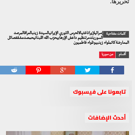
تحريرها.
إسرائيلإيراناغتيالالحرس الثوري الإيرانيالسيدة زينبالعراقالمرصد
كلمات مفتاحية
السوريتدمرتنظيم داعش الإرهابيحزب الله اللبنانيحمصدمشقفصائل
المعارضةكاتملواء زينبيونلواء فاطميون
أقسام
من سوريا
تابعونا على فيسبوك
أحدث الإضافات