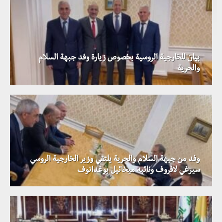
بيان للخارجية الروسية بخصوص زيارة وفد جبهة السلام
والحرية
وفد من جبهة السلام والحرية يلتقي وزير الخارجية الروسي
سيرغي لافروف ونائبه ميخائيل بوغدانوف