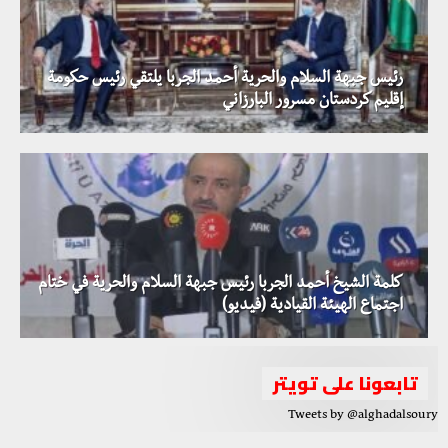
رئيس جبهة السلام والحرية أحمد الجربا يلتقي رئيس حكومة
إقليم كردستان مسرور البارزاني
كلمة الشيخ أحمد الجربا رئيس جبهة السلام والحرية في ختام
اجتماع الهيئة القيادية (فيديو)
تابعونا على تويتر
Tweets by @alghadalsoury