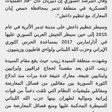
وقال المرصد السوري إن دبيريان كان “قاد العمليات
العسكرية في منطقة تدمر بمحافظة حمص إبان
المعارك مع تنظيم داعش”.
وسيطر تنظيم داعش على مدينة تدمر الأثرية في عام
2015 إلى حين سيطر الجيش العربي السوري عليها
في آذار/مارس 2017 بمساعدة الحرس الثوري
الإيراني وحزب الله اللبناني ولواءي فاطيون وزينبيون.
وشهدت منطقة السيدة زينب حيث يقع مقام السيدة
زينب الذي يعد مقصداً لحجاج عراقيين وايرانيين
ولبنانيين شيعة، معارك عنيفة عدة مرات منذ اندلاع
الثورة السورية بين مقاتلين من فصائل المعارضة
ومقاتلي مليشيات النظام التي تلقت دعماً من قوات
إيرانية وموالية لطهران بينها حزب الله اللبناني
للسيطرة المحكمة عليها ومنع فصائل المعارضة من