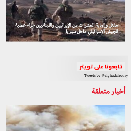
مقتل وإصابة العشرات من الإيرانيين واللبنانيين جراء عملية
للجيش الإسرائيلي داخل سوريا
تحذيرات من ارتفاع وتيرة انتشار الإصابات بفيروس كورونا في
حرائق الساحل مفتعلة وتعويضات للمتضررين بالملايين
سوريا
تابعونا على تويتر
Tweets by @alghadalsoury
أخبار متعلقة