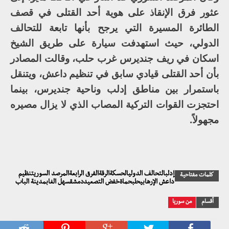
عثور فرق الإنقاذ على هوية أحد القتلى في قصف
الطائرة المسيرة التي يرجح بأنها تابعة للتحالف
الدولي، حيث استهدفت سيارة على طريق الشيخ
اسكان في ريف جنديرس غرب حلب، وقالت المصادر
بأن أحد القتلى قيادي سابق في تنظيم داعش، ويتنقل
باستمرار بين مناطق إدلب وناحية جنديرس، بينما
احتجزت القوات التركية المصاب الذي لا يزال مصيره
مجهولاً.
إدلبالتحالف الدوليالحسكةالرقةالفرق الرابعةالمرصد السوريتنظيم
كلمات مفتاحية
داعش الإرهابيحلبحماةخفض التصعيددمشقسهل الغابمدينة الباب
أقسام
من سوريا