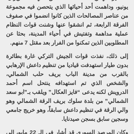
يونيو، وداهمت أحد أحيائها الذي يتحصن فيه مجموعة
من عناصر المصالحات الذين كانوا انضموا في صفوف
الفرقة الرابعة، ثم انشقوا عنها وشنت قوات النظام
عملية مداهمة وتفتيش في أحياء المدينة، بحثا عن
المطلوبين الذين تمكنوا من الفرار بعد مقتل 7 منهم.
إلى ذلك، نفذت قوات الجيش التركي غارة بطائرة
بدون طيار استهدفت قياديا من تنظيم داعش الإرهابي
بالقرب من مدينة الباب بريف حلب الشمالي،
والشخص الذي تم استهدافه ينتحل اسم أحمد
الدرويش لكنه يدعى “فايز العكال” ويلقب بـ”ابو سعد
الشمالي” من بلدة سلوك بريف الرقة الشمالي وهو
والي الرقة في تنظيم داعش سابقاً، وهو خريج جامعي
وسجين سابق بسجن صيدنايا.
وكان المرصد السوري قد أشار في الـ 22 مايو، إلى