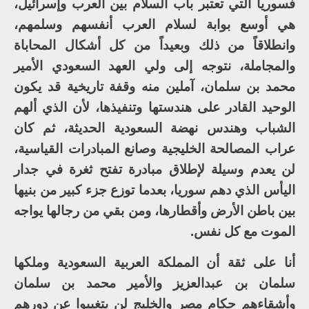
فسوريا التي تعتبر باب السلام بين العرب وإسرائيل،
هي أوسع بوابة لسلام العرب أنفسهم وسلمهم،
وانطلاقاً من ذلك وبعيداً من كل أشكال المحاباة
والمجاملة، نتوجه إلى ولي العهد السعودي الأمير
محمد بن سلمان، آملين منه وقفة تاريخية قد يكون
الوحيد القادر على هندستها وتنفيذها، لأن الذي ألهم
الشباب وهندس نهضة السعودية الحديثة، ثم كان
عراب المصالحة الخليجية وصانع المبادرات القياسية،
لن يعدم وسيلة لإطلاق مبادرة تفتح ثغرة في جدار
اليأس الذي دهم سوريا، بعدما توزع جزء كبير من بنيها
بين باطن الأرض وأقطارها، ومن بقي من رجالها يواجه
الموت مع كل نفس.
أنا على ثقة أن المملكة العربية السعودية وملكها
سلمان بن عبدالعزيز والأمير محمد بن سلمان
وأشقاءهم حكام مصر والخليج لن يتغيبوا عن دورهم