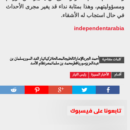
ومسؤوليتهم، وهذا بمثابة نداء قد يغير مجرى الأحداث
في حال استجاب له الأشقاء.
independentarabia
أحمد الجرباالإماراتالخليجالمصالحةتركياتيار الغد السوريسلمان بن
كلمات مفتاحية
عبدالعزيزسورياقطرمحمد بن سلمانمصرنظام الأسد
أقسام
الأخبار المميزة
رئيس التيار
تابعونا على فيسبوك