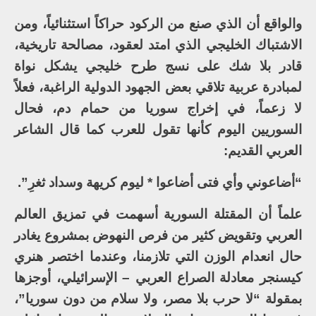
والواقع أن الذي صنع من الركود حراكاً استثنائياً، ومن
الاشتباك الخليجي الذي امتد لعقود، مصالحة تاريخية،
قادر بلا شك على نسج طرح خليجي يشكل نواة
لمبادرة عربية تلاقي بعض الجهود الدولية الراغبة، فعلاً
لا زعماً، في إخراج سوريا من حمام دم، فحال
السوريين اليوم كأنها تقول للعرب كما قال الشاعر
العربي القديم:
“أضاعوني وأي فتى أضاعوا * ليوم كريهة وسداد ثغرِ”.
علماً أن المقتلة السورية أسهمت في تمزيق العالم
العربي وتقويض كثير من فرص النهوض بمشروع يغادر
حال انعدام الوزن التي تلازمنا، وعندما اختصر هنري
كيسنجر معادلة الصراع العربي – الإسرائيلي، أوجزها
بمقولة “لا حرب بلا مصر، ولا سلام من دون سوريا”،