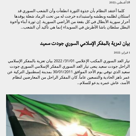
28 أغسطس، 2023
كلما أعتقد النظام بأن جذوة الثورة انطفأت وأن الشعب السوري قد
استكان لظلمه وبطشه واستبداده خرجت له من تحت الرماد شعلة يوقدها
أحرار سورية الأبطال في كل بقعة من الأراضي السورية. إن ثورة أبناء وأخوة
البطل سلطان باشا الأطرش في السويداء إنما هي تأكيد أن الشعب...
بيان تعزية بالمفكر الإسلامي السوري جودت سعيد
1 فبراير، 2022
تيار الغد السوري المكتب الإعلامي 31/01/ 2022 بيان تعزية بالمفكر الإسلامي
الراحل جودت سعيد ينعى تيار الغد السوري المفكر الإسلامي السوري جودت
سعيد الذي توفي يوم الأحد الموافق 30/01/2011 بمدينة إسطنبول التركية عن
عمر ناهز الحادية والتسعين عاماً. كان المفكر الراحل من المعارضين لنظام
الأسد، عاش عمره يدعو للسلام...