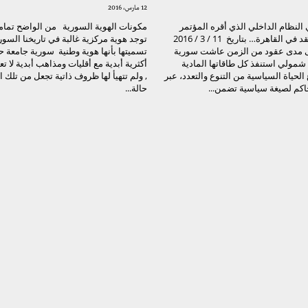
12 مارس، 2016
 النظام الداخلي الذي أقره المؤتمر
مكونات الهوية السورية من الواضح تماماً 
التأسيسي المنعقد في القاهرة… بتاريخ 11 / 3 / 2016
توجد هوية مركزية غالبة في تاريخنا السو
ى مدى عقود من الزمن عاشت سورية
تسميتها بأنها هوية وطنية سورية جامعة 
مولي استنفذ كل طاقاتها المادية
أكثرية أبدية مع أقليات ومذاهب أبدية لا ت
الحياة السياسية من التنوع والتعدد، عبر
, ولم تتهيأ لها ظروف ذاتية تجعل من تلك 
اكم لصيغة سياسية تضمن...
حالة...