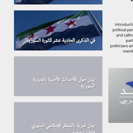
T
Introducti
political p
and calli
part
في الذكرى الحادية عشر للثورة السورية
politicians a
membe
بيان حول الأحداث الأخيرة بالجزيرة
السورية
بيان تعزية بالمفكر الإسلامي السوري