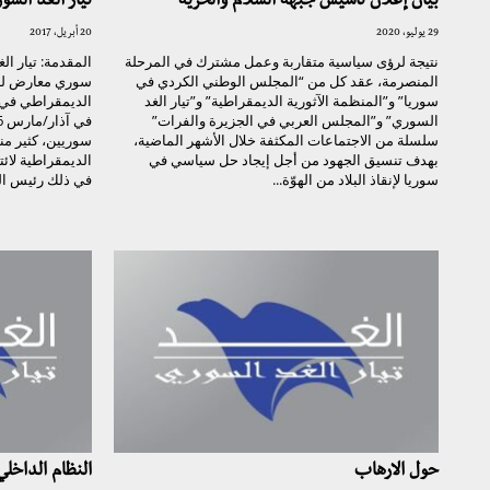
بيان إعلان تأسيس جبهة السلام والحرية
تيار الغد الس
29 يوليو، 2020
20 أبريل، 2017
نتيجة لرؤى سياسية متقاربة وعمل مشترك في المرحلة
المقدمة: تيار 
المنصرمة، عقد كل من “المجلس الوطني الكردي في
سوري معارض لنظا
سوريا” و”المنظمة الآثورية الديمقراطية” و”تيار الغد
الديمقراطي في 
السوري” و”المجلس العربي في الجزيرة والفرات”
سلسلة من الاجتماعات المكثفة خلال الأشهر الماضية،
سوريين، كثير من
بهدف تنسيق الجهود من أجل إيجاد حل سياسي في
الديمقراطية لائت
سوريا لإنقاذ البلاد من الهوّة...
في ذلك رئيس التي
حول الارهاب
النظام الداخل