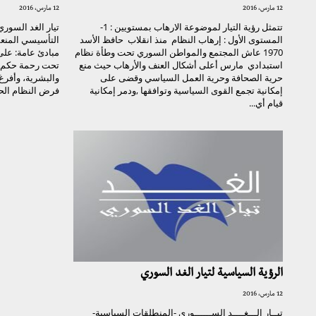
12 مارس، 2016
12 مارس، 2016
تتمثل رؤية التيار لموضوعة الارهاب بمستويين : 1-
تيار الغد السوري
المستوى الأول : إرهاب النظام منذ انقلاب حافظ الأسد
1970 عاش المجتمع والمواطن السوري تحت وطأة نظام
مبادئ عامة: عل
استبدادي مارس أعلى أشكال العنف والأرهاب حيث منع
تحت رحمة حكم ش
حرية الصحافة وحرية العمل السياسي وقضى على
والبشرية، وأفرغ 
إمكانية تجمع القوى السياسية وتوافقها ,ودمر إمكانية
فرض النظام الح
قيام أي...
الرؤية السياسية لتيار الغد السوري
12 مارس، 2016
تيــار الـــغــــد الســــــوري -المنطلقات السياسية-