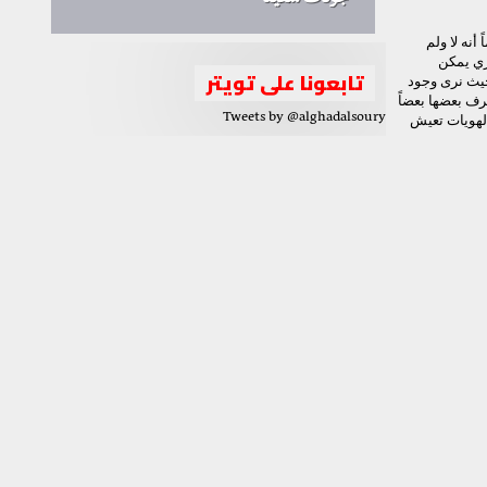
جودت سعيد
أنه لا ولم
ري يمكن
تابعونا على تويتر
حيث نرى وجود
عرف بعضها بعضاً
Tweets by @alghadalsoury
الهويات تعيش