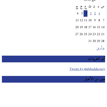
د
ن
ث
ع
خ
ج
6
5
4
3
2
1
13
12
11
10
9
8
20
19
18
17
16
15
27
26
25
24
23
22
31
30
29
بريل
 التغريدات
Tweets by @alghadalso
 من الأخبار