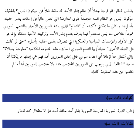
اءل قنطار: فلو فرضنا جدلاً أن نظام بشار الأسد قد سقط فعلاً فمن سيكون البديل؟ بالحقيقة
ون البديل هو النظام نفسه متجسداً بقوى المعارضة التي تعمل حالياً على إسقاطه بنفس عقليته
لوبه، وبالتالي ما يمكنني تأكيده أن “النظام” الذي ينشد السوريين الأحرار والشعب السوري
ماً الخلاص منه ليس منحصراً فيما يعرف بنظام بشار الأسد وتركيبته الأمنية مطلقاً، وإنما هو
الأفراد والمؤسسات السياسية والعسكرية التي تتصرف بنفس عقليته وأسلوبه “حتى لو كانت
 الضفة الأخرى” مضافاً إليها النظام السوري السابق، هذه المنظومة المتكاملة “معارضة وموالاة”
ي تشتغل معاً لإعاقة أي انتقال سياسي فعلي يحقق للسوريين أهدافهم هي بمجملها ما يمكننا أن
يه “النظام” الذي يتوجب على السوريين الخلاص منه، ولا خلاص للسوريين أبداً ما لم
لصوا من هذه المنظومة كاملة.
مات ذات صلة
ب الثورة السورية المعارضة السورية بشار أسد حافظ أسد علم الاستقلال محمد قنطار
لات ذات صلة