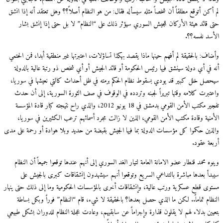
أكن أتوقع مطلقاً أن شخصاً مثله سيسأله فقال: من هو النظام أصلاً؟؟ وهل تعتقد أنه إذا انشق
 قائد هيئة الأركان للجيش السوري سيؤثر ذلك على “النظام” لا بل حتى إذا إنشق بشار
سد نفسه؟؟.
ف: بالحقيقة لم أفهم حينها ماذا يقصد بهكذا تساؤلات، اعتبرتها غير منطقية أبدا، فمن الحتمي
 في أي دولة سينشق فيها رئيس الحكومة أو قائد الجيش أو أي شخص ذو رتبة عالية بالدولة
صل خلل كبير قد يودي بسقوط نظام الحكم برمته في ظل أحداث كالتي نعيشها في سوريا،
تبرت كلامه وقتها تبريراً لجبنه وتردده في الوقوف في صف الثورة السورية، إلى أن حدث
تفجير مكتب الأمن القومي بدمشق في 18 يونيو 2012، والذي راح نتيجته كبار قادة المؤسسة
منية وقادة مكتب الأمن القومي، الذين لا زالت مجرد أسمائهم ترعب الكثيرين في سوريا،
ذين حكموا كل مؤسسات الدولة بما فيها الجيش بقبضة من حديد وبلا هوادة أو رحمة على مدى
عة عقود.
ه محمد قنطار عضو الامانة العامة لتيار الغد السوري إلى أنهم عندها توقعوا جميعاً أن النظام
دأ بعدها مباشرة بالتداعي السريع وتوقعوا أنهم سيشهدون إنشقاقات كبرى بالجيش على
وى قطع عسكرية ورتب عالية، وإنشقاقات أخرى بالمؤسسات الحكومية وما إلى ذلك حتى ينهار
ظام تماماً.. لكن ما الذي حصل بعدها؟ بالحقيقة لا شيء، قام “النظام” فوراً وبكل بساطة
يين بدلاء لهم لا يقلون قذارة وإجراماً عن سابقيهم، وعادت عجلة النظام للدوران بشكل طبيعي