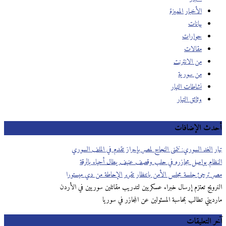
الأخبار المميزة
بيانات
حوارات
مقالات
من الانترنت
من سورية
نشاطات التيار
وثائق التيار
دث الإضافات
ر الغد السوري: نتمنى النجاح لمصر بإحراز تقدم في الملف السوري
ظام يواصل مجازره في حلب وقصف عنيف يطال أحياء بالرقة
 ترجئ جلسة مجلس الأمن بانتظار تقرير الإحاطة من دي ميستورا
رويج تعتزم إرسال خبراء عسكريين لتدريب مقاتلين سوريين في الأردن
يني تطالب بمحاسبة المسئولين عن المجازر في سوريا
 التعليقات