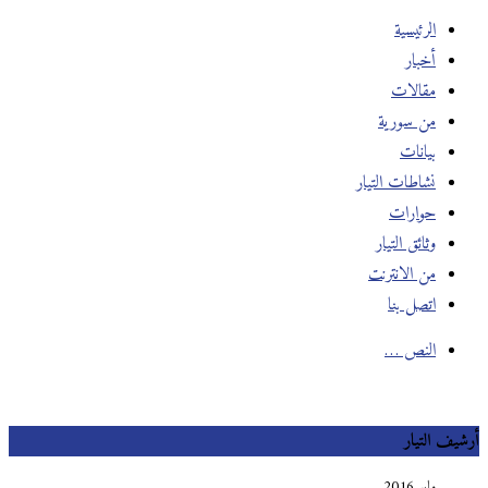
الرئيسية
أخبار
مقالات
من سورية
بيانات
نشاطات التيار
حوارات
وثائق التيار
من الانترنت
اتصل بنا
النص …
يف التيار
مايو 2016