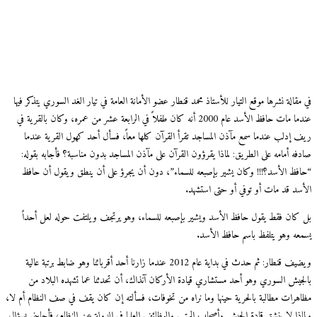
قالة نشرها موقع التيار للأستاذ محمد قنطار عضو الأمانة العامة في تيار الغد السوري يتذكر فيها
عندما مات حافظ الأسد عام 2000 أنه كان طفلاً في الرابعة عشر من عمره، وكان بالقرية في
 إدلب عندما سمع مآذن المساجد تقرأ القرآن كلها معاً، فسأل أحد كهول القرية عندما
فه أمامه على الطريق: لماذا يقرؤون القرآن على مآذن المساجد بدون مناسبة؟ فأجابه بقوله:
فظ الأسد؟!!! وكان يشير بإصبعه للسماء”، دون أن يجرؤ على أن ينطق ويقول أن حافظ
سد قد مات أو توفي أو حتى استشهد.
كان فقط يقول حافظ الأسد ويشير بإصبعه للسماء، وهو يرتجف ويلتفت حوله لعل أحداً
عه وهو يتلفظ باسم حافظ الأسد.
ويضيف قنطار: ثم حدث في بداية عام 2012 عندما زارنا أحد أقربائنا وهو ضابط برتبة عالية
جيش السوري وهو أحد مستشاري قيادة الأركان آنذاك، أن تحدثنا عما تشهده البلاد من
هرات مطالبة بالحرية حينها وما نراه من تخوفات، فسألته إن كان يقف في صف النظام أم لا،
اذا لا ينشق قادة الجيش وأصحاب الرتب والوظائف العليا في الدولة عن النظام، فأجابني بسؤال