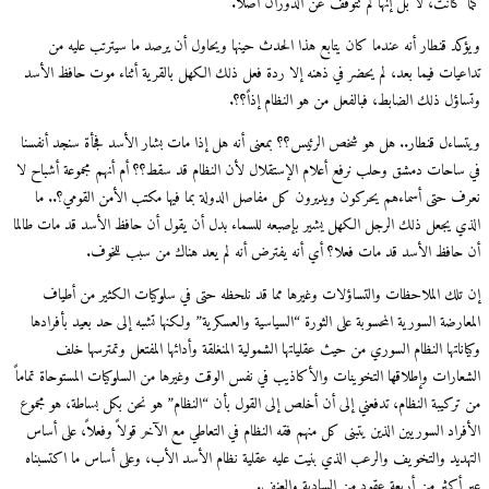
 كانت، لا بل إنها لم تتوقف عن الدوران أصلاً.
كد قنطار أنه عندما كان يتابع هذا الحدث حينها ويحاول أن يرصد ما سيترتب عليه من
عيات فيما بعد، لم يحضر في ذهنه إلا ردة فعل ذلك الكهل بالقرية أثناء موت حافظ الأسد
اؤل ذلك الضابط، فبالفعل من هو النظام إذاً؟؟.
ساءل قنطار.. هل هو شخص الرئيس؟؟ بمعنى أنه هل إذا مات بشار الأسد فجأة سنجد أنفسنا
ساحات دمشق وحلب نرفع أعلام الإستقلال لأن النظام قد سقط؟؟ أم أنهم مجموعة أشباح لا
ف حتى أسماءهم يحركون ويديرون كل مفاصل الدولة بما فيها مكتب الأمن القومي؟.. ما
ي يجعل ذلك الرجل الكهل يشير بإصبعه للسماء بدل أن يقول أن حافظ الأسد قد مات طالما
حافظ الأسد قد مات فعلا؟ أي أنه يفترض أنه لم يعد هناك من سبب للخوف.
تلك الملاحظات والتساؤلات وغيرها مما قد نلحظه حتى في سلوكيات الكثير من أطياف
ارضة السورية المحسوبة على الثورة “السياسية والعسكرية” ولكنها تشبه إلى حد بعيد بأفرادها
ناتها النظام السوري من حيث عقلياتها الشمولية المنغلقة وأدائها المفتعل وتمترسها خلف
عارات وإطلاقها التخوينات والأكاذيب في نفس الوقت وغيرها من السلوكيات المستوحاة تماماً
تركيبة النظام، تدفعني إلى أن أخلص إلى القول بأن “النظام” هو نحن بكل بساطة، هو مجموع
راد السوريين الذين يتبنى كل منهم فقه النظام في التعاطي مع الآخر قولاً وفعلاً، على أساس
هديد والتخويف والرعب الذي بنيت عليه عقلية نظام الأسد الأب، وعلى أساس ما اكتسبناه
 أكثر من أربعة عقود من السادية والعنف.