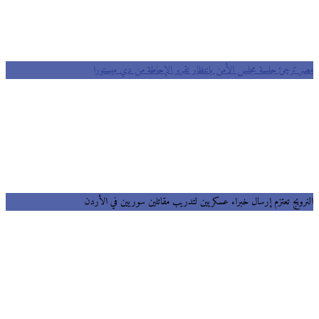
 ترجئ جلسة مجلس الأمن بانتظار تقرير الإحاطة من دي ميستورا
رويج تعتزم إرسال خبراء عسكريين لتدريب مقاتلين سوريين في الأردن