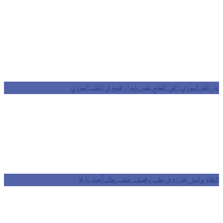
ر الغد السوري: نتمنى النجاح لمصر بإحراز تقدم في الملف السوري
ظام يواصل مجازره في حلب وقصف عنيف يطال أحياء بالرقة