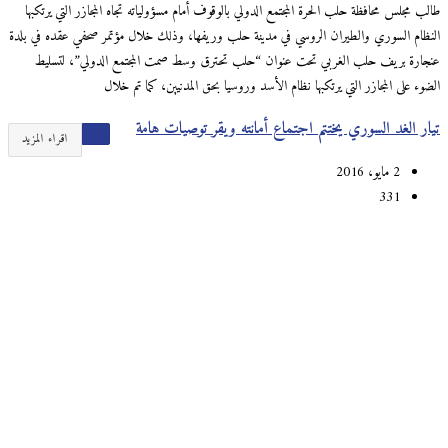
طالب مجلس محافظة حلب الحرة المجتمع الدولي بالوقوف أمام مسؤولياته تجاه المجازر التي يرتكبها
النظام السوري والطيران الروسي في مدينة حلب وريفها، وذلك خلال مؤتمر صحفي عقده في بلدة
عنجارة بريف حلب الغربي تحت عنوان “حلب تحترق وسط صمت المجتمع الدولي”، لتسليط
الضوء على المجازر التي يرتكبها نظام الأسد وروسيا بحق المدنيين، كما تم خلال
تيار الغد السوري يختتم اجتماع أمانته ويقر توصيات هامة
اقراء المزيد
2 مايو، 2016
331