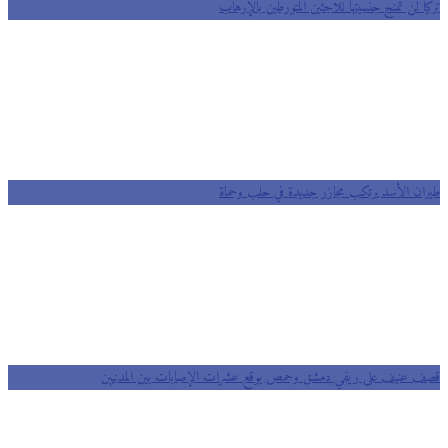
تركيا لن تمنح جنسيتها للاجئين المتورطين بالإرهاب
طيران الأسد يرتكب مجازر جديدة في حلب وحماة
قصف عنيف على ريفي دمشق وحمص يوقع عشرات الإصابات بين المدنيين