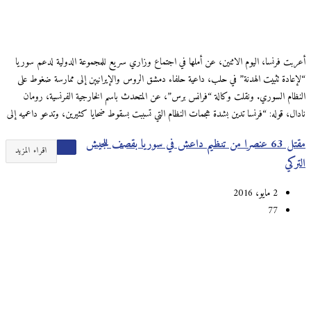
أعربت فرنسا، اليوم الاثنين، عن أملها في اجتماع وزاري سريع للمجموعة الدولية لدعم سوريا
“لإعادة تثبيت الهدنة” في حلب، داعية حلفاء دمشق الروس والإيرانيين إلى ممارسة ضغوط على
النظام السوري. ونقلت وكالة “فرانس برس”، عن المتحدث باسم الخارجية الفرنسية، رومان
نادال، قوله: “فرنسا تدين بشدة هجمات النظام التي تسببت بسقوط ضحايا كثيرين، وتدعو داعميه إلى
مقتل 63 عنصرا من تنظيم داعش في سوريا بقصف للجيش
اقراء المزيد
التركي
2 مايو، 2016
77