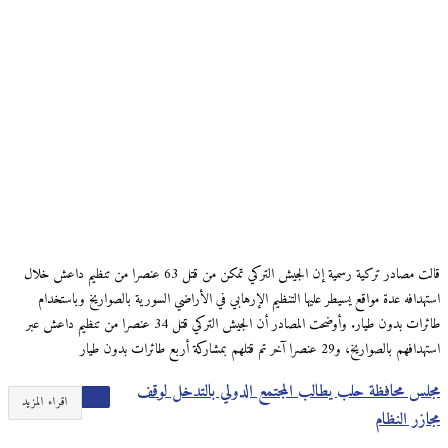
قالت مصادر تركية رسمية إن الجيش التركي تمكن من قتل 63 عنصرا من تنظيم داعش خلال
استهدافه عدة مواقع يسيطر عليها التنظيم الإرهابي في الأراضي السورية بالصواريخ وباستخدام
طائرات بدون طيار. وأوضحت المصادر أن الجيش التركي قتل 34 عنصرا من تنظيم داعش عبر
استهدافهم بالصواريخ، و29 عنصرا آخر تم قتلهم بمشاركة أربع طائرات بدون طيار
مجلس محافظة حلب يطالب المجتمع الدولي بالتدخل لوقف
اقراء المزيد
مجازر النظام