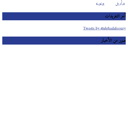
« أبريل
يونيو »
آخر التغريدات
Tweets by @alghadalsoury
صور من الأخبار