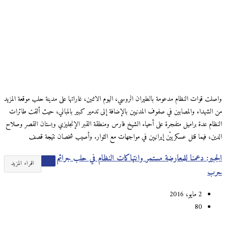
واصلت قوات النظام مدعومة بالطيران الروسي، اليوم الاثنين، غاراتها على مدينة حلب موقعة المزيد
من الشهداء والمصابين في صفوف المدنيين بالإضافة إلى تدمير كبير بالمباني، حيث ألقت طائرات
النظام عدة براميل متفجرة على أحياء الشيخ فارس ومنطقة القبر الإنجليزي وبستان القصر وصلاح
الدين، فيما قتل عسكرييْن إيرانيين في مواجهات مع الثوار. وأصيب شخصان نتيجة قصف
الجبير: دعمنا للمعارضة مستمر وانتهاكات النظام في حلب جرائم
اقراء المزيد
حرب
2 مايو، 2016
80