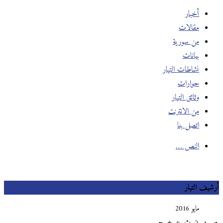
أخبار
مقالات
من سورية
بيانات
نشاطات التيار
حوارات
وثائق التيار
من الانترنت
اتصل بنا
النص …
أرشيف التيار
مايو 2016
س
د
ن
ث
ع
خ
ج