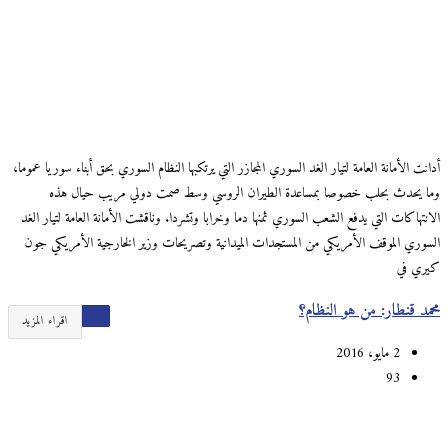
أدانت الأمانة العامة لتيار الغد السوري المجازر التي يرتكبها النظام السوري بحق أبناء سوريا عموما،
وما يحدث بحلب خصوصا بمساعدة الطيران الروسي وسط صمت دولي مريب حيال هذه
الانتهاكات التي يدفع الشعب السوري ثمنها دما وخرابا وتشردا. وناقشت الأمانة العامة لتيار الغد
السوري الموقف الأمريكي من المستجدات الميدانية وتصريحات وزير الخارجية الأمريكي جون
كيري في
محمد قنطار: من هو النظام؟
اقراء المزيد
2 مايو، 2016
93