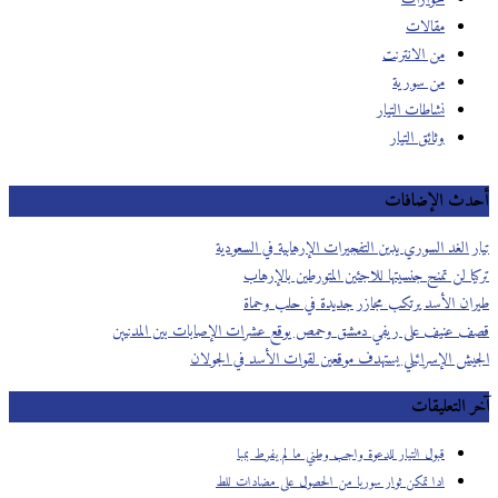
مقالات
من الانترنت
من سورية
نشاطات التيار
وثائق التيار
أحدث الإضافات
تيار الغد السوري يدين التفجيرات الإرهابية في السعودية
تركيا لن تمنح جنسيتها للاجئين المتورطين بالإرهاب
طيران الأسد يرتكب مجازر جديدة في حلب وحماة
قصف عنيف على ريفي دمشق وحمص يوقع عشرات الإصابات بين المدنيين
الجيش الإسرائيلي يستهدف موقعين لقوات الأسد في الجولان
آخر التعليقات
قبول التيار للدعوة واجب وطني ما لم يفرط بمبا
ادا تمكن ثوار سوريا من الحصول على مضادات للط