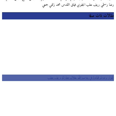
 رستمي ريف حلب الجنوبي فيلق القدس محمد زلفي جمعي
لات ذات صلة
وار يردون قياديا في حزب الله خلال معارك بريف حلب