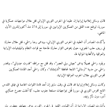
ت وسائل إعلامية إيرانية إن عقيدا في الحرس الثوري الإيراني قتل خلال مواجهات عسكرية في
سوريا، ليرتفع عدد القتلى من العسكريين الإيرانيين في سوريا إلى 274 منذ أكتوبر/تشرين الأول
ضي.
دت المصادر أن العقيد في الحرس الثوري الإيراني، ويدعى رضا رستمي، قتل خلال معارك
ريف حلب الجنوبي، حيث يخوض الثوار معارك طاحنة مع قوات النظام والميليشيات الإيرانية
راقية والأفغانية الموالية لها.
ود رستمي فصيلًا يدعى “جيش ولي العصر”، وقد قتل مع مرافقه “قدرت عبدياني”، وينحدر
مي من مدينة “لرستاني” التابعة لمحافظة “أنذيمشك”، وكان رستمي أحد القادة العسكريين
رس الثوري خلال الحرب العراقية الإيرانية.
نت وسائل إعلام إيرانية قد قالت في وقت سابق إن أحد قادة القوات الخاصة في فيلق القدس
ابع للحرس الثوري في سوريا قُتل بمواجهات مسلحة جنوب حلب، كما أعلنت مصرع عسكري
، دون ذكر رتبته.
ارت المصادر الإيرانية إلى أن القيادي القتيل في الحرس الثوري يدعى جهانغير جعفري نيا،