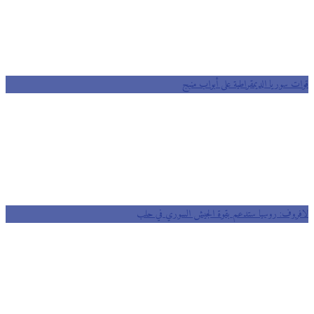
ت سوريا الديمقراطية على أبواب منبج
روف: روسيا ستدعم بقوة الجيش السوري في حلب