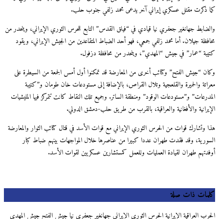
 ذكرت مقتل عسكري إيراني آخر يدعى محمد زلفي جنوب حلب.
ضابط جهانغير جعفري نيا قيادي في “فيلق القدس” التابع للحرس الثوري الإيراني، وينحدر من
فظة جيلان. أما محمد زلفي جمعي، فهو أحد الضباط المتقاعدين من الجيش الإيراني، ويقود
بة “عمار” في جيش “المهدي”، وينحدر من محافظة دزفول.
ن “جيش الفتح” وكتائب أخرى من المعارضة قد تمكنوا أول أمس الجمعة من السيطرة على
اتة والحميرة والقلعجية وتلال القراص، بالإضافة إلى مستودعات خان طومان و”كتيبة
درعات” و”مستودعات الوقود” ومنطقة الساتر. وجميع تلك النقاط كانت تتمركز فيها المليشيات
يرانية والأفغانية والعراقية، بالقرب من طريق حلب-دمشق الدولي.
 وتشارك قوات من الحرس الثوري الإيراني مع قوات الأسد في قتال كتائب الثوار والمعارضة
ورية، وقد فقدت طهران عددا كبيرا من عناصرها خلال المواجهات بينهم ضباط كبار
دتهم طهران لقيادة العمليات وللعمل كمستشارين عسكريين لقوات الأسد.
مات ذات صلة
رب العراقية الإيرانية الحرس الثوري الإيراني جهانغير جعفري نيا جيش الفتح جيش المهدي