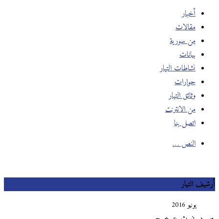
أخبار
مقالات
من سورية
بيانات
نشاطات التيار
حوارات
وثائق التيار
من الانترنت
اتصل بنا
النص …
يف التيار
يونيو 2016
د
ن
ث
ع
خ
ج