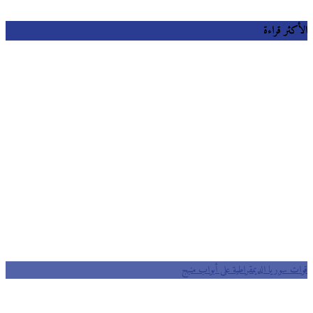
كثر قراءة
ت سوريا الديمقراطية على أبواب منبج