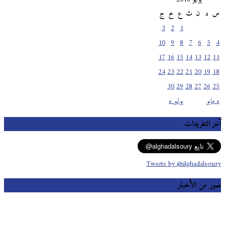
س
د
ن
ث
ع
خ
ج
3
2
1
10
9
8
7
6
5
4
17
16
15
14
13
12
11
24
23
22
21
20
19
18
30
29
28
27
26
25
« مايو
يوليو »
آخر التغريدات
Tweets by @alghadalsoury
صور من الأخبار