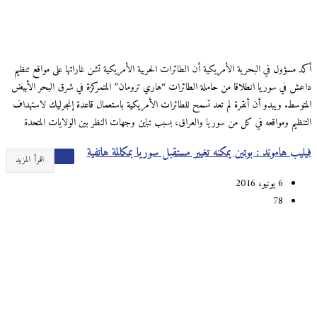
أكد مسؤول في البحرية الأمريكية أن الطائرات الحربية الأمريكية تشن غاراتها على مواقع تنظيم
داعش في سوريا انطلاقا من حاملة الطائرات “هاري ترومان” المتمركزة في شرق البحر الأبيض
المتوسط. ويبدو أن أنقرة لم تعد تسمح للطائرات الأمريكية باستعمال قاعدة إنجرليك لاستهداف
التنظيم ومواقعه في كل من سوريا والعراق، بسبب تباين وجهات النظر بين الولايات المتحدة
فيليب هاموند : بوتين يمكنه تغيير مستقبل سوريا بمكالمة هاتفية
اقرأ المزيد
6 يونيو، 2016
78