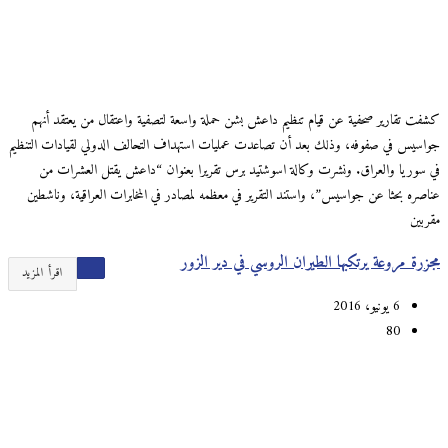
كشفت تقارير صحفية عن قيام تنظيم داعش بشن حملة واسعة لتصفية واعتقال من يعتقد أنهم
جواسيس في صفوفه، وذلك بعد أن تصاعدت عمليات استهداف التحالف الدولي لقيادات التنظيم
في سوريا والعراق. ونشرت وكالة اسوشتيد برس تقريرا بعنوان “داعش يقتل العشرات من
عناصره بحثا عن جواسيس”، واستند التقرير في معظمه لمصادر في المخابرات العراقية، وناشطين
مقربين
مجزرة مروعة يرتكبها الطيران الروسي في دير الزور
اقرأ المزيد
6 يونيو، 2016
80