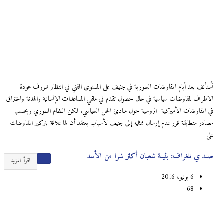
تُستأنف بعد أيام المفاوضات السورية في جنيف على المستوى الفني في انتظار ظروف عودة
الاطراف لمفاوضات سياسية في حال حصول تقدم في ملفي المساعدات الإنسانية والهدنة واختراق
في المفاوضات الأميركية- الروسية حول مبادئ الحل السياسي. لكن النظام السوري وبحسب
مصادر متطابقة قرر عدم إرسال ممثليه إلى جنيف لأسباب يعتقد أن لها علاقة بتركيز المفاوضات
على
صنداي تلغراف: بثينة شعبان أكثر شرا من الأسد
اقرأ المزيد
6 يونيو، 2016
68