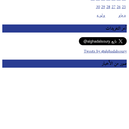
30
29
28
27
26
25
« مايو
يوليو »
آخر التغريدات
Tweets by @alghadalsoury
صور من الأخبار