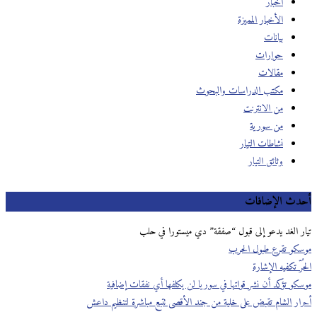
أخبار
الأخبار المميزة
بيانات
حوارات
مقالات
مكتب الدراسات والبحوث
من الانترنت
من سورية
نشاطات التيار
وثائق التيار
أحدث الإضافات
تيار الغد يدعو إلى قبول “صفقة” دي ميستورا في حلب
موسكو تقرع طبول الحرب
الحُرّ تكفيه الإشارة
موسكو تؤكد أن نشر قواتها في سوريا لن يكلفها أي نفقات إضافية
أحرار الشام تقبض على خلية من جند الأقصى تتبع مباشرة لتنظيم داعش