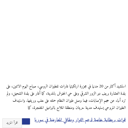
استشهد أكثر من 20 مدنيا في مجزرة ارتكبتها غارات للطيران الروسي، صباح اليوم الاثنين، على
بلدة العشارة بريف دير الزور الشرقي وعلى حي الحنوش بالمدينة، كما أغار على بلدة الشحيل، ولم
ترد أنباء عن حجم الإصابات، فيما وصل طيران النظام حملته على حلب وريفها. واستهدف
الطيران المروحي يستهدف مدينة حريتان ومنطقة الملاح بالبراميل المتفجرة، كما
قوات بريطانية خاصة لدعم الثوار ومقاتلي المعارضة في سوريا
اقرأ المزيد