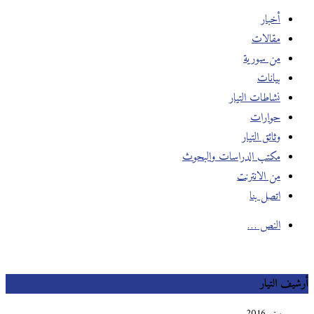
أخبار
مقالات
من سورية
بيانات
نشاطات التيار
حوارات
وثائق التيار
مكتب الدراسات والبحوث
من الانترنت
اتصل بنا
النص …
أرشيف التيار
يونيو 2016