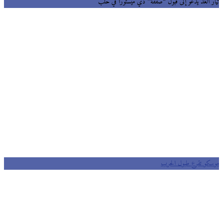
تيار الغد يدعو إلى قبول “صفقة” دي ميستورا في حلب
موسكو تقرع طبول الحرب