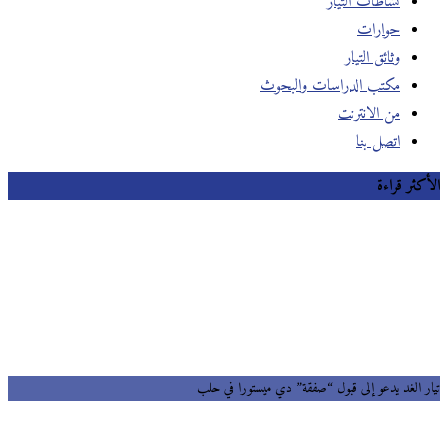
نشاطات التيار
حوارات
وثائق التيار
مكتب الدراسات والبحوث
من الانترنت
اتصل بنا
الأكثر قراءة
تيار الغد يدعو إلى قبول “صفقة” دي ميستورا في حلب