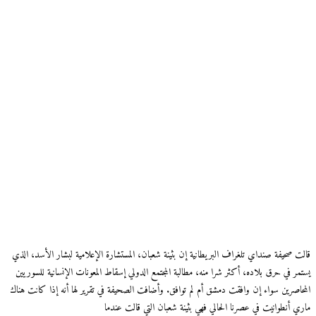
قالت صحيفة صنداي تلغراف البريطانية إن بثينة شعبان، المستشارة الإعلامية لبشار الأسد، الذي
يستمر في حرق بلاده، أكثر شرا منه، مطالبة المجتمع الدولي إسقاط المعونات الإنسانية للسوريين
المحاصرين سواء إن وافقت دمشق أم لم توافق. وأضافت الصحيفة في تقرير لها أنه إذا كانت هناك
ماري أنطوانيت في عصرنا الحالي فهي بثينة شعبان التي قالت عندما