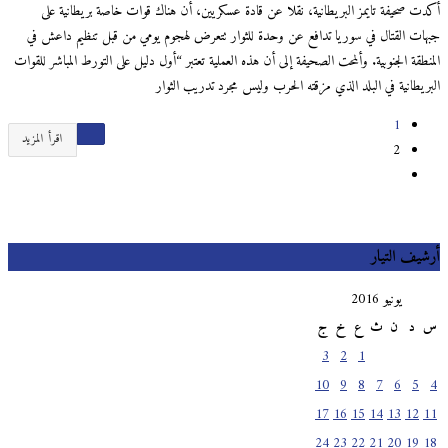
أكدت صحيفة تايمز البريطانية، نقلا عن قادة عسكريين، أن هناك قوات خاصة بريطانية على
جبهات القتال في سوريا تدافع عن وحدة للثوار تتعرض لهجوم يومي من قبل تنظيم داعش في
المنطقة الجنوبية. وألمحت الصحيفة إلى أن هذه العملية تعتبر “أول دليل على التورط المباشر للقوات
البريطانية في البلد الذي مزقته الحرب وليس مجرد تدريب الثوار
1
اقرأ المزيد
2
أرشيف التيار
يونيو 2016
س
د
ن
ث
ع
خ
ج
3
2
1
10
9
8
7
6
5
4
17
16
15
14
13
12
11
24
23
22
21
20
19
18