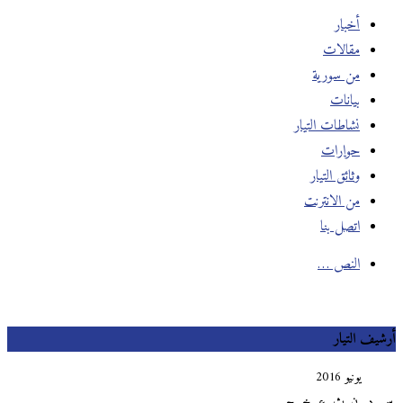
أخبار
مقالات
من سورية
بيانات
نشاطات التيار
حوارات
وثائق التيار
من الانترنت
اتصل بنا
النص …
يف التيار
يونيو 2016
د
ن
ث
ع
خ
ج