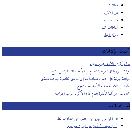
مقالات
من الانترنت
من سورية
نشاطات التيار
وثائق التيار
دث الإضافات
ر آقبيق: الأسد مجرم حرب
ت سوريا الديمقراطية تتقدم في الأحياء الشمالية من منبج
فقة جزئية على إدخال مساعدات إلى مناطق محاصرة جنوب دمشق
نطن تعتبر خطاب الأسد غير مشجع
نات أمريكية لأنقرة بعدم بقاء الأكراد غرب الفرات
 التعليقات
ادا تمكن ثوار سوريا من الحصول على مضادات للط
[…] جهته أكد أمين سر التيار “عمار قربي