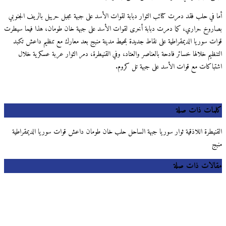
 في حلب فقد دمرت كتائب الثوار دبابة لقوات الأسد على جبهة مجبل حريبل بالريف الجنوبي
روخ حراري، كما دمرت دبابة أخرى لقوات الأسد على جبهة خان طومان، هذا فيما سيطرت
ت سوريا الديمقراطية على نقاط جديدة بمحيط مدينة منبج بعد معارك مع تنظيم داعش تكبد
نظيم خلالها خسائر فادحة بالعناصر والعتاد، وفي القنيطرة، دمر الثوار عربة عسكرية خلال
باكات مع قوات الأسد على جبهة تل كروم.
مات ذات صلة
نيطرة اللاذقية ثوار سوريا جبهة الساحل حلب خان طومان داعش قوات سوريا الديمقراطية
ج
لات ذات صلة