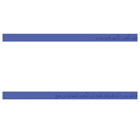
ر آقبيق: الأسد مجرم حرب
ت سوريا الديمقراطية تتقدم في الأحياء الشمالية من منبج