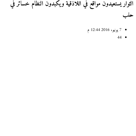
ثوار يستعيدون مواقع في اللاذقية ويكبدون النظام خسائر في
ب
7 يونيو، 2016 12:44 م
44