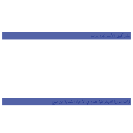
ر آقبيق: الأسد مجرم حرب
ت سوريا الديمقراطية تتقدم في الأحياء الشمالية من منبج