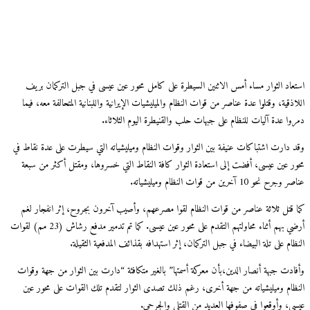
عاد الثوار مساء أمس الاثنين السيطرة على كامل محور عين عيسى في جبل التركمان بريف
ذقية، وقتلوا عدة عناصر من قوات النظام والميليشيات الإيرانية واللبنانية المتحالفة معه، فيما
وا عدة آليات للنظام على جبهات حلب والقنيطرة اليوم الثلاثاء.
 دارت اشتباكات عنيفة بين الثوار وقوات النظام وميليشياته التي سيطرت على عدة نقاط في
ر عين عيسى، أفضت إلى استعادة الثوار كافة النقاط التي خسروها، ومقتل أكثر من سبعة
ح نحو 10 آخرين من قوات النظام وميليشياته.
 قتل ثلاثة عناصر من قوات النظام لقوا مصرعهم، وأصيب آخرون بجروح، إثر انفجار لغم
أرضي بهم أثناء محاولتهم التقدم على محور عين عيسى. كما تم تدمير مدفع رشاش (23 مم) لقوات
ام على تلة البيضاء في جبل التركمان، إثر استهدافه بقذائف المدفعية الثقيلة.
ادت جبهة أنصار الدين،بأن معركة أسمتها” بالغير متكافئة “دارت بين الثوار من جهة وقوات
ظام وميليشياته من جهة أخرى، رغم ذلك تصدى الثوار لتقدم تلك القوات على محور عين
ى، وأوقعوا في صفوفها العديد من القتلى والجرحى.