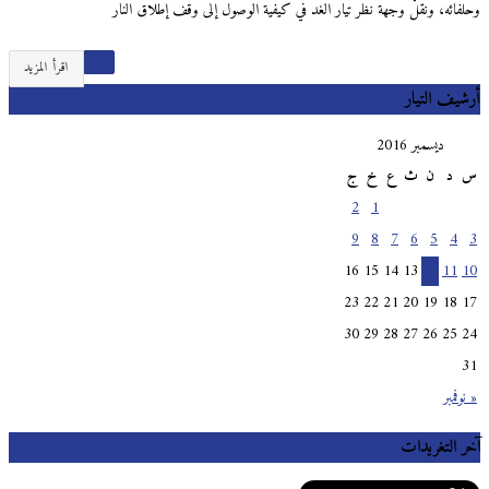
وحلفائه، ونقلْ وجهة نظر تيار الغد في كيفية الوصول إلى وقف إطلاق النار
اقرأ المزيد
أرشيف التيار
ديسمبر 2016
س
د
ن
ث
ع
خ
ج
2
1
9
8
7
6
5
4
3
16
15
14
13
12
11
10
23
22
21
20
19
18
17
30
29
28
27
26
25
24
31
« نوفمبر
آخر التغريدات