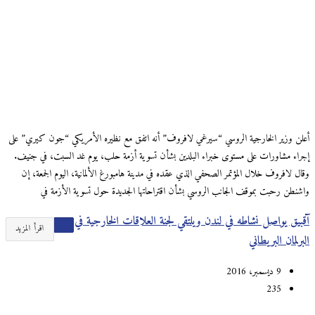
أعلن وزير الخارجية الروسي “سيرغي لافروف” أنه اتفق مع نظيره الأمريكي “جون كيري” على
إجراء مشاورات على مستوى خبراء البلدين بشأن تسوية أزمة حلب، يوم غد السبت، في جنيف.
وقال لافروف خلال المؤتمر الصحفي الذي عقده في مدينة هامبورغ الألمانية، اليوم الجمعة، إن
واشنطن رحبت بموقف الجانب الروسي بشأن اقتراحاتها الجديدة حول تسوية الأزمة في
آقبيق يواصل نشاطه في لندن ويلتقي لجنة العلاقات الخارجية في
اقرأ المزيد
البرلمان البريطاني
9 ديسمبر، 2016
235