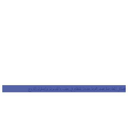
فصائل المعارضة تصد هجوما جديدا للنظام في حلب والمدنيون يواصلون النزوح