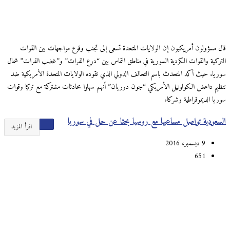
قال مسؤولون أمريكيون إن الولايات المتحدة تسعى إلى تجنب وقوع مواجهات بين القوات
التركية والقوات الكردية السورية في مناطق التماس بين “درع الفرات” و”غضب الفرات” شمال
سوريا. حيث أكد المتحدث باسم التحالف الدولي الذي تقوده الولايات المتحدة الأمريكية ضد
تنظيم داعش الكولونيل الأمريكي “جون دوريان” أنهم سهلوا محادثات مشتركة مع تركيا وقوات
سوريا الديموقراطية وشركاء
السعودية تواصل مساعيها مع روسيا بحثا عن حل في سوريا
اقرأ المزيد
9 ديسمبر، 2016
651