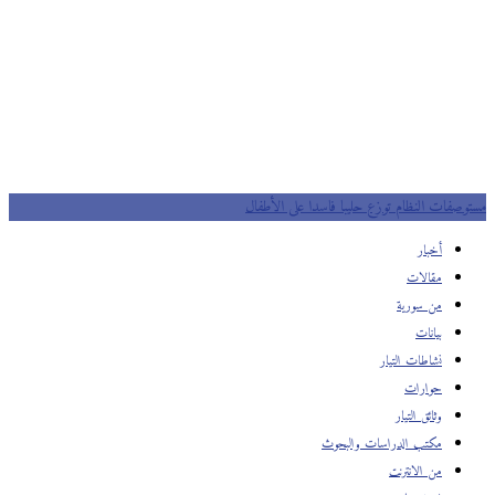
مستوصفات النظام توزع حليبا فاسدا على الأطفال
أخبار
مقالات
من سورية
بيانات
نشاطات التيار
حوارات
وثائق التيار
مكتب الدراسات والبحوث
من الانترنت