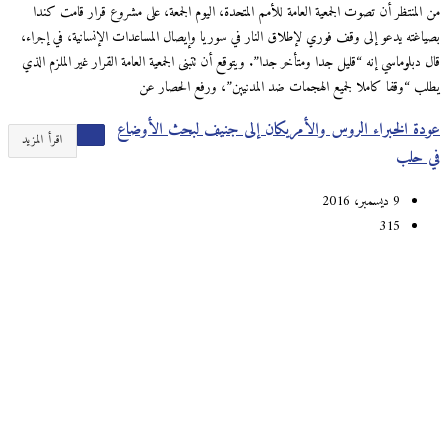
من المنتظر أن تصوت الجمعية العامة للأمم المتحدة، اليوم الجمعة، على مشروع قرار قامت كندا
بصياغته يدعو إلى وقف فوري لإطلاق النار في سوريا وإيصال المساعدات الإنسانية، في إجراء،
قال دبلوماسي إنه “قليل جدا ومتأخر جدا”. ويتوقع أن تتبنى الجمعية العامة القرار غير الملزم الذي
يطلب “وقفا كاملا لجميع الهجمات ضد المدنيين”، ورفع الحصار عن
عودة الخبراء الروس والأمريكان إلى جنيف لبحث الأوضاع
اقرأ المزيد
في حلب
9 ديسمبر، 2016
315