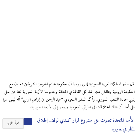
قال سفير المملكة العربية السعودية لدى روسيا أن حكومة خادم الحرمين الشريفين تتعاون مع
الحكومة الروسية وتناقش معها المشاكل القائمة في المنطقة وخصوصا الأزمة السورية بحثا عن حل
ينهي معاناة الشعب السوري. وأكد السفير السعودي “عبد الرحمن بن إبراهيم الرسي” أنه ليس سرا
على أحد أن هناك اختلافات في نظرتي السعودية وروسيا إلى الأزمة السورية،
الأمم المتحدة تصوت على مشروع قرار كندي لوقف إطلاق
اقرأ المزيد
النار في سوريا