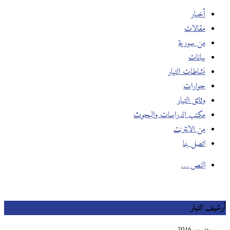
أخبار
مقالات
من سورية
بيانات
نشاطات التيار
حوارات
وثائق التيار
مكتب الدراسات والبحوث
من الانترنت
اتصل بنا
النص …
أرشيف التيار
ديسمبر 2016