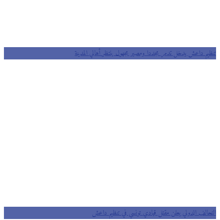
تنظيم داعش يدخل تدمر مجددا ومصير مجهول ينتظر أهالي المدينة
التحالف الدولي يعلن مقتل قيادي تونسي في تنظيم داعش