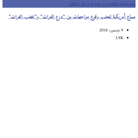
مستوصفات النظام توزع حليبا فاسدا على الأطفال
مساع أمريكية لتجنب وقوع مواجهات بين “درع الفرات” و”غضب الفرات”
9 ديسمبر، 2016
3.9K