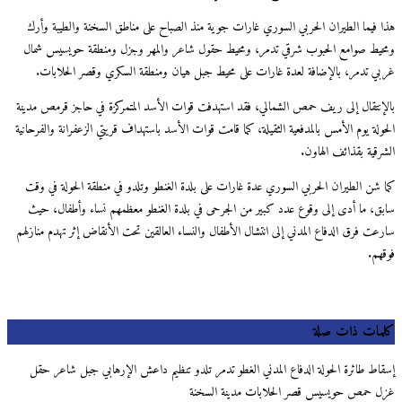
هذا فيما الطيران الحربي السوري غارات جوية منذ الصباح على مناطق السخنة والطيبة وأرك
ومحيط صوامع الحبوب شرقي تدمر، ومحيط حقول شاعر والمهر وجزل ومنطقة حويسيس شمال
غربي تدمر، بالإضافة لعدة غارات على محيط جبل هيان ومنطقة السكري وقصر الحلابات.
بالإنتقال إلى ريف حمص الشمالي، فقد استهدفت قوات الأسد المتمركزة في حاجز قرمص مدينة
الحولة يوم الأمس بالمدفعية الثقيلة، كما قامت قوات الأسد باستهداف قريتي الزعفرانة والفرحانية
الشرقية بقذائف الهاون.
كما شن الطيران الحربي السوري عدة غارات على بلدة الغنطو وتلدو في منطقة الحولة في وقت
سابق، ما أدى إلى وقوع عدد كبير من الجرحى في بلدة الغنطو معظمهم نساء وأطفال، حيث
سارعت فرق الدفاع المدني إلى انتشال الأطفال والنساء العالقين تحت الأنقاض إثر تهدم منازلهم
فوقهم.
كلمات ذات صلة
إسقاط طائرة الحولة الدفاع المدني الغطو تدمر تلدو تنظيم داعش الإرهابي جبل شاعر حقل
غزل حمص حويسيس قصر الحلابات مدينة السخنة