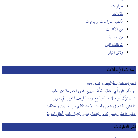
حوارات
مقالات
مكتب الدراسات والبحوث
من الانترنت
من سورية
نشاطات التيار
وثائق التيار
أحدث الإضافات
الضرب تحت الحزام.. إيران وروسيا
موسكو تنفي أي اتفاق بشأن خروج مقاتلي المعارضة من حلب
لندن تؤكد مواصلة مساعيها مع روسيا لوقف الحرب في سوريا
داعش يتقدم في تدمر وقوات الأسد تنتقم من المدنيين والمعتقلين
تنظيم داعش يدخل تدمر مجددا ومصير مجهول ينتظر أهالي المدينة
آخر التعليقات