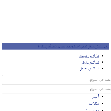
تنظيم داعش يدخل تدمر مجددا ومصير مجهول ينتظر أهالي المدينة
شارك على فسيبوك
شارك على تويتر
شارك على جوجل
أخبار
مقالات
من سورية