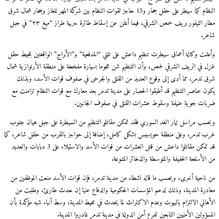
النظام كما سيطر على حقل جحار و15 حاجز لقوات النظام بين شركة المهر للغاز وجحار شمال شرق
مطار التيفور بريف حمص الشرقي، فيما أعلن عن إسقاط طائرة حربية طراز “ميغ ٢٣” في جبل
شاعر.
وأعلنت وكالة أعماق سيطرت تنظيم داعش على تلتي “المدفعية” و”الأبراج” الواقعتين بمحيط حقل
غزل في الريف الشرقي لحمص، وأن التنظيم شن هجوما بسيارة مفخخة على منطقة الأرتوازية شمال
شرق تدمر، مما أدى إلى وقوع العديد من القتلى والجرحى في صفوف قوات الأسد، وبذلك
يكون عناصر التنظيم قد أطبقوا الحصار على مدينة تدمر بعد معارك مع قوات النظام تزامنت مع
ضربات جوية عنيفة وسقوط عشرات القتلى في صفوف الجانبين.
وبحسب مراسل تيار الغد السوري فقد تمكن مقاتلو التنظيم من السيطرة على جبل هيان جنوب
غرب تدمر، وعلى منطقة حويسيس بشكل كامل، إضافة إلى حواجز بالقرب من حقل شاعر، كما
قد تمكن مقاتلوا داعش من قتل العشرات من قوات الأسد والاستيلاء على 3 دبابات والعديد
من الأسلحة الخفيفة والمتوسطة والذخائر المتنوعة.
من ناحية أخرى، وبحسب ما قاله نشطاء من مدينة تدمر، فإن قوات الأسد منعت الموظفين من
مغادرة المدينة، وذلك لدعم المؤسسات الحكومية والدفاع عنها إن حدث طارئ، وطلبت من
الأهالي الالتزام بالبيوت وعدم الاكتراث لما يحدث في محيط المدينة، وسط أنباء شبه مؤكدة بأن
المسؤولين الأمنيين التابعين لفرع أمن الدولة في مدينة تدمر غادروا المدينة.