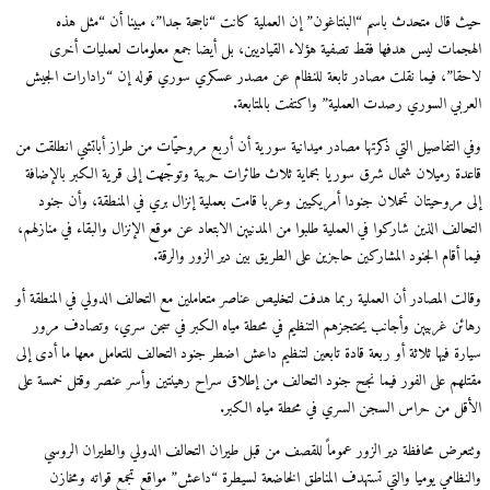
حيث قال متحدث باسم “البنتاغون” إن العملية كانت “ناجحة جدا”، مبينا أن “مثل هذه
الهجمات ليس هدفها فقط تصفية هؤلاء القياديين، بل أيضا جمع معلومات لعمليات أخرى
لاحقا”، فيما نقلت مصادر تابعة للنظام عن مصدر عسكري سوري قوله إن “رادارات الجيش
العربي السوري رصدت العملية” واكتفت بالمتابعة.
وفي التفاصيل التي ذكرتها مصادر ميدانية سورية أن أربع مروحيّات من طراز أباتشي انطلقت من
قاعدة رميلان شمال شرق سوريا بحماية ثلاث طائرات حربية وتوجّهت إلى قرية الكبر بالإضافة
إلى مروحيتان تحملان جنودا أمريكيين وعربا قامت بعملية إنزال بري في المنطقة، وأن جنود
التحالف الذين شاركوا في العملية طلبوا من المدنيين الابتعاد عن موقع الإنزال والبقاء في منازلهم،
فيما أقام الجنود المشاركين حاجزين على الطريق بين دير الزور والرقة.
وقالت المصادر أن العملية ربما هدفت لتخليص عناصر متعاملين مع التحالف الدولي في المنطقة أو
رهائن غربيين وأجانب يحتجزهم التنظيم في محطة مياه الكبر في سجن سري، وتصادف مرور
سيارة فيها ثلاثة أو ربعة قادة تابعين لتنظيم داعش اضطر جنود التحالف للتعامل معها ما أدى إلى
مقتلهم على الفور فيما نجح جنود التحالف من إطلاق سراح رهينتين وأسر عنصر وقتل خمسة على
الأقل من حراس السجن السري في محطة مياه الكبر.
وتتعرض محافظة دير الزور عموماً للقصف من قبل طيران التحالف الدولي والطيران الروسي
والنظامي يوميا والتي تستهدف المناطق الخاضعة لسيطرة “داعش” مواقع تجمع قواته ومخازن