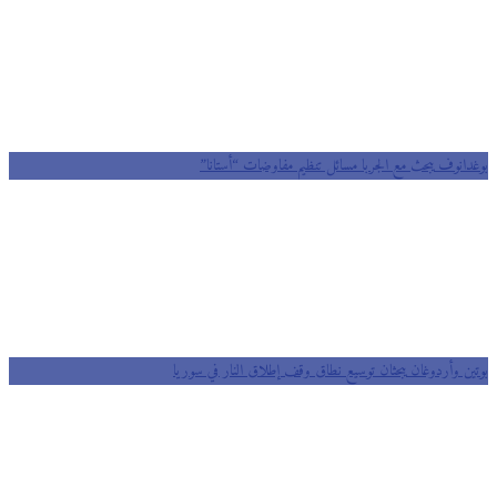
بوغدانوف يبحث مع الجربا مسائل تنظيم مفاوضات “أستانا”
بوتين وأردوغان يبحثان توسيع نطاق وقف إطلاق النار في سوريا