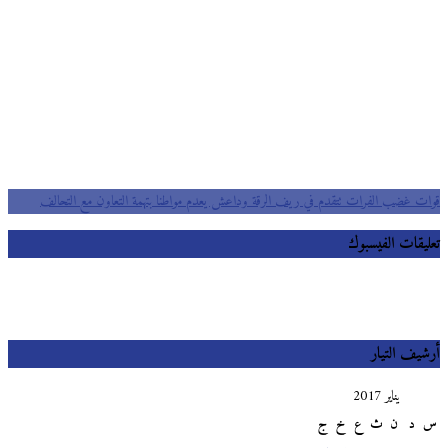
قوات غضب الفرات تتقدم في ريف الرقة وداعش يعدم مواطنا بتهمة التعاون مع التحالف
تعليقات الفيسبوك
أرشيف التيار
يناير 2017
س
د
ن
ث
ع
خ
ج