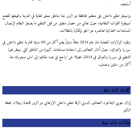
أسلحته.
ويسيطر تنظيم داعش على معظم محافظة دير الزور عدا مناطق صغير للغاية في المدينة ومحيطها تخضع
لسيطرة القوات النظامية، حيث تعاني من حصار مطبق من قبل التنظيم ما يضطر النظام لإيصال
المساعدات الغذائية لعناصره عبر الجو بإلقائها بالمظلات.
وتقود الولايات المتحدة منذ عام 2014 حلفاً دولياً يضم أكثر من 60 دولة لمحاربة تنظيم داعش في
سوريا والعراق، حيث أشار التحالف إلى استعادة مساحات كبيرة من المناطق التي سيطر عليها
التنظيم في سوريا والعراق في 2014، فضلا عن تراجع في عدد مقاتليه إلى ادنى مستوياته منذ
أكثر من سنتين ونصف.
كلمات ذات صلة
إنزال جوي البنتاغون التحالف الدولي الرقة تنظيم داعش الإرهابي دير الزور قاعدة رميلان محطة
الكبر
مقالات ذات صلة