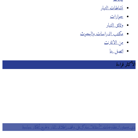
نشاطات التيار
حوارات
وثائق التيار
مكتب الدراسات والبحوث
من الانترنت
اتصل بنا
الأكثر قراءة
دي ميستورا: مفاوضات “أستانة” ستركز على وقف إطلاق النار وطرح أفكار سياسية