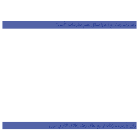
بوغدانوف يبحث مع الجربا مسائل تنظيم مفاوضات “أستانا”
بوتين وأردوغان يبحثان توسيع نطاق وقف إطلاق النار في سوريا