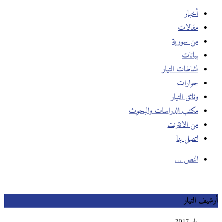
أخبار
مقالات
من سورية
بيانات
نشاطات التيار
حوارات
وثائق التيار
مكتب الدراسات والبحوث
من الانترنت
اتصل بنا
النص …
أرشيف التيار
يناير 2017