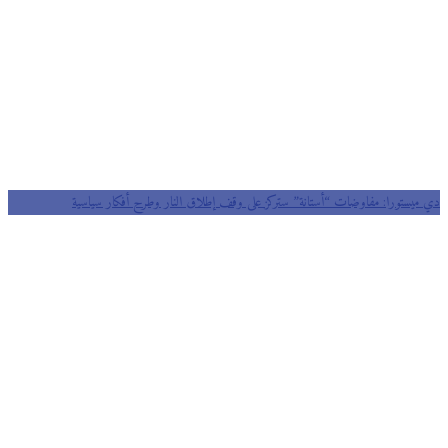
دي ميستورا: مفاوضات “أستانة” ستركز على وقف إطلاق النار وطرح أفكار سياسية