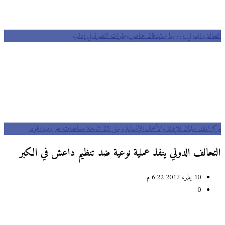
التحالف الدولي وروسيا يستهدفان عناصر ومقرات النصرة في إدلب
مركز الملك سلمان للإغاثة والأعمال الإنسانية يرسل 25 شاحنة مساعدات عبر باب الهوى
التحالف الدولي ينفذ عملية نوعية ضد تنظيم داعش في الكبر
10 يناير، 2017 6:22 م
0