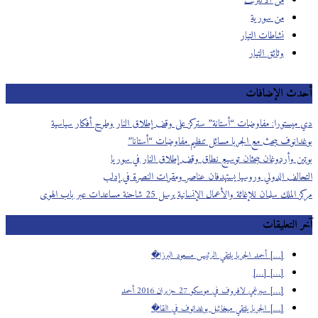
من الانترنت
من سورية
نشاطات التيار
وثائق التيار
أحدث الإضافات
دي ميستورا: مفاوضات “أستانة” ستركز على وقف إطلاق النار وطرح أفكار سياسية
بوغدانوف يبحث مع الجربا مسائل تنظيم مفاوضات “أستانا”
بوتين وأردوغان يبحثان توسيع نطاق وقف إطلاق النار في سوريا
التحالف الدولي وروسيا يستهدفان عناصر ومقرات النصرة في إدلب
مركز الملك سلمان للإغاثة والأعمال الإنسانية يرسل 25 شاحنة مساعدات عبر باب الهوى
آخر التعليقات
[…] أحمد الجربا يلتقي الرئيس مسعود البرزا�
[…] […]
[…] سيرغي لافروف في موسكو 27 حزيران 2016 أحمد
[…] الجربا يلتقي ميخائيل بوغدانوف في القا�