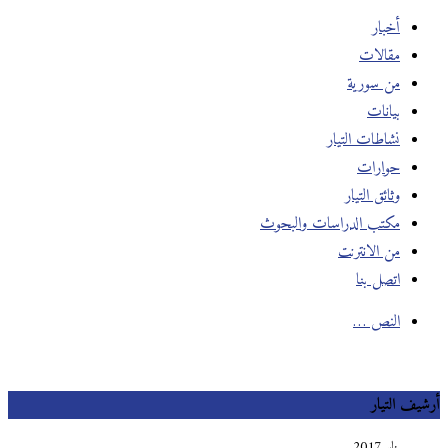
أخبار
مقالات
من سورية
بيانات
نشاطات التيار
حوارات
وثائق التيار
مكتب الدراسات والبحوث
من الانترنت
اتصل بنا
النص …
أرشيف التيار
يناير 2017