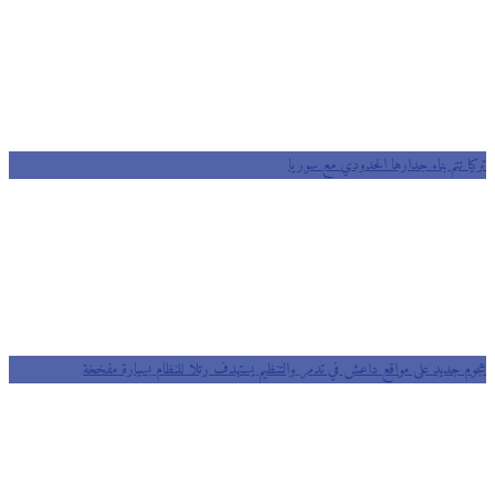
تركيا تتم بناء جدارها الحدودي مع سوريا
هجوم جديد على مواقع داعش في تدمر والتنظيم يستهدف رتلا للنظام بسيارة مفخخة