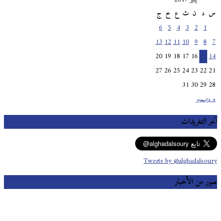
س
د
ن
ث
ع
خ
ج
6
5
4
3
2
1
13
12
11
10
9
8
7
20
19
18
17
16
15
14
27
26
25
24
23
22
21
31
30
29
28
« ديسمبر
آخر التغريدات
Tweets by @alghadalsoury
صور من الأخبار