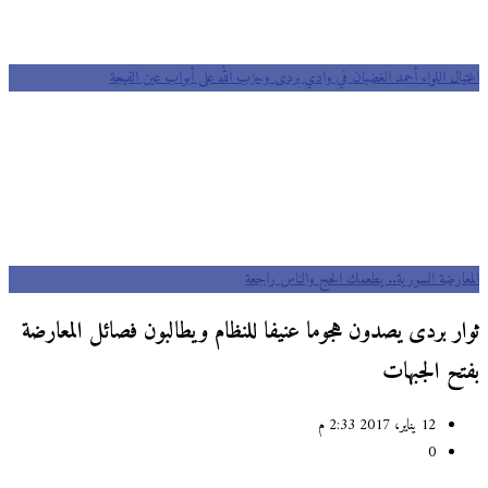
اغتيال اللواء أحمد الغضبان في وادي بردى وحزب الله على أبواب عين الفيجة
المعارضة السورية.. يطعمك الحج والناس راجعة
ثوار بردى يصدون هجوما عنيفا للنظام ويطالبون فصائل المعارضة
بفتح الجبهات
12 يناير، 2017 2:33 م
0