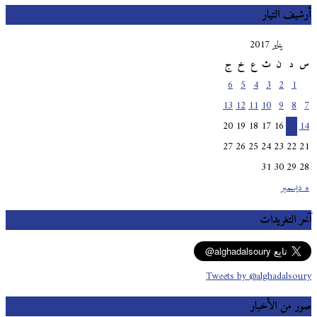
أرشيف التيار
يناير 2017
س
د
ن
ث
ع
خ
ج
6
5
4
3
2
1
13
12
11
10
9
8
7
20
19
18
17
16
15
14
27
26
25
24
23
22
21
31
30
29
28
« ديسمبر
آخر التغريدات
Tweets by @alghadalsoury
صور من الأخبار