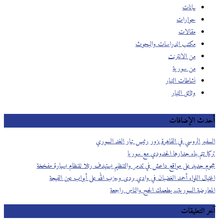
بيانات
حوارات
مقالات
مكتب الدراسات والبحوث
من الانترنت
من سورية
نشاطات التيار
وثائق التيار
أحدث الإضافات
السفير الروسي في القاهرة يزور رئيس تيار الغد السوري
تركيا تتم بناء جدارها الحدودي مع سوريا
هجوم جديد على مواقع داعش في تدمر والتنظيم يستهدف رتلا للنظام بسيارة مفخخة
اغتيال اللواء أحمد الغضبان في وادي بردى وحزب الله على أبواب عين الفيجة
المعارضة السورية.. يطعمك الحج والناس راجعة
آخر التعليقات