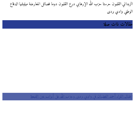
الزبداني القلمون حرستا حزب الله الإرهابي درع القلمون دوما فصائل المعارضة ميليشيا الدفاع
الوطني وادي بردى
مقالات ذات صلة
اغتيال اللواء أحمد الغضبان في وادي بردى وحزب الله على أبواب عين الفيجة