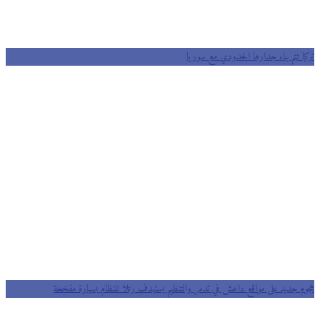
تركيا تتم بناء جدارها الحدودي مع سوريا
هجوم جديد على مواقع داعش في تدمر والتنظيم يستهدف رتلا للنظام بسيارة مفخخة