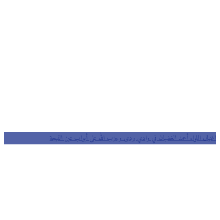
اغتيال اللواء أحمد الغضبان في وادي بردى وحزب الله على أبواب عين الفيجة