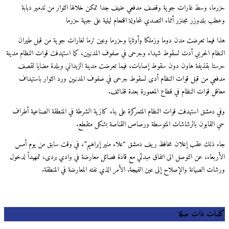
حزرما، وسط غارات جوية وقصف مدفعي عنيف جدا تمكن خلالها الثوار من تدمير دبابة
وعطب بلدوزر مجنزر أثناء التصدي لمحاولة اقتحام ليلية على جبهة حزرما
هذا فيما تعرضت مدن دوما وزملكا وأوتايا وحزرما وعين ترما لغارات جوية من قبل طيران
النظام الحربي أدت لسقوط شهداء وجرحى في صفوف المدنيين، كما استهدفت قوات النظام مدينة
حرستا بقذيفة هاون دون سقوط إصابات، فيما تعرضت مدينة الزبداني وبلدة مضايا لقصف
مدفعي من قبل قوات النظام أدى لسقوط جرحى في صفوف المدنيين ورد الثوار باستهداف
معاقل قوات النظام في قطاع المعمورة بعدة قذائف.
وفي دمشق استهدفت قوات النظام المتمركزة على بناء كازية الشرطة في المنطقة الصناعية أطراف
حي القابون بالرشاشات المتوسطة ورصاص القناصة بشكل متقطع.
جاء ذلك عقب إعلان محافظ ريف دمشق “علاء منير إبراهيم”، في وقت سابق من يوم أمس
الأربعاء، عن التوصل الى اتفاق مبدئي مع قادة فصائل معارضة في وادي بردى، تمهيداً لدخول
ورشات الصيانة والإصلاح إلى عين الفيجة. الأمر الذي نفته المعارضة في المنطقة.
كلمات ذات صلة