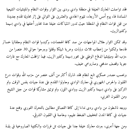
فقد تواصلت المعارك العنيفة في منطقة وادي بردى بين الثوار وقوات النظام والمليشيات الشيعية
المساندة لها، يوم أمس الأربعاء، لليوم الحادي والعشرين على التوالي على إثر محاولة تقدم جديدة
من قبل قوات النظام في المنطقة حيث تدور اشتباكات عنيفة عدة محاور أعنفها في وادي بسيمة
وكفيرالزيت.
وقد تمكن الثوار خلال المواجهات من صد كافة الهجمات، وكبدوا قوات النظام وحلفائها خسائر
فادحة وتمكنوا من إعطاب ثلاث دبابات وعربة شيلكا وقتلوا وجرحوا حوالي 30 عنصرا من
حزب الله وميليشيا الدفاع الوطني على محور بسيمة وكفير الزيت. فيما ترافقت المعارك مع غارات
جوية وقصف مدفعي وصاروخي عنيف.
وبحسب مصدر عسكري تابع لنظام فقد شارك أكثر من ألف عنصر من حزب الله وقوات درع
القلمون والحرس الجمهوري في معارك الوادي وحاولوا التقدم على عدة جبهات بنفس الوقت وتم
التركيز على وادي بسيمة وكفير الزيت ووادي اللوز، وتم توثيق مشاركة قوات من جبل الشيخ
ومن القلمون الغربي.
ووجه ناشطون من وادي بردى نداءا إلى كافة الفصائل مطالبين بالتحرك الفوري وفتح عدة
جبهات في كافة المدن لتخفيف الضغط عليهم، وخاصة في القلمون الشرقي.
ومن جهة أخرى، جرت معارك عنيفة جدا على جبهات تل فرزات والكتيبة الصاروخية في بلدة