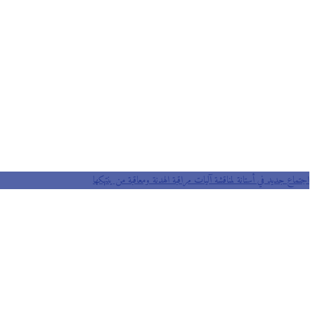
اجتماع جديد في أستانة لمناقشة آليات مراقبة الهدنة ومعاقبة من ينتهكها