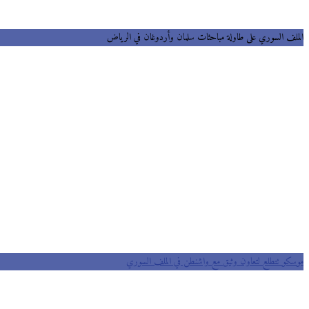
الملف السوري على طاولة مباحثات سلمان وأردوغان في الرياض
موسكو تتطلع لتعاون وثيق مع واشنطن في الملف السوري