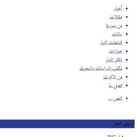
أخبار
مقالات
من سورية
بيانات
نشاطات التيار
حوارات
وثائق التيار
مكتب الدراسات والبحوث
من الانترنت
اتصل بنا
النص …
أرشيف التيار
فبراير 2017