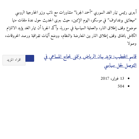
أجرى رئيس تيار الغد السوري “أحمد الجربا” مشاورات مع نائب وزير الخارجية الروسي
“ميخائيل بوغدانوف” في موسكو، اليوم الإثنين، حيث جرى الحديث حول عدة ملفات منها
موضوع وقف إطلاق النار، والعملية السياسية في سوريا. وأكد الجربا أن تيار الغد يؤيد الالتزام
الكامل باتفاق وقف إطلاق النار بين المعارضة والنظام، ووضع آليات للمراقبة ورصد الخروقات،
وصولا
قاسم الخطيب: نؤيد بيان الرياض ونتمنى نجاح المساعي في
اقراء المزيد
التوصل لحل سياسي
13 فبراير، 2017
504