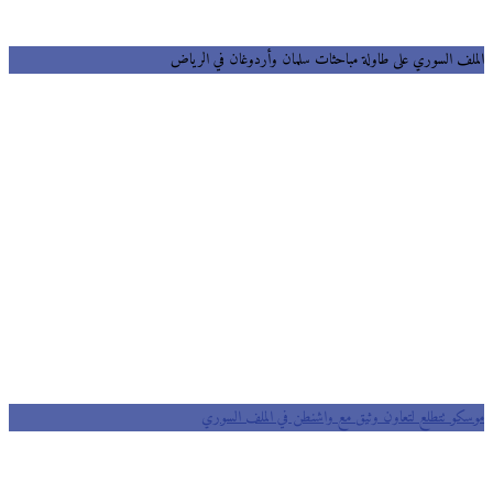
الملف السوري على طاولة مباحثات سلمان وأردوغان في الرياض
موسكو تتطلع لتعاون وثيق مع واشنطن في الملف السوري