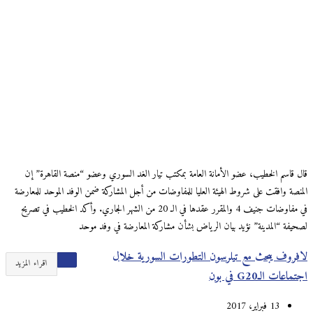
قال قاسم الخطيب، عضو الأمانة العامة بمكتب تيار الغد السوري وعضو “منصة القاهرة” إن
المنصة وافقت على شروط الهيئة العليا للمفاوضات من أجل المشاركة ضمن الوفد الموحد للمعارضة
في مفاوضات جنيف 4 والمقرر عقدها في الـ 20 من الشهر الجاري. وأكد الخطيب في تصريح
لصحيفة “المدينة” نؤيد بيان الرياض بشأن مشاركة المعارضة في وفد موحد
لافروف يبحث مع تيلرسون التطورات السورية خلال
اقراء المزيد
اجتماعات الـG20 في بون
13 فبراير، 2017