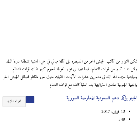
تمكن الثوار من كتائب الجيش الحر من السيطرة على كتلة مباني في حي المنشية بمنطقة درعا البلد
وقتل عدد كبير من قوات النظام، فيما تصدى ثوار الغوطة لهجوم كبير نفذته قوات النظام
وميليشيا حزب الله اللبناني مدمرين عشرات الآليات الثقيلة. حيث حرر مقاتلو فصائل الجيش الحر
والجبهة الجنوبية مناطق استراتيجية بعد اشتباكات مع قوات النظام
الجبير يؤكد دعم السعودية للمعارضة السورية
اقراء المزيد
13 فبراير، 2017
348