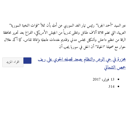
عبر السيد “أحمد الجربا” رئيس تيار الغد السوري عن أمله بأن تملأ “قوات النخبة السورية”
العربية، التي تضم ثلاثة آلاف مقاتل وتتلقى تدريباً من الجيش الأمريكي، الفراغ بعد تحرير محافظة
الرقة من تنظيم داعش وتشكيل مجلس مدني وتقديم خدمات عاجلة وإغاثة للناس. كما أكد خلال
حوار مع صحيفة “الحياة” أن الحل في سوريا يجب أن
مجزرة في حي الوعر والنظام يصعد قصفه الجوي على ريف
اقراء المزيد
حمص الشمالي
13 فبراير، 2017
314