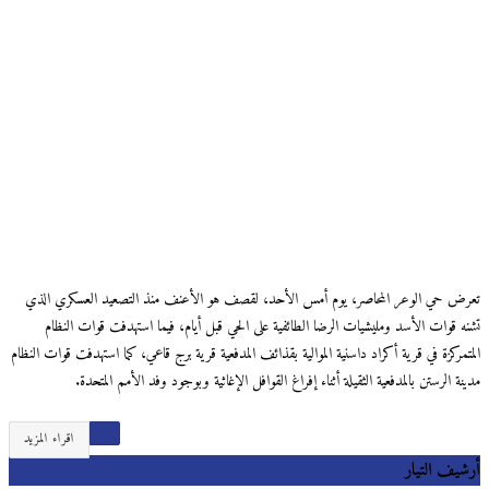
تعرض حي الوعر المحاصر، يوم أمس الأحد، لقصف هو الأعنف منذ التصعيد العسكري الذي
تشنه قوات الأسد ومليشيات الرضا الطائفية على الحي قبل أيام، فيما استهدفت قوات النظام
المتمركزة في قرية أكراد داسنية الموالية بقذائف المدفعية قرية برج قاعي، كما استهدفت قوات النظام
مدينة الرستن بالمدفعية الثقيلة أثناء إفراغ القوافل الإغاثية وبوجود وفد الأمم المتحدة.
اقراء المزيد
أرشيف التيار