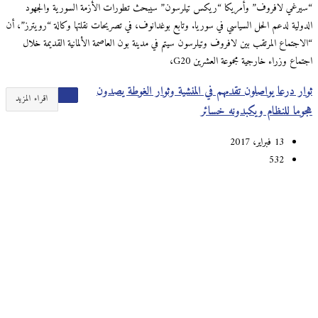
“سيرغي لافروف” وأمريكا “ريكس تيلرسون” سيبحث تطورات الأزمة السورية والجهود
الدولية لدعم الحل السياسي في سوريا. وتابع بوغدانوف، في تصريحات نقلتها وكالة “رويترز”، أن
“الاجتماع المرتقب بين لافروف وتيلرسون سيتم في مدينة بون العاصمة الألمانية القديمة خلال
اجتماع وزراء خارجية مجموعة العشرين G20،
ثوار درعا يواصلون تقدمهم في المنشية وثوار الغوطة يصدون
اقراء المزيد
هجوما للنظام ويكبدونه خسائر
13 فبراير، 2017
532