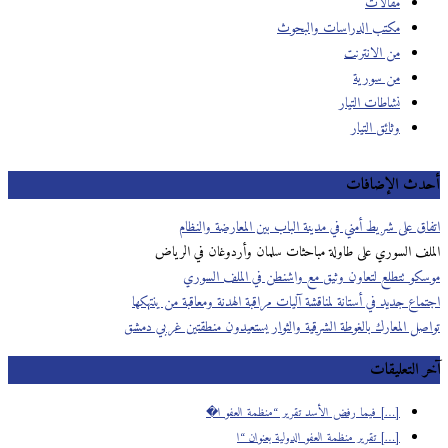
مقالات
مكتب الدراسات والبحوث
من الانترنت
من سورية
نشاطات التيار
وثائق التيار
أحدث الإضافات
اتفاق على شريط أمني في مدينة الباب بين المعارضة والنظام
الملف السوري على طاولة مباحثات سلمان وأردوغان في الرياض
موسكو تتطلع لتعاون وثيق مع واشنطن في الملف السوري
اجتماع جديد في أستانة لمناقشة آليات مراقبة الهدنة ومعاقبة من ينتهكها
تواصل المعارك بالغوطة الشرقية والثوار يستعيدون منطقتين غربي دمشق
آخر التعليقات
[…] فيما رفض الأسد تقرير “منظمة العفو ا�
[…] تقرير منظمة العفو الدولية بعنوان “ا