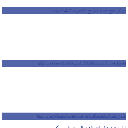
موسكو تتطلع لتعاون وثيق مع واشنطن في الملف السوري
اجتماع جديد في أستانة لمناقشة آليات مراقبة الهدنة ومعاقبة من ينتهكها
تواصل المعارك بالغوطة الشرقية والثوار يستعيدون منطقتين غربي دمشق