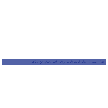
اجتماع جديد في أستانة لمناقشة آليات مراقبة الهدنة ومعاقبة من ينتهكها