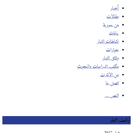
أخبار
مقالات
من سورية
بيانات
نشاطات التيار
حوارات
وثائق التيار
مكتب الدراسات والبحوث
من الانترنت
اتصل بنا
النص …
أرشيف التيار
فبراير 2017