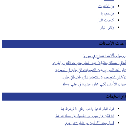
من الانترنت
من سورية
نشاطات التيار
وثائق التيار
أحدث الإضافات
روسيا ومآلات الصراع في سوريا
أهالي الحسكة يستقبلون عيد الفطر بعشرات القتلى والجرحى
تيار الغد السوري يدين التفجيرات الإرهابية في السعودية
تركيا لن تمنح جنسيتها للاجئين المتورطين بالإرهاب
طيران الأسد يرتكب مجازر جديدة في حلب وحماة
آخر التعليقات
قبول التيار للدعوة واجب وطني ما لم يفرط بمبا
ادا تمكن ثوار سوريا من الحصول على مضادات للط
[…] جهته أكد أمين سر التيار “عمار قربي