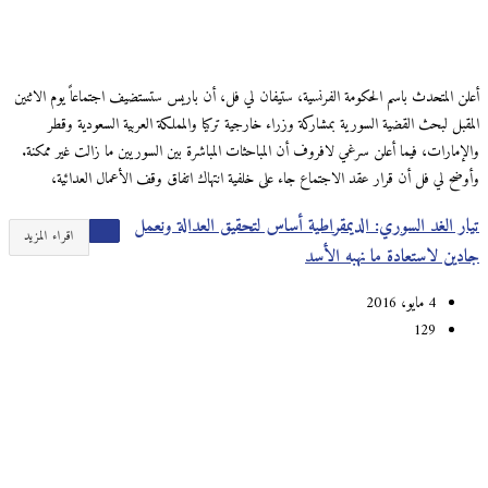
أعلن المتحدث باسم الحكومة الفرنسية، ستيفان لي فل، أن باريس ستستضيف اجتماعاً يوم الاثنين
المقبل لبحث القضية السورية بمشاركة وزراء خارجية تركيا والمملكة العربية السعودية وقطر
والإمارات، فيما أعلن سرغي لافروف أن المباحثات المباشرة بين السوريين ما زالت غير ممكنة.
وأوضح لي فل أن قرار عقد الاجتماع جاء على خلفية انتهاك اتفاق وقف الأعمال العدائية،
تيار الغد السوري: الديمقراطية أساس لتحقيق العدالة ونعمل
اقراء المزيد
جادين لاستعادة ما نهبه الأسد
4 مايو، 2016
129