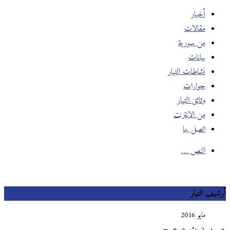
أخبار
مقالات
من سورية
بيانات
نشاطات التيار
حوارات
وثائق التيار
من الانترنت
اتصل بنا
النص …
أرشيف التيار
مايو 2016
س
د
ن
ث
ع
خ
ج