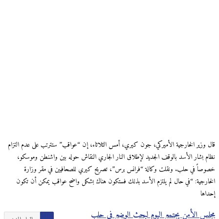
قال وزير الخارجية الأميركي، جون كيري، أمس الثلاثاء، إن “عواقب” ستترتب على عدم التزام
نظام بشار الأسد بالوقف الجديد لإطلاق النار الجاري النقاش حوله بين واشنطن وموسكو،
خصوصاً في حلب. ونقلت وكالة “فرانس برس”، تصريح كيري للصحافيين في مقر وزارة
الخارجية: “في حال لم يلتزم الأسد بذلك فستكون هناك بشكل واضح عواقب يمكن أن تكون
إحداها
مجلس الأمن يجتمع اليوم لبحث الوضع في حلب