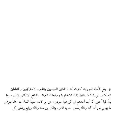
على وقع المأساة السورية، كثرت أعداد المحللين السياسيين والخبراء الاستراتيجيين والمخططين
العسكريين على شاشات الفضائيات الاخبارية وصفحات الجرائد والمواقع الالكترونية إلى درجة
بِتُ فيها أخشى أن أجد أحدهم في كل علبة سردين، حتى لو كانت منتهية الصلاحية. هذا يعرض
ما يجري على أنه كذا وذاك ينسف نظرية الأول وثالث بين هذا وذاك ورابع يرفض كل