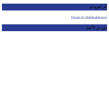
آخر التغريدات
Tweets by @alghadalsoury
صور من الأخبار