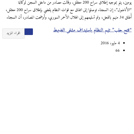
يومين، يتم بموجبه إطلاق سراح 200 معتقل. وقالت مصادر من داخل السجن لوكالة
“الأناضول”، إن السجناء توصلوا إلى اتفاق مع قوات النظام يقضي بإطلاق سراح 200 معتقل،
أُطلق 34 منهم بالفعل، وتم تسليمهم إلى الهلال الأحمر السوري. وأوضحت المصادر، أن السجناء
“فتح حلب” تتهم النظام باستهداف مشفى الضبيط
اقراء المزيد
4 مايو، 2016
66