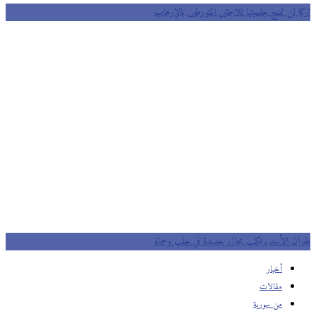
تركيا لن تمنح جنسيتها للاجئين المتورطين بالإرهاب
طيران الأسد يرتكب مجازر جديدة في حلب وحماة
أخبار
مقالات
من سورية