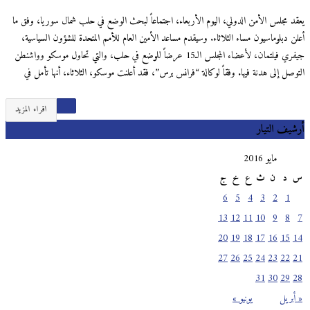
يعقد مجلس الأمن الدولي، اليوم الأربعاء، اجتماعاً لبحث الوضع في حلب شمال سوريا، وفق ما
أعلن دبلوماسيون مساء الثلاثاء. وسيقدم مساعد الأمين العام للأمم المتحدة للشؤون السياسية،
جيفري فيلتمان، لأعضاء المجلس الـ15 عرضاً للوضع في حلب، والتي تحاول موسكو وواشنطن
التوصل إلى هدنة فيها. وفقاً لوكالة “فرانس برس”، فقد أعلنت موسكو، الثلاثاء، أنها تأمل في
اقراء المزيد
أرشيف التيار
مايو 2016
س
د
ن
ث
ع
خ
ج
6
5
4
3
2
1
13
12
11
10
9
8
7
20
19
18
17
16
15
14
27
26
25
24
23
22
21
31
30
29
28
« أبريل
يونيو »