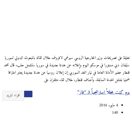
تعليقا على تصريحات وزير الخارجية الروسي سيرغي لافروف خلال لقائه بالمبعوث الدولي لسوريا
ستيفان دي مستورا في موسكو اليوم وإعلانه عن هدنة جديدة في سوريا ستشمل حلب، قال محمد
قنطار عضو الأمانة العامة في تيار الغد السوري إن إعلان روسيا عن هدنة جديدة يعتبر اعترافا
ضمنيا بفشل الهدنة السابقة. وأضاف قنطار، خلال لقاء متلفزن على
يوم كنت محللاً استراتيجياً 3 “فاز”
اقراء المزيد
4 مايو، 2016
140