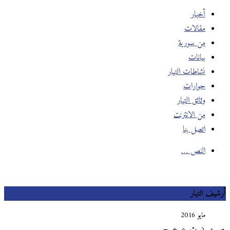
أخبار
مقالات
من سورية
بيانات
نشاطات التيار
حوارات
وثائق التيار
من الانترنت
اتصل بنا
النص …
أرشيف التيار
مايو 2016
س
د
ن
ث
ع
خ
ج