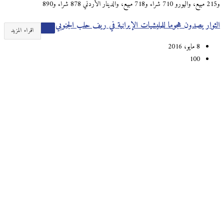
و215 مبيع، واليورو 710 شراء و718 مبيع، والدينار الأردني 878 شراء و890
الثوار يصدون هجوما للمليشيات الإيرانية في ريف حلب الجنوبي
اقراء المزيد
8 مايو، 2016
100