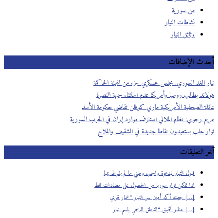
من سورية
نشاطات التيار
وثائق التيار
أحدث الإضافات
تيار الغد السوري: مجلس عسكري جزء من الهيئة الحاكمة
هولاند يطالب روسيا وأمريكا عدم استثناء جبهة النصرة
عائلة الصحفية الأمريكية ماري كوفلن تقاضي حكومة الأسد
مريم رجوي: نظام الملالي استنزف موارد إيران في الحرب السورية
ثوار حلب يستعيدون نقاطا جديدة في الشقيف والملاح
آخر التعليقات
قبول التيار للدعوة واجب وطني ما لم يفرط بمبا
ادا تمكن ثوار سوريا من الحصول على مضادات للط
[…] جهته أكد أمين سر التيار “عمار قربي
[…] منذر آقبيق “الناطق الرسمي باسم تيار