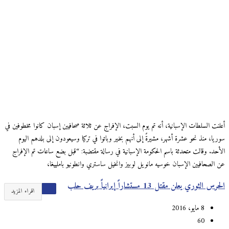
أعلنت السلطات الإسبانية، أنه تم يوم السبت، الإفراج عن ثلاثة صحافيين إسبان كانوا مخطوفين في
سوريا، منذ نحو عشرة أشهر، مشيرةً إلى أنهم بخير وباتوا في تركيا وسيعودون إلى بلدهم اليوم
الأحد. وقالت متحدثة باسم الحكومة الإسبانية في رسالة مقتضبة: “قبل بضع ساعات تم الإفراج
عن الصحافيين الإسبان خوسيه مانويل لوبيز وانخيل ساستري وانطونيو باملييغا،
الحرس الثوري يعلن مقتل 13 مستشاراً إيرانياً بريف حلب
اقراء المزيد
8 مايو، 2016
60