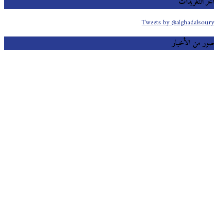
آخر التغريدات
Tweets by @alghadalsoury
صور من الأخبار