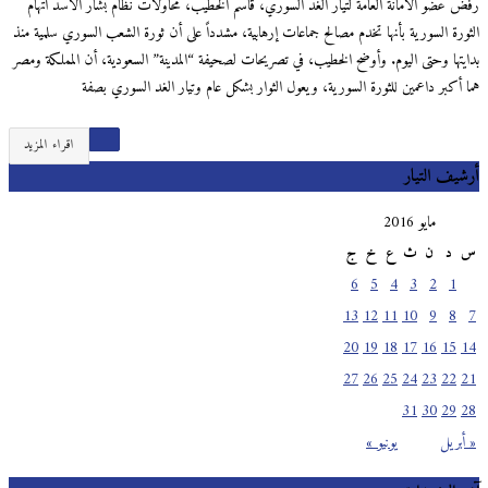
رفض عضو الأمانة العامة لتيار الغد السوري، قاسم الخطيب، محاولات نظام بشار الأسد اتهام
الثورة السورية بأنها تخدم مصالح جماعات إرهابية، مشدداً على أن ثورة الشعب السوري سلمية منذ
بدايتها وحتى اليوم. وأوضح الخطيب، في تصريحات لصحيفة “المدينة” السعودية، أن المملكة ومصر
هما أكبر داعمين للثورة السورية، ويعول الثوار بشكل عام وتيار الغد السوري بصفة
اقراء المزيد
أرشيف التيار
مايو 2016
س
د
ن
ث
ع
خ
ج
6
5
4
3
2
1
13
12
11
10
9
8
7
20
19
18
17
16
15
14
27
26
25
24
23
22
21
31
30
29
28
« أبريل
يونيو »