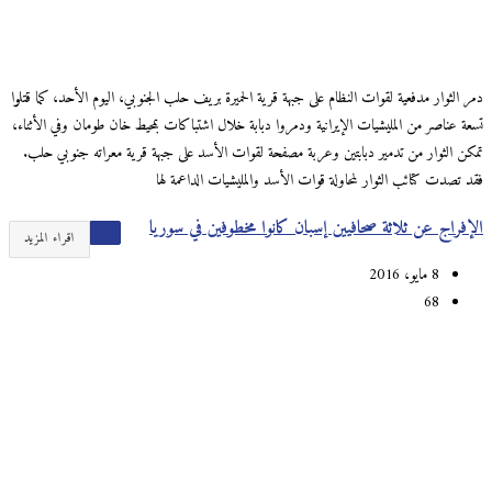
دمر الثوار مدفعية لقوات النظام على جبهة قرية الحميرة بريف حلب الجنوبي، اليوم الأحد، كما قتلوا
تسعة عناصر من المليشيات الإيرانية ودمروا دبابة خلال اشتباكات بمحيط خان طومان وفي الأثناء،
تمكن الثوار من تدمير دبابتين وعربة مصفحة لقوات الأسد على جبهة قرية معراته جنوبي حلب.
فقد تصدت كتائب الثوار لمحاولة قوات الأسد والمليشيات الداعمة لها
الإفراج عن ثلاثة صحافيين إسبان كانوا مخطوفين في سوريا
اقراء المزيد
8 مايو، 2016
68