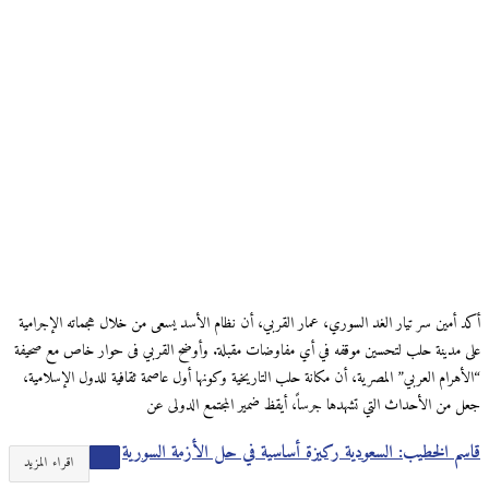
أكد أمين سر تيار الغد السوري، عمار القربي، أن نظام الأسد يسعى من خلال هجماته الإجرامية
على مدينة حلب لتحسين موقفه في أي مفاوضات مقبلة. وأوضح القربي فى حوار خاص مع صحيفة
“الأهرام العربي” المصرية، أن مكانة حلب التاريخية وكونها أول عاصمة ثقافية للدول الإسلامية،
جعل من الأحداث التي تشهدها جرساً، أيقظ ضمير المجتمع الدولى عن
قاسم الخطيب: السعودية ركيزة أساسية في حل الأزمة السورية
اقراء المزيد