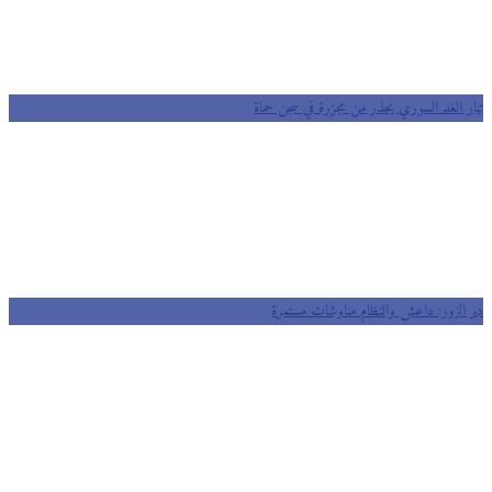
ر الغد السوري يحذر من مجزرة في سجن حماة
 الزور: داعش والنظام مناوشات مستمرة