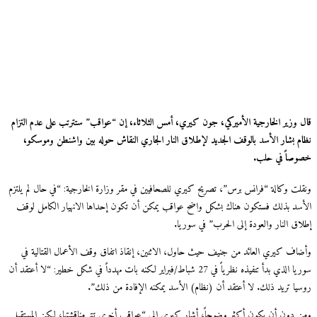
 وزير الخارجية الأميركي، جون كيري، أمس الثلاثاء، إن “عواقب” ستترتب على عدم التزام
م بشار الأسد بالوقف الجديد لإطلاق النار الجاري النقاش حوله بين واشنطن وموسكو،
صاً في حلب.
لت وكالة “فرانس برس”، تصريح كيري للصحافيين في مقر وزارة الخارجية: “في حال لم يلتزم
سد بذلك فستكون هناك بشكل واضح عواقب يمكن أن تكون إحداها الانهيار الكامل لوقف
اق النار والعودة إلى الحرب” في سوريا.
اف كيري العائد من جنيف حيث حاول، الاثنين، إنقاذ اتفاق وقف الأعمال القتالية في
سوريا الذي بدأ تنفيذه نظرياً في 27 شباط/فبراير لكنه بات مهدداً في شكل خطير: “لا أعتقد أن
يا تريد ذلك. لا أعتقد أن (نظام) الأسد يمكنه الإفادة من ذلك”.
 دون أن يكون أكثر وضوحاً، أشار كيري إلى “عواقب أخرى تتم مناقشتها، لكن المستقبل