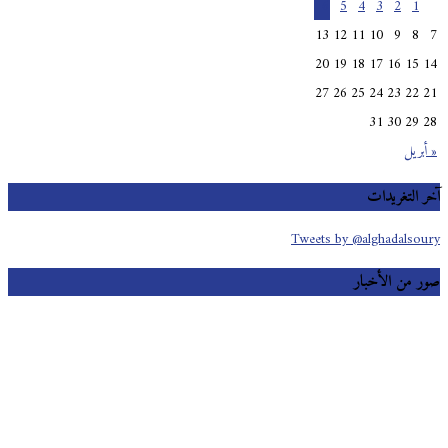
6
5
4
3
2
1
13
12
11
10
9
8
20
19
18
17
16
15
27
26
25
24
23
22
31
30
29
بريل
 التغريدات
Tweets by @alghadalso
 من الأخبار