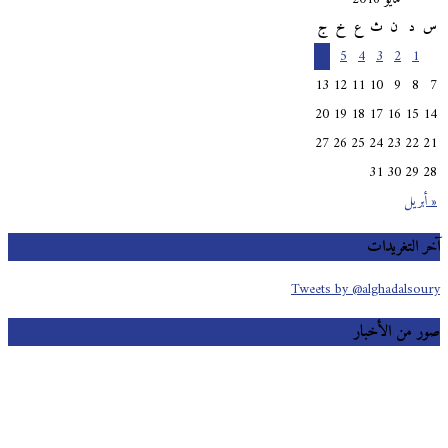
د
ن
ث
ع
خ
ج
6
5
4
3
2
1
13
12
11
10
9
8
20
19
18
17
16
15
27
26
25
24
23
22
31
30
29
بريل
 التغريدات
Tweets by @alghadalso
 من الأخبار