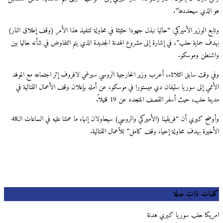
الذي سيحددها”.
ع الوزير الأميركي: “حاليا نبذل جهودا حثيثة في محاولة لتنفيذ هذا الأمر (وقف إطلاق النار)
ف حماية حلب”، في إشارة إلى مشروع الهدنة الجديدة الذي يتم التفاوض في شأنه حاليا بين
نطن وموسكو.
 وقت سابق الثلاثاء، أعرب وزير الخارجية الروسي سيرغي لافروف إثر اجتماعه مع الموفد
ممي إلى سوريا ستيفان دي ميستورا في موسكو، عن أمله بإعلان وقف الأعمال القتالية في
ة حلب، حيث أسفر القصف المتجدد عن 19 قتيلاً.
وأوضح كيري أن “فريقينا (الأميركي والروسي) سيحاولان إنهاء ما عملنا عليه في الساعات الـ48
خيرة بهدف محاولة إحياء وقف كامل” للأعمال القتالية.
مات ذات صلة
يكا حلب سوريا كيري هدنة