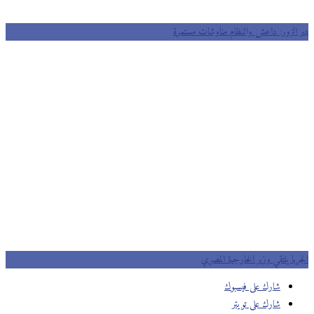
 الزور: داعش والنظام مناوشات مستمرة
با يلتقي وزير الخارجية المصري
شارك على فيسبوك
شارك على تويتر