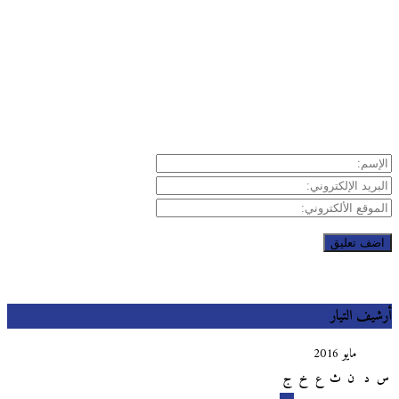
يف التيار
مايو 2016
د
ن
ث
ع
خ
ج