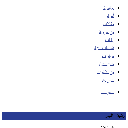
الرئيسية
أخبار
مقالات
من سورية
بيانات
نشاطات التيار
حوارات
وثائق التيار
من الانترنت
اتصل بنا
النص …
يف التيار
مايو 2016