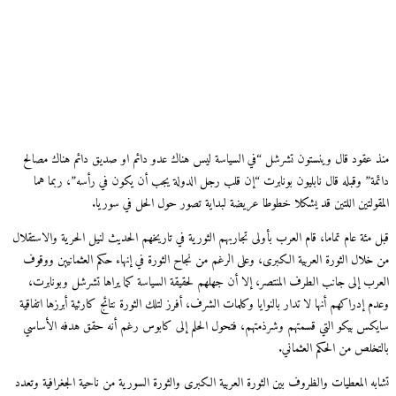
منذ عقود قال وينستون تشرشل “في السياسة ليس هناك عدو دائم او صديق دائم هناك مصالح
دائمة” وقبله قال نابليون بونابرت “إن قلب رجل الدولة يجب أن يكون في رأسه”، ربما هما
المقولتين اللتين قد يشكلا خطوطا عريضة لبداية تصور حول الحل في سوريا.
قبل مئة عام تماما، قام العرب بأولى تجاربهم الثورية في تاريخهم الحديث لنيل الحرية والاستقلال
من خلال الثورة العربية الكبرى، وعلى الرغم من نجاح الثورة في إنهاء حكم العثمانيين ووقوف
العرب إلى جانب الطرف المنتصر، إلا أن جهلهم لحقيقة السياسة كما يراها تشرشل وبونابرت،
وعدم إدراكهم أنها لا تدار بالنوايا وكلمات الشرف، أفرز لتلك الثورة نتائج كارثية أبرزها اتفاقية
سايكس بيكو التي قسمتهم وشرذمتهم، فتحول الحلم إلى كابوس رغم أنه حقق هدفه الأساسي
بالتخلص من الحكم العثماني.
تشابه المعطيات والظروف بين الثورة العربية الكبرى والثورة السورية من ناحية الجغرافية وتعدد