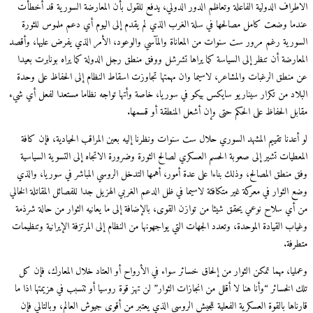
الاطراف الدولية الفاعلة وتعاظم الدور الدولي، يدفع للقول بأن المعارضة السورية قد أخطأت
عندما وضعت كامل مصالحها في سلة الغرب الذي لم يقدم إلى اليوم أي دعم ملموس للثورة
السورية رغم مرور ست سنوات من المعاناة والمآسي والوعود، الأمر الذي يفرض عليها، وأقصد
المعارضة أن تنظر إلى السياسة كما يراها تشرشل ووفق منطق رجل الدولة كما يراه بونابرت بعيدا
عن منطق الرغبات والمشاعر، لاسيما وان مهمتها تجاوزت اسقاط النظام إلى الحفاظ على وحدة
البلاد من تكرار سيناريو سايكس بيكو في سوريا، خاصة وأتها تواجه نظاما مستعدا لفعل أي شيء
مقابل الحفاظ على الحكم حتى وإن أشعل المنطقة أو قسمها.
لو أعدنا تقييم المشهد السوري حلال ست سنوات ونظرنا إليه بعين المراقب الحيادية، فإن كافة
المعطيات تشير إلى صعوبة الحسم العسكري لصالح الثورة وضرورة الاتجاه إلى التسوية السياسية
وفق منطق المصالح، وذلك بناءا على عدة أمور، أهمها التدخل الروسي المباشر في سوريا، والذي
وضع الثوار في معركة غير متكافئة لاسيما في ظل الدعم الغربي الهزيل جدا للفصائل المقاتلة الخالي
من أي سلاح نوعي يحقق شيئا من توازن القوى، بالإضافة إلى ما يعانيه الثوار من حالة شرذمة
وغياب القيادة الموحدة، وتعدد الجهات التي يواجهونها من النظام إلى المرتزفة الإيرانية وتنظيمات
متطرفة.
وعمليا، مهما تمكن الثوار من إلحاق خسائر سواء في الأرواح أو العتاد خلال المعارك، فإن كل
تلك الخسائر “وأنا هنا لا أقلل من انجازات الثوار” لن تهز قوة روسيا أو تتسبب في هزيمتها اذا ما
قارناها بالقوة العسكرية الفعلية للجيش الروسي الذي يعتبر من أقوى جيوش العالم، وبالتالي فإن