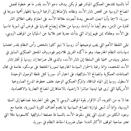
أما بالنسبة للتدخل العسكري المباشر فهو لم يكن بهدف دعم الأسد بقدر ما هو خطوة لفصل
المصالح الروسية عن شخص بشار الأسد ونظامه بالإضافة إلى الرغبة الروسية باظهار أهمية دورها في
سوريا، لاسيما وأنها اتبعت التدخل بهدنة أجبرت خلالها الأسد على احترام وقف اطلاق النار
لفترة من الزمن، وهو أيضا ما أرادت روسيا من خلاله إيضاح قدرتها على فرض أي تسوية تناسبها
على الأسد وحلفائه بمن فيهم إيران التي بدأت حديثا تعبر علانية عن استيائها من الموقف الروسي.
تبقى النقطة الأهم التي يجب توضيحها أن روسيا لا تهتم كثيرا بشخص رأس النظام بقدر اهتمامها
بسياسات النظام الخارجية، وهو ما أكده الفريق فلاديمير فيودروف الملحق العسكري السابق في
دمشق ومهندس عملية نقل السلطة إلى بشار الأسد، والذي قال صراحة إن روسيا لم تختر بشار
الأسد لشخصه، وإنما رغبة باستمرار السياسة الخارجية لسوريا المنفتحة على موسكو، خاصة في مجال
الصناعات العسكرية والمصالح الاستراتيجية، على اعتبار أن سوريا تمثل نقطة الوصول الوحيدة
لاسطول روسيا إلى المياه الدافئة، والمركز العسكري الوحيد خلف خطوط الدرع الصاروخية
الأمريكية التي ترى فيها تهديدا مباشرا لاراضيها، بالاضافة إلى المصالح التجارية والاقتصادية.
هنا لا بد من التنويه، أن الاقرار بقوة الموقف الروسي لا يعني نقل المعارضة لمصالحها إلى السلة
الروسية، وإنما أن تسعى لموازنة المصالح السياسية بما يخدم أهداف الثورة السورية، خاصة مع
وجود الكثير من الدول التي يمثل سقوط الأسد بالنسبة لها مصلحة استراتيجية كالسعودية مثلا التي
تعتبر صاحبة الموقف الأكثر تشددا حيال ضرورة اسقاط النظام في سوريا.