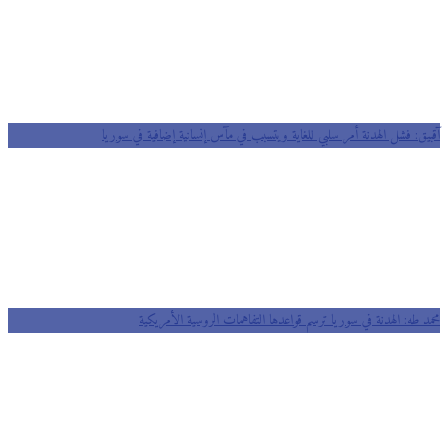
آقبيق: فشل الهدنة أمر سلبي للغاية ويتسبب في مآس إنسانية إضافية في سوريا
محمد طه: الهدنة في سوريا ترسم قواعدها التفاهمات الروسية الأمريكية