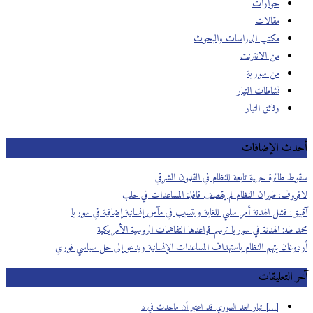
حوارات
مقالات
مكتب الدراسات والبحوث
من الانترنت
من سورية
نشاطات التيار
وثائق التيار
أحدث الإضافات
سقوط طائرة حربية تابعة للنظام في القلمون الشرقي
لافروف: طيران النظام لم يقصف قافلة المساعدات في حلب
آقبيق: فشل الهدنة أمر سلبي للغاية ويتسبب في مآس إنسانية إضافية في سوريا
محمد طه: الهدنة في سوريا ترسم قواعدها التفاهمات الروسية الأمريكية
أردوغان يتهم النظام باستهداف المساعدات الإنسانية ويدعو إلى حل سياسي فوري
آخر التعليقات
[…] تيار الغد السوري قد اعتبر أن ماحدث في د