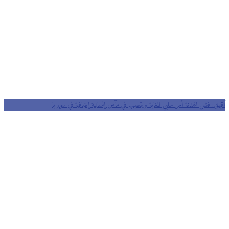
آقبيق: فشل الهدنة أمر سلبي للغاية ويتسبب في مآس إنسانية إضافية في سوريا