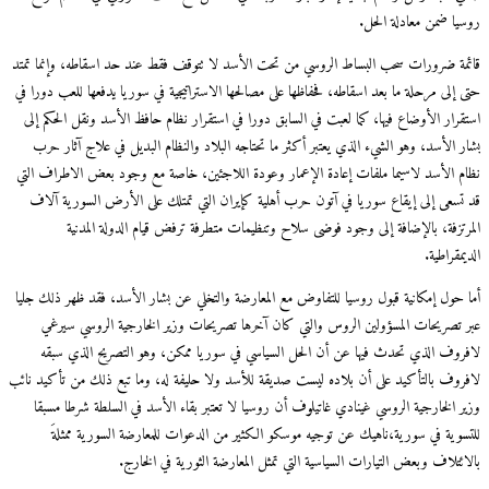
روسيا ضمن معادلة الحل.
قائمة ضرورات سحب البساط الروسي من تحت الأسد لا تتوقف فقط عند حد اسقاطه، وإنما تمتد
حتى إلى مرحلة ما بعد اسقاطه، فحفاظها على مصالحها الاستراتيجية في سوريا يدفعها للعب دورا في
استقرار الأوضاع فيها، كما لعبت في السابق دورا في استقرار نظام حافظ الأسد ونقل الحكم إلى
بشار الأسد، وهو الشيء الذي يعتبر أكثر ما تحتاجه البلاد والنظام البديل في علاج آثار حرب
نظام الأسد لاسيما ملفات إعادة الإعمار وعودة اللاجئين، خاصة مع وجود بعض الاطراف التي
قد تسعى إلى إيقاع سوريا في آتون حرب أهلية كإيران التي تمتلك على الأرض السورية آلاف
المرتزفة، بالإضافة إلى وجود فوضى سلاح وتنظيمات متطرفة ترفض قيام الدولة المدنية
الديمقراطية.
أما حول إمكانية قبول روسيا للتفاوض مع المعارضة والتخلي عن بشار الأسد، فقد ظهر ذلك جليا
عبر تصريحات المسؤولين الروس والتي كان آخرها تصريحات وزير الخارجية الروسي سيرغي
لافروف الذي تحدث فيها عن أن الحل السياسي في سوريا ممكن، وهو التصريح الذي سبقه
لافروف بالتأكيد على أن بلاده ليست صديقة للأسد ولا حليفة له، وما تبع ذلك من تأكيد نائب
وزير الخارجية الروسي غينادي غاتيلوف أن روسيا لا تعتبر بقاء الأسد في السلطة شرطا مسبقا
للتسوية في سورية،ناهيك عن توجيه موسكو الكثير من الدعوات للمعارضة السورية ممثلةَ
بالائتلاف وبعض التيارات السياسية التي تمثل المعارضة الثورية في الخارج.