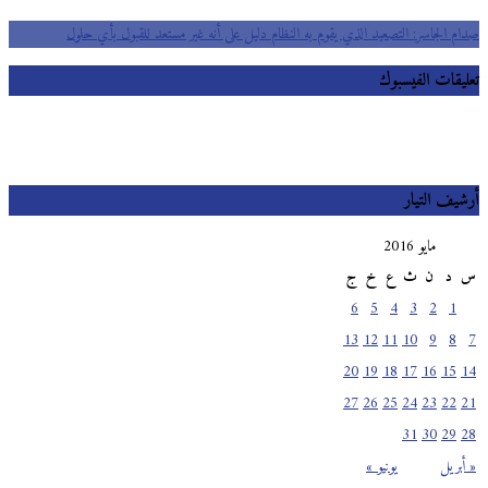
صدام الجاسر: التصعيد الذي يقوم به النظام دليل على أنه غير مستعد للقبول بأي حلول
تعليقات الفيسبوك
أرشيف التيار
مايو 2016
س
د
ن
ث
ع
خ
ج
6
5
4
3
2
1
13
12
11
10
9
8
7
20
19
18
17
16
15
14
27
26
25
24
23
22
21
31
30
29
28
« أبريل
يونيو »