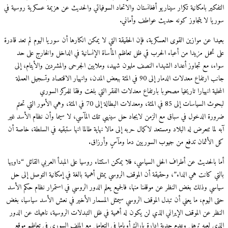
التفكير بامكانية تكرار سيناريو أفغانستان والاتحاد السوفياتي والحديث عن هزيمة عسكرية روسية في
سوريا لا يتجاوز كونه حديث عواطف وأماني.
بعيدا عن موازين القوى العسكرية، فإن الحقيقة التي لا يمكن انكارها أن سوريا اليوم لم تعد قادرة
على تحمل مزيدا من أعباء الحرب قي ظل تعاظم المأساة الإنسانية في الداخل والخارج على حد
سواء، مع تجاوز أعداد الشهداء النصف مليون شهيد، وملايين الجرحى والمشردين والأيتام، إلى
جانب ارتفاع معدلات الدمار إلى 90 في المئة ببعض المدن، وانهيار الاقتصاد وتسجيل العملة
المحلية انهيارا تاريخيا مصحوبا بارتفاع معدلات الفقر التي بلغت وفقا للمركز السوري
لبحوث السياسات إلى 85 في المئة، ومعدلات البطالة إلى 70 في المئة، وهي الأمور التي تحتم
ضرورة الدخول في سباق مع الزمن لايجاد حل سينهي تلك المآسي، لا سيما وأن نظام الأسد غير
آبه لما تتعرض له البلاد ومستعد لاكمال حربه إلى مالا نهاية طالما انها ستبقيه في السلطة، خاصة أن
كل الأثمان تدفع من جيوب السوريين دما ومآسٍ وأرزاق.
أما بالحديث عن أطراف الحل السياسي، فلا يمكن استثناء روسيا على المبدأ العربي القائل “داويها
بالتي كانت هي الداء”، وحقيقة أن الموقف الروسي يمثل أهمية بالغة في إمكانية التوصل إلى حل
سياسي وذلك بغض النظر عن موقفنا منها، فالجميع يعلم الدور الروسي في استمرار نظام حكم الأسد
حتى اليوم، ما يعني أن تبدل الموقف الروسي سيمثل المسمار الأخير في نعش الأسد سياسيا، بغض
النظر عن الموقف الإيراني الذي لن يكون له أهمية في ظل التبدلات الروسية، ناهيك عن الدور
الذي لعبه ترهل وعدم جدية إدارة باراك أوباما في التعامل مع الملف السوري في تعاظم موقع