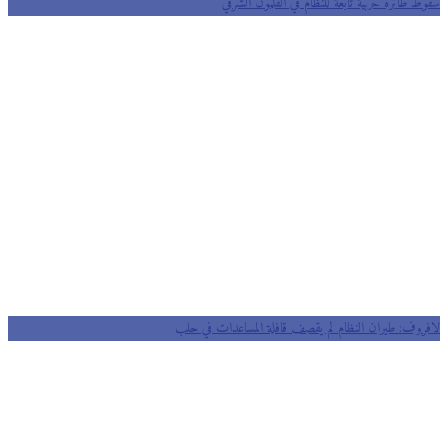
سقوط طائرة حربية تابعة للنظام في القلمون الشرقي
لافروف: طيران النظام لم يقصف قافلة المساعدات في حلب