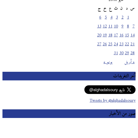
س
د
ن
ث
ع
خ
ج
6
5
4
3
2
1
13
12
11
10
9
8
7
20
19
18
17
16
15
14
27
26
25
24
23
22
21
31
30
29
28
« أبريل
يونيو »
آخر التغريدات
Tweets by @alghadalsoury
صور من الأخبار