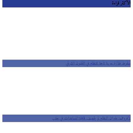
الأكثر قراءة
سقوط طائرة حربية تابعة للنظام في القلمون الشرقي
لافروف: طيران النظام لم يقصف قافلة المساعدات في حلب