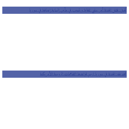
آقبيق: فشل الهدنة أمر سلبي للغاية ويتسبب في مآس إنسانية إضافية في سوريا
محمد طه: الهدنة في سوريا ترسم قواعدها التفاهمات الروسية الأمريكية