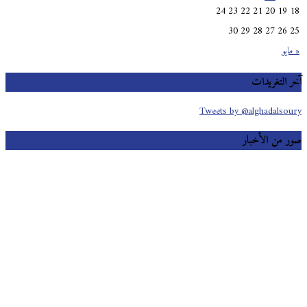
24
23
22
21
20
19
30
29
28
27
26
ايو
 التغريدات
Tweets by @alghadalso
 من الأخبار