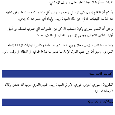
يات عسكرية لا سيما بمناطق حلب والريف الدمشقي.
ضح أن النظام يحاول بشتى الوسائل توجيه رسالة إلى كل مؤيديه كونه مستهدفا، وهي محاولة
 لجذب المليشيات للدفاع عن مقام السيدة زينب وإبعاد أي خطر عنه كما يدعي.
تبر أن النظام السوري يكون المستفيد الأكبر من التفجيرات التي تضرب المنطقة من أجل
د المقاتلين الأجانب وجلبهم إلى سوريا للقتال على مختلف الجبهات.
د منطقة السيدة زينب معقلا يؤوي عددا كبيرا من قادة وعناصر المليشيات الداعمة للنظام
وري، وسبق أن تبنى تنظيم الدولة الإسلامية تفجيرات نفذها مقاتلوه في المنطقة في وقت سابق.
مات ذات صلة
لفزيون السوري الحرس الثوري الإيراني السيدة زينب تفجير انتحاري حزب الله دمشق وكالة
افة الألمانية
لات ذات صلة