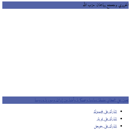
ريري وجعجع يهاجمان حزب الله
ين علي شمخاني منسقا سياسيا وعسكريا وأمنيا بين إيران وسوريا وروسيا
شارك على فيسبوك
شارك على تويتر
شارك على جوجل