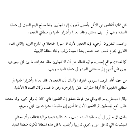
 ثمانية أشخاص على الأقل وأصيب آخرون إثر انفجارين وقعا صباح اليوم السبت في منطقة
يدة زينب في ريف دمشق وخلفا دمارا وأضرارا مادية في منطقتي التفجير.
سب التلفزيون الرسمي، فإن التفجير الأول تم بسيارة مفخخة في شارع التين، والثاني نفذه
تحاري بحزام ناسف عند مدخل بلدة السيدة زينب باتجاه منطقة الذيابية.
 تحدثت مواقع إخبارية موالية للنظام عن أن الانفجارين خلفا عشرات ما بين قتلى وجرحى،
 نقل أغلبهم إلى مستشفى الصدر في منطقة السيدة زينب.
جهته أفاد المرصد السوري لحقوق الإنسان بأن التفجيرين خلفا دمارا وأضرارا مادية في
قتي التفجير، كما أوقعا عشرات القتلى والجرحى، وفق ما نقلت وكالة الصحافة الألمانية.
ل الصحفي ياسر الدوماني من غوطة دمشق إن التفجير الثاني كان له وقع كبير، وقد حدث
 تجمع للمسعفين إثر التفجير الأول مما أدى إلى سقوط العشرات بين قتيل وجريح.
ت الدوماني إلى أن منطقة السيدة زينب ذات غالبية شيعية موالية للنظام، وأن معظم
ليشيات التي تدخل سوريا يجري تدريبها وتجنديها داخل هذه المنطقة لتكون منطلقا لتنفيذ