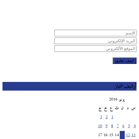
يف التيار
يونيو 2016
د
ن
ث
ع
خ
ج
3
2
1
10
9
8
7
6
5
17
16
15
14
13
12