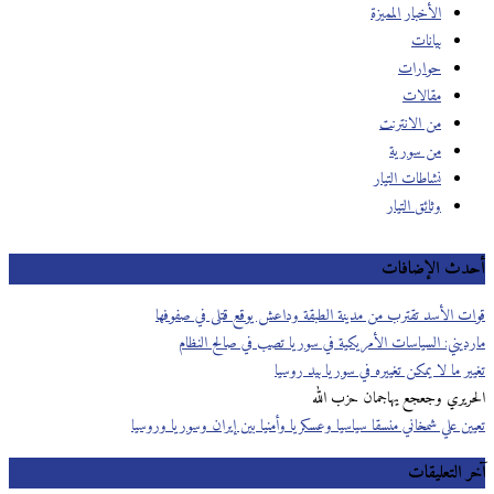
الأخبار المميزة
بيانات
حوارات
مقالات
من الانترنت
من سورية
نشاطات التيار
وثائق التيار
دث الإضافات
ت الأسد تقترب من مدينة الطبقة وداعش يوقع قتلى في صفوفها
ديني: السياسات الأمريكية في سوريا تصب في صالح النظام
ر ما لا يمكن تغييره في سوريا بيد روسيا
ريري وجعجع يهاجمان حزب الله
ين علي شمخاني منسقا سياسيا وعسكريا وأمنيا بين إيران وسوريا وروسيا
 التعليقات