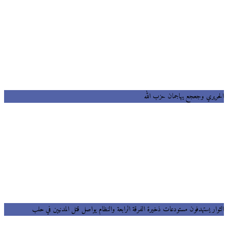
ريري وجعجع يهاجمان حزب الله
وار يستهدفون مستودعات ذخيرة الفرقة الرابعة والنظام يواصل قتل المدنيين في حلب