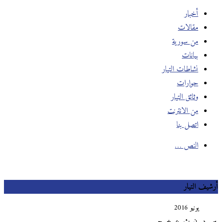
أخبار
مقالات
من سورية
بيانات
نشاطات التيار
حوارات
وثائق التيار
من الانترنت
اتصل بنا
النص …
يف التيار
يونيو 2016
د
ن
ث
ع
خ
ج